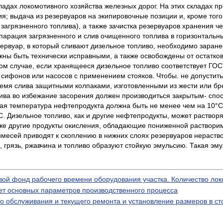
кладах локомотивного хозяйства железных дорог. На этих склада
; выдача из резервуаров на экипировочные позиции и, кроме того
 загрязненного топлива), а также зачистка резервуаров хранения 
парация загрязненного и слив очищенного топлива в горизонталь
вуар, в который сливают дизельное топливо, необходимо заранее 
ны быть технически исправными, а также освобождены от остатко
том случае, если хранящееся дизельное топливо соответствует ГОС
 сифонов или насосов с применением стояков. Чтобы. не допустить
ремя слива защитными колпаками, изготовленными из жести или бре
ива во избежание засорения должен производиться закрытым- спо
ная температура нефтепродукта должна быть не менее чем на 10°
. Дизельное топливо, как и другие нефтепродукты, может растворят
кже другие продукты окисления, обладающие пониженной раствори
римесей приводят к скоплению в нижних слоях резервуаров нераст
 грязь, ржавчина и топливо образуют стойкую эмульсию. Такая эм
ой фонд рабочего времени оборудования участка. Количество ло
ет основных параметров производственного процесса
го обслуживания и текущего ремонта и установление размеров в ст