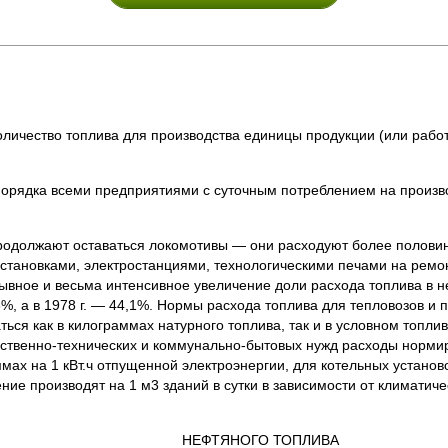
личество топлива для производства единицы продукции (или работ
орядка всеми предприятиями с суточным потреблением на произво
родолжают оставаться локомотивы — они расходуют более полови
установками, электростанциями, технологическими печами на рем
вное и весьма интенсивное увеличение доли расхода топлива в не-
%, а в 1978 г. — 44,1%. Нормы расхода топлива для тепловозов и п
ться как в килограммах натурного топлива, так и в условном топли
твенно-технических и коммунально-бытовых нужд расходы нормир
ах на 1 кВт.ч отпущенной электроэнергии, для котельных установ
ние производят на 1 м3 зданий в сутки в зависимости от климатиче
 КАЧЕСТВА НЕФТЯНОГО Т