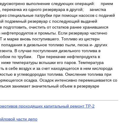
х предусмотрено выполнение следующих операций: прием
, перекачка из одного резервуара в другой; зачистка
через специальные патрубки при помощи насосов с подачей
ный подземный резервуар с последующей выдачей
подготовить, очистить от остатков ранее хранившихся
в нефтепродуктов и промыты. Если резервуар частично
Т и марке вновь поступившего. Топливо из цистерн
 попадания в дизельное топливо пыли, песка и- других
зента. В случае поступления дизельного топлива в
собом по трубам. При перекачке нефтепродукта в
С ниже температуры вспышки его паров. Температура
ь в себе воздух и за счет находящегося в нем кислорода
мостью в углеводородах топлива. Окисление топлива при
воряющегося осадка. Осадок интенсивно перемешивается со
ульсия занимает значительный объем в резервуаре
комотивов проходящих капитальный ремонт ТР-2
ойловой части депо