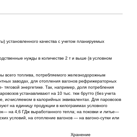
ы) установленного качества с учетом планируемых
дственные нужды в количестве 2 т и выше (в условном
ны всего топлива, потребляемого железнодорожным
онтных заводах, для отопления вагонов рефрижераторных
 тяговой энергетике. Так, например, доля потребления
аровозов устанавливают на 10 тыс. ткм брутто (без учета
ве, исчисляемом в калорийных эквивалентах. Для паровозов
уют на единицу продукции в килограммах условного
ок— на 4,6 ГДж выработанного тепла; на поковки и литье—
ских условий, на отопление вагонов — на вагоно-сутки или
ОПЛИВА Хранение