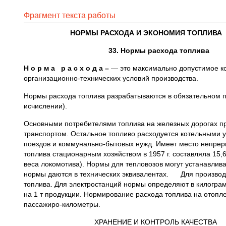
Фрагмент текста работы
НОРМЫ РАСХОДА И ЭКОНОМИЯ ТОПЛИВА
33. Нормы расхода топлива
Н о р м а р а с х о д а –
— это максимально допустимое ко
организационно-технических условий производства.
Нормы расхода топлива разрабатываются в обязательном п
исчислении).
Основными потребителями топлива на железных дорогах п
транспортом. Остальное топливо расходуется котельными 
поездов и коммунально-бытовых нужд. Имеет место непреры
топлива стационарным хозяйством в 1957 г. составляла 15,6
веса локомотива). Нормы для тепловозов могут устанавлива
нормы даются в технических эквивалентах. Для производс
топлива. Для электростанций нормы определяют в килограмм
на 1 т продукции. Нормирование расхода топлива на отопле
пассажиро-километры.
ХРАНЕНИЕ И КОНТРОЛЬ