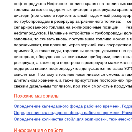
нефтепродуктов Нефтяное топливо хранят на топливных с
топлива из железнодорожных цистерн в резервуары хранения
цистерн (при сливе в горизонтальный подземный резервуар
по трубопроводам в резервуар загрязненного топлива; се
сепарированного топлива на экипировочные позиции. Резер
нефтепродуктов. Наливные устройства и трубопроводы долж
заполнен, то сливать вновь. поступившее топливо можно в 
перекачивают, как правило, через верхний люк посредством
примесей, а также воды, горловины цистерн укрывают на в
цистернах, оборудованных сливными приборами, слив топл
резервуар, а также при подогреве в резервуаре максималь
подогрева вязких нефтепродуктов допускается не выше 90°С
окисляться. Поэтому в топливе накапливаются смолы, а та
длительном хранении, а также присутствие посторонних п
свежим дизельным топливом, при этом смолистые продукты,
Похожие материалы
Определение календарного фонда рабочего времени. Годов
Определение календарного фонда рабочего времени. Расч
Определение количества стойл для экипировки, техническо
Информация о работе