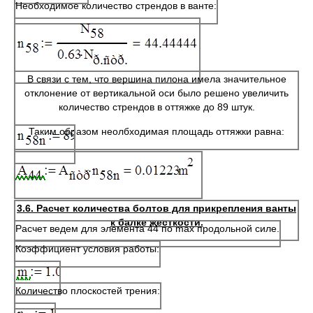
Необходимое количество стрендов в ванте:
В связи с тем, что вершина пилона имела значительное
отклонение от вертикальной оси было решено увеличить
количество стрендов в оттяжке до 89 штук.
Таким образом неолбходимая площадь оттяжки равна:
3.6. Расчет количества болтов для прикрепления ванты
к балке жесткости.
Расчет ведем для элемента 44 по max продольной силе.
Коэффициент условия работы:
Количество плоскостей трения: