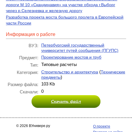
дороги М 10 «Скандинавия» на участке обхода г.Выборг
через р.Селезневка и железную дорогу
Разработка проекта моста большого пролета в Европейской
части России
Информация о работе
Петербургский государственный
ВУЗ:
университет путей сообщения (ПГУПС)
Проектирование мостов и труб
Предмет:
Типовые расчеты
Тип:
(
Строительство и архитектура
Технические
Категория:
)
предметы
103 Kb
Размер файла:
0
Скачали:
Скачать файл
© 2026 ВУнивере.ру
О проекте