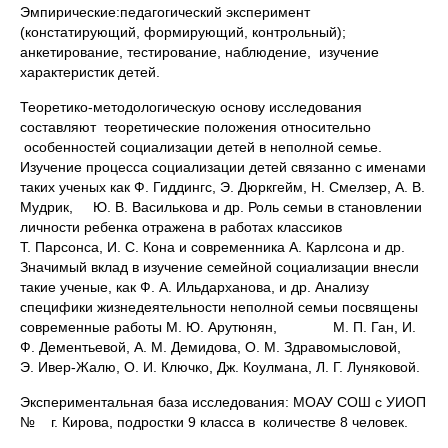
Эмпирические:педагогический эксперимент
(констатирующий, формирующий, контрольный);
анкетирование, тестирование, наблюдение, изучение
характеристик детей.
Теоретико-методологическую основу исследования
составляют теоретические положения относительно
особенностей социализации детей в неполной семье.
Изучение процесса социализации детей связанно с именами
таких ученых как Ф. Гиддингс, Э. Дюркгейм, Н. Смелзер, А. В.
Мудрик, Ю. В. Василькова и др. Роль семьи в становлении
личности ребенка отражена в работах классиков
Т. Парсонса, И. С. Кона и современника А. Карлсона и др.
Значимый вклад в изучение семейной социализации внесли
такие ученые, как Ф. А. Ильдарханова, и др. Анализу
специфики жизнедеятельности неполной семьи посвящены
современные работы М. Ю. Арутюнян, М. П. Ган, И.
Ф. Дементьевой, А. М. Демидова, О. М. Здравомысловой,
Э. Ивер-Жалю, О. И. Ключко, Дж. Коулмана, Л. Г. Луняковой.
Экспериментальная база исследования: МОАУ СОШ с УИОП
№ г. Кирова, подростки 9 класса в количестве 8 человек.