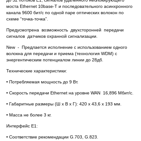
до 32 потоков Е1, сигналов удаленного неблокирующего
моста Ethernet 10base-T и последовательного асинхронного
канала 9600 бит/с по одной паре оптических волокон по
схеме “точка-точка”.
Предусмотрена возможность двухсторонней передачи
сигналов датчиков охранной сигнализации.
New - Предлается исполнение с использованием одного
волокна для передачи и приема (технология WDM) с
энергентическим потенциалом линии до 28дб.
Технические характеристики:
• Потребляемая мощность до 9 Вт.
• Скорость передачи Ethernet на уровне WAN 16,896 Мбит/с.
• Габаритные размеры (Ш х В х Г): 420 х 43,6 х 193 мм.
• Масса не более 3 кг.
Интерфейс Е1:
• Соответствие рекомендации G.703, G.823.