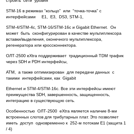
строить сети уровня
STM-16 в режимах “кольцо” или “точка-точка” с
интерфейсами E1, E3, DS3, STM-1,
STM-4/STM-4c, STM-16/STM-16c и Gigabit Ethernet. Он
может быть сконфигурирован в качестве мультиплексора
вставки/выделения, оконечного мультиплексора,
регенератора или кроссконнектора.
ОЛТ-2500 eXtra поддерживает традиционный TDM трафик
через SDH и PDH интерфейсы,
АТМ, а также оптимизирован для передачи данных с
такими интерфейсами, как Gigabit
Ethernet и STM-4/STM-16c. Все эти интерфейсы имеют
преимущества SDH, завершенность, защищенность,
интеграцию в существующую сеть.
Особенностью ОЛТ-2500 eXtra является наличие 8-ми
встроенных слотов для трибутарных плат. Это позволяет
иметь доступ одновременно к 252-м потокам Е1 (защита 1
/ 4)