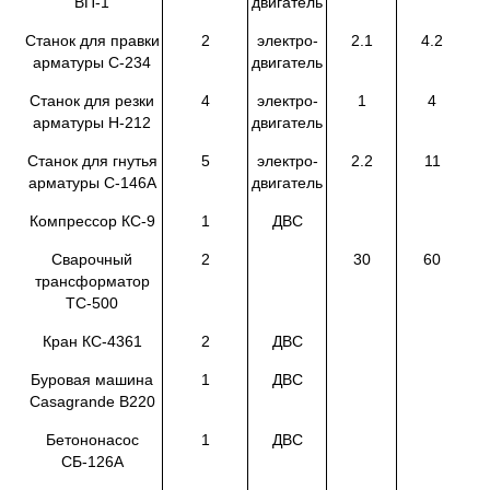
ВП-1
двигатель
Станок для правки
2
электро-
2.1
4.2
арматуры С-234
двигатель
Станок для резки
4
электро-
1
4
арматуры Н-212
двигатель
Станок для гнутья
5
электро-
2.2
11
арматуры С-146А
двигатель
Компрессор КС-9
1
ДВС
Сварочный
2
30
60
трансформатор
ТС-500
Кран КС-4361
2
ДВС
Буровая машина
1
ДВС
Casagrande B220
Бетононасос
1
ДВС
СБ-126А