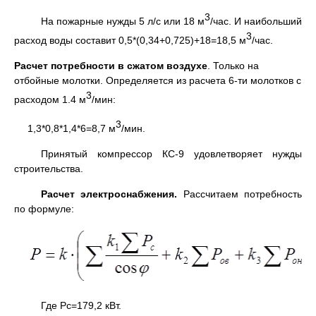
3
На пожарные нужды 5 л/с или 18 м
/час. И наибольший
3
расход воды составит 0,5*(0,34+0,725)+18=18,5 м
/час.
Расчет потребности в сжатом воздухе
. Только на
отбойные молотки. Определяется из расчета 6-ти молотков с
3
расходом 1.4 м
/мин:
3
1,3*0,8*1,4*6=8,7 м
/мин.
Принятый компрессор КС-9 удовлетворяет нужды
строительства.
Расчет электроснабжения.
Рассчитаем потребность
по формуле:
Где Pc=179,2 кВт.