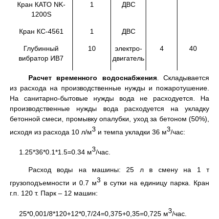
Кран КАТО NK-
1
ДВС
1200S
Кран КС-4561
1
ДВС
Глубинный
10
электро-
4
40
вибратор ИВ7
двигатель
Расчет временного водоснабжения
. Складывается
из расхода на производственные нужды и пожаротушение.
На санитарно-бытовые нужды вода не расходуется. На
производственные нужды вода расходуется на укладку
бетонной смеси, промывку опалубки, уход за бетоном (50%),
3
3
исходя из расхода 10 л/м
и темпа укладки 36 м
/час:
3
1.25*36*0.1*1.5=0.34 м
/час.
Расход воды на машины: 25 л в смену на 1 т
3
грузоподъемности и 0.7 м
в сутки на единицу парка. Кран
г.п. 120 т. Парк – 12 машин:
3
25*0,001/8*120+12*0,7/24=0,375+0,35=0,725 м
/час.