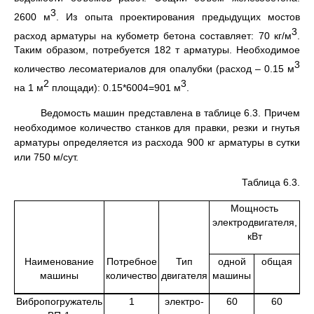
3
2600 м
. Из опыта проектирования предыдущих мостов
3
расход арматуры на кубометр бетона составляет: 70 кг/м
.
Таким образом, потребуется 182 т арматуры. Необходимое
3
количество лесоматериалов для опалубки (расход – 0.15 м
2
3
на 1 м
площади): 0.15*6004=901 м
.
Ведомость машин представлена в таблице 6.3. Причем
необходимое количество станков для правки, резки и гнутья
арматуры определяется из расхода 900 кг арматуры в сутки
или 750 м/сут.
Таблица 6.3.
Мощность
электродвигателя,
кВт
Наименование
Потребное
Тип
одной
общая
машины
количество
двигателя
машины
Вибропогружатель
1
электро-
60
60