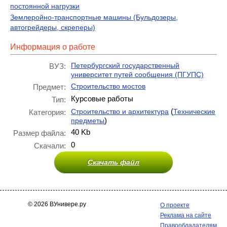
постоянной нагрузки
Землеройно-транспортные машины (Бульдозеры,
автогрейдеры, скреперы)
Информация о работе
Петербургский государственный
ВУЗ:
университет путей сообщения (ПГУПС)
Строительство мостов
Предмет:
Курсовые работы
Тип:
(
Строительство и архитектура
Технические
Категория:
)
предметы
40 Kb
Размер файла:
0
Скачали:
Скачать файл
© 2026 ВУнивере.ру
О проекте
Реклама на сайте
Правообладателям