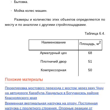
· Бытовка.
· Мойка колес машин.
Размеры и количество этих объектов определяются по
месту и по аналогии с другими стройплощадками.
Таблица 6.4.
Наименование
2
Площадь, м
Арматурный цех
68
Плотничий двор
51
Компрессорная
50
Похожие материалы
Проектировка мостового перехода с мостом через реку Чуну
на автодороге Карабула-Хандальск в Богучанскоь районе
Красноярского края
Временная вертикальная нагрузка на опору. Постоянная
нагрузка с пролетного строения. Опорные реакции от