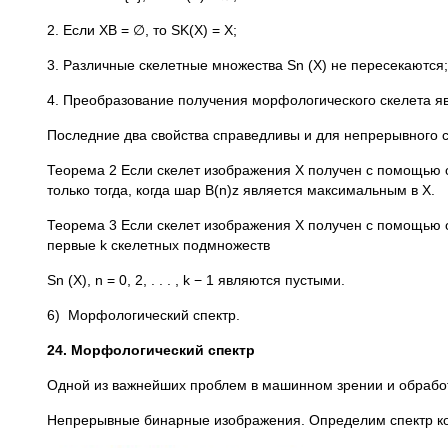
2. Если XB = ∅, то SK(X) = X;
3. Различные скелетные множества Sn (X) не пересекаются;
4. Преобразование получения морфологического скелета я
Последние два свойства справедливы и для непрерывного с
Теорема 2 Если скелет изображения X получен с помощью о
только тогда, когда шар B(n)z является максимальным в X.
Теорема 3 Если скелет изображения X получен с помощью ог
первые k скелетных подмножеств
Sn (X), n = 0, 2, . . . , k − 1 являются пустыми.
6) Морфологический спектр.
24. Морфологический спектр
Одной из важнейших проблем в машинном зрении и обрабо
Непрерывные бинарные изображения. Определим спектр ко