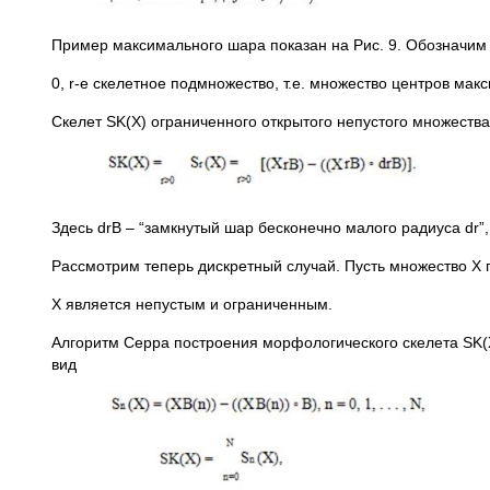
Пример максимального шара показан на Рис. 9. Обозначим че
0, r-е скелетное подмножество, т.е. множество центров мак
Скелет SK(X) ограниченного открытого непустого множест
Здесь drB – “замкнутый шар бесконечно малого радиуса dr”,
Рассмотрим теперь дискретный случай. Пусть множество X 
X является непустым и ограниченным.
Алгоритм Серра построения морфологического скелета SK(
вид