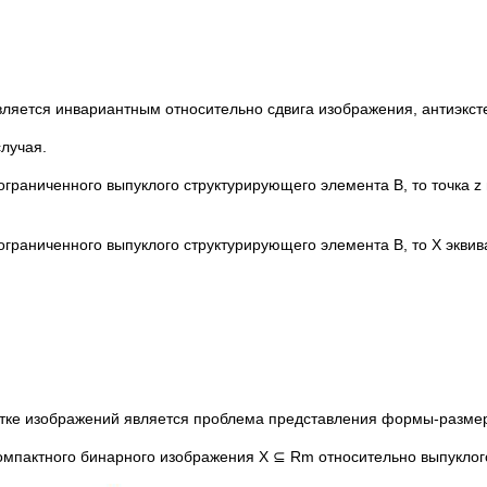
вляется инвариантным относительно сдвига изображения, антиэкс
лучая.
граниченного выпуклого структурирующего элемента B, то точка z 
раниченного выпуклого структурирующего элемента B, то X эквивал
тке изображений является проблема представления формы-разме
мпактного бинарного изображения X ⊆ Rm относительно выпукло