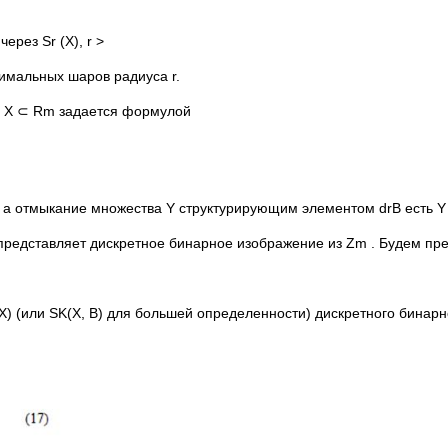
рез Sr (X), r >
симальных шаров радиуса r.
ва X ⊂ Rm задается формулой
 а отмыкание множества Y структурирующим элементом drB есть Y ◦ 
представляет дискретное бинарное изображение из Zm . Будем пре
X) (или SK(X, B) для большей определенности) дискретного бина