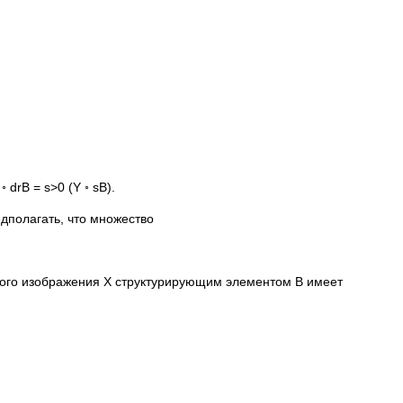
drB = s>0 (Y ◦ sB).
дполагать, что множество
рного изображения X структурирующим элементом B имеет