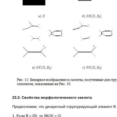
23.3. Свойства морфологического скелета
Предположим, что дискретный структурирующий элемент B 
1. Если B = {0}, то SK(X) = ∅;