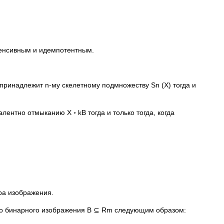
тенсивным и идемпотентным.
принадлежит n-му скелетному подмножеству Sn (X) тогда и
ентно отмыканию X ◦ kB тогда и только тогда, когда
ра изображения.
го бинарного изображения B ⊆ Rm следующим образом: