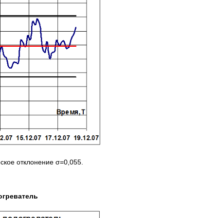
ское отклонение σ=0,055.
огреватель