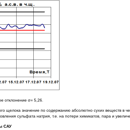
е отклонение σ= 5,26.
ного щелока значение по содержанию абсолютно сухих веществ в ч
овления сульфата натрия, т.е. на потери химикатов, пара и увели
ры САУ