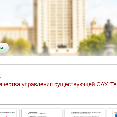
СЫ
я
ачества управления существующей САУ. Те