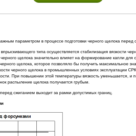
ажным параметром в процессе подготовки черного щелока перед с
 впрыскивающего типа осуществляется стабилизация вязкости черн
 черного щелока значительно влияет на формирование капли для с
черного щелока, которое позволяло бы получить максимальное зн
зкости черного щелока в промышленных условиях эксплуатации СРК
зкости. При повышении этой температуры вязкость уменьшается, и
унок распыление щелока получается грубым.
а перед сжиганием выходит за рамки допустимых границ.
ми