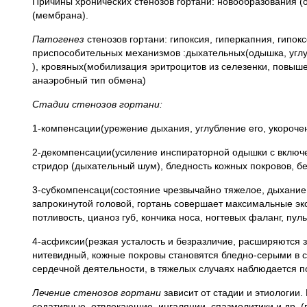
Причины хронических стенозов гортани: новообразования (
(мембрана).
Патогенез
стенозов гортани: гипоксия, гиперкапния, гип
приспособительных механизмов :дыхательных(одышка, углу
), кровяных(мобилизация эритроцитов из селезенки, повыш
анаэробный тип обмена)
Стадии стенозов гортани:
1-компенсации(урежение дыхания, углубление его, укороче
2-декомпенсации(усиление инспираторной одышки с включ
стридор (дыхательный шум), бледность кожных покровов, б
3-субкомпенсаци(состояние чрезвычайно тяжелое, дыхание
запрокинутой головой, гортань совершает максимальные экс
потливость, цианоз губ, кончика носа, ногтевых фаланг, пу
4-асфиксии(резкая усталость и безразличие, расширяются з
нитевидный, кожные покровы становятся бледно-серыми в 
сердечной деятельности, в тяжелых случаях наблюдается п
Лечение стенозов гортани
зависит от стадии и этиологии.
седативные, отвлекающие, ингаляции, спазмолитики и др. (