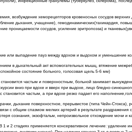
опухоли), инфекционные гранулемы (туберкулез, склерома), после
оксемия, возбуждение хеморецепторов кровеносных сосудов верхних
бление дыхания, учащение), гемодинамических(тахикардия, повыш
ение проницаемости сосудов, усиление эритропоэза) и тканевых(у
ние или выпадение пауз между вдохом и выдохом и уменьшение ко
ением в дыхательный акт вспомогательных мышц, втяжение межреб
еспокойное состояние больного, голосовая щель 5-6 мм)
 становится частым и поверхностным, больной занимает вынужденн
курсии вниз при вдохе и вверх при выдохе, лицо бледно-синюшного
льс становится частым, а при вдохе резко падает его наполнение,го
рачки, дыхание поверхностное, прерывистое (типа Чейн-Стокса), 
связи с общим спазмом мелких артерий в результате раздражения 
отеря сознания, экзофтальм, непроизвольное отхождение мочи и ка
 В 1 и 2 стадиях применяется консервативное лечение: удаление и
подкожно, внутримышечно). При наличии стеноза 3 ст. в первые 2