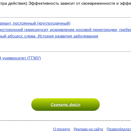
ктра действия).Эффективность зависит от своевременности и эфф
риант, постоянный (круглогодичный)
осторонний гемисинусит, искривление носовой перегородки, гребе
ный абсцесс слева. История развития заболевания
 университет (ГГМУ)
Скачать файл
О проекте
Реклама на сайте
Правооблада