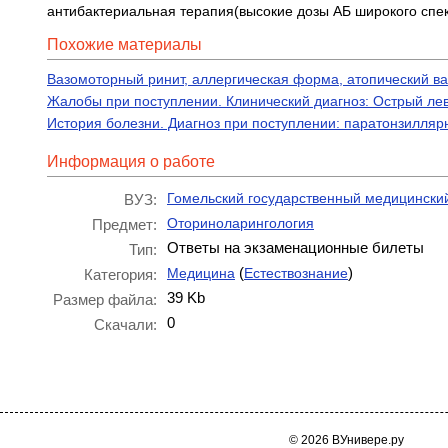
антибактериальная терапия(высокие дозы АБ широкого спе
Похожие материалы
Вазомоторный ринит, аллергическая форма, атопический ва
Жалобы при поступлении. Клинический диагноз: Острый лев
История болезни. Диагноз при поступлении: паратонзилляр
Информация о работе
Гомельский государственный медицинский
ВУЗ:
Оториноларингология
Предмет:
Ответы на экзаменационные билеты
Тип:
(
)
Медицина
Естествознание
Категория:
39 Kb
Размер файла:
0
Скачали:
© 2026 ВУнивере.ру