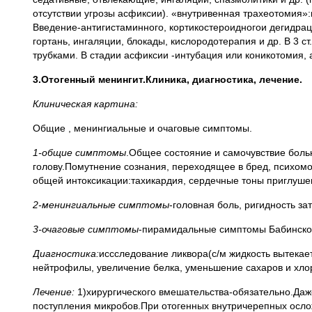
отсутствии угрозы асфиксии). «внутривенная трахеотомия»:
Введение-антигистаминного, кортикостероидногои дегидрац
гортань, ингаляции, блокады, кислородотерапия и др. В 3 
трубками. В стадии асфиксии -интубация или коникотомия, 
3.Отогенный менингит.Клиника, диагностика, лечение.
Клиническая картина:
Общие , менингиальные и очаговые симптомы.
1-общие симптомы
.Общее состояние и самочувствие больно
голову.Помутнение сознания, переходящее в бред, психо
общей интоксикации:тахикардия, сердечные тоны приглуше
2-менингиальные симптомы
-головная боль, ригидность з
3-очаговые симптомы
-пирамидальные симптомы Бабинског
Диагностика:
иссследование ликвора(с/м жидкость вытекает
нейтрофилы, увеличение белка, уменьшение сахаров и хлор
Лечение:
1)хирургического вмешательства-обязательно.Даже
поступления микробов.При отогенных внутричерепных осло