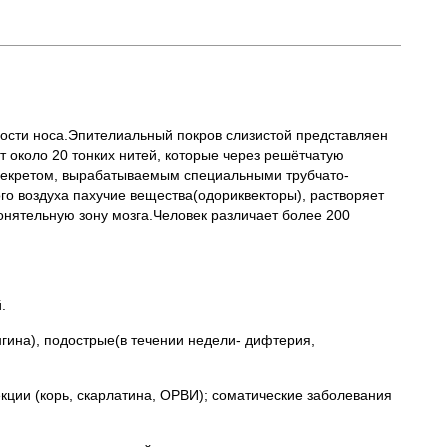
лости носа.Эпителиальный покров слизистой представляен
 около 20 тонких нитей, которые через решётчатую
а секретом, вырабатываемым специальными трубчато-
о воздуха пахучие вещества(одориквекторы), растворяет
онятельную зону мозга.Человек различает более 200
.
нгина), подострые(в течении недели- дифтерия,
кции (корь, скарлатина, ОРВИ); соматические заболевания