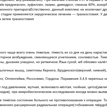
в/в преднизолон, эуфиллин, лазикс, димедрол, глюкоза 40%, аскор
ионного препаратаЕстественно, данный комплекс не исключает дру
ст. стадии применяется хирургическое лечение — трахеостомия. У д
а затем трахиостомия
го чаще всего очень тяжелые, тяжесть их со дня на день нарастает
моторное возбуждение, сменяющееся угнетением, сонливостью. Те
ны, дыхание учащено, но ритмичное.Язык сухой, мб обложен налёт
атылочных мышц, симптомы Кернига, Брудинского(верхний, нижний)
о, Оппенгейма, Россолимо, Гордона. Поражения 3,4,6 черепных н
 под давлением, мутная, зеленовато-жёлтая, гнойная, цитоз(увели
идов), при микробиологическом исследовании иногда можно выяви
 тяжёлое состояние больного не противопоказание к операции. Тк
жнениях-расширенная радикальная операция(+обнажение твёрдой 