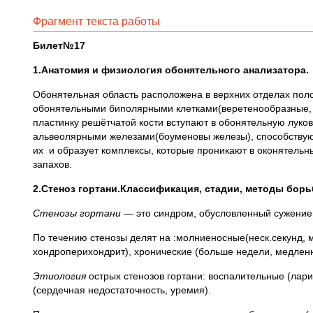
Фрагмент текста работы
Билет№17
1.Анатомия и физиология обонятельного анализатора.
Обонятельная область расположена в верхних отделах поло
обонятельными биполярными клетками(веретенообразные, б
пластинку решётчатой кости вступают в обонятельную луко
альвеолярными железами(боуменовы железы), способствующ
их и образует комплексы, которые проникают в оконятельн
запахов.
2.Стеноз гортани.Классификация, стадии, методы борь
Стенозы гортани
— это синдром, обусловленный сужение
По течению стенозы делят на :молниеносные(неск.секунд, ми
хондроперихондрит), хронические (больше недели, медлен
Этиология
острых стенозов гортани: воспалительные (лар
(сердечная недостаточность, уремия).