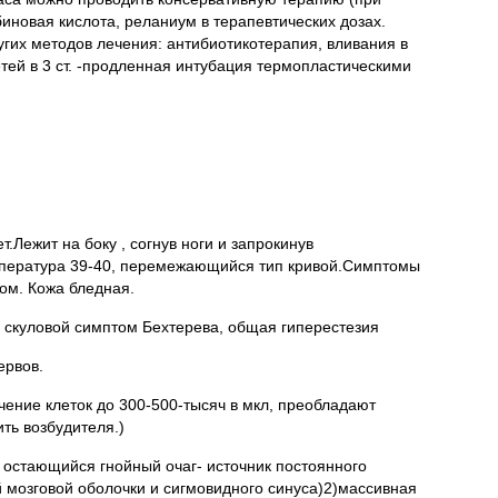
биновая кислота, реланиум в терапевтических дозах.
гих методов лечения: антибиотикотерапия, вливания в
етей в 3 ст. -продленная интубация термопластическими
.Лежит на боку , согнув ноги и запрокинув
мпература 39-40, перемежающийся тип кривой.Симптомы
ом. Кожа бледная.
, скуловой симптом Бехтерева, общая гиперестезия
ервов.
чение клеток до 300-500-тысяч в мкл, преобладают
ть возбудителя.)
 остающийся гнойный очаг- источник постоянного
мозговой оболочки и сигмовидного синуса)2)массивная