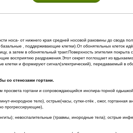
сти носа- от нижнего края средней носовой раковины до свода по
азальные , поддерживающие клетки).От обонятельных клеток идёт
вицу, а затем в обонятельный тракт.Поверхность эпителия покрыт
ие восприятию раздражения.Этот секрет поглощает из вдыхаемог
ые клетки и формируют сигнал(электрический), передаваемый в об
бы со стенозами гортани.
м просвета гортани и сопровождающийся инспира-торной одышкой
нут-инородное тело), острые(часы, сутки-отёк , ожог, гортанная а
но прогрессирующие),
ингиты); невоспалительные (травмы, инородные тела); острые инфе