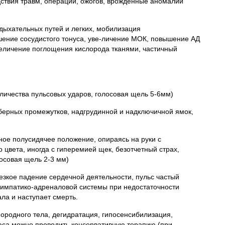
дствия травм, операций, ожогов, врожденные аномалии
 дыхательных путей и легких, мобилизация
ение сосудистого тонуса, уве-личение МОК, повышение АД
величение поглощения кислорода тканями, частичный
личества пульсовых ударов, голосовая щель 5-6мм)
ерных промежутков, надгрудинной и надключичной ямок,
ое полусидячее положение, опираясь на руки с
 цвета, иногда с гиперемией щек, безотчетный страх,
лосовая щель 2-3 мм)
резкое падение сердечной деятельности, пульс частый
симпатико-адреналовой системы при недостаточности
ла и наступает смерть.
нородного тела, дегидратация, гипосенсибилизация,
 часа можно проводить консервативную терапию (при