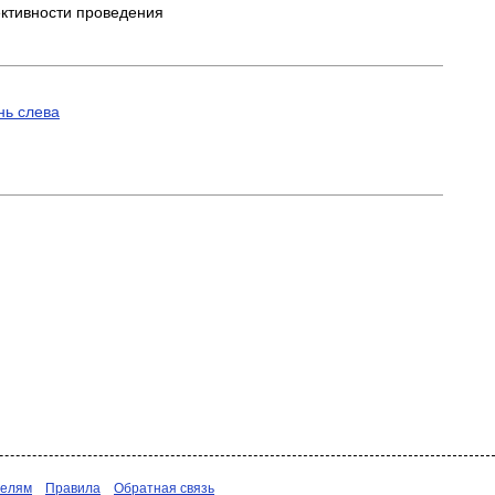
ективности проведения
нь слева
телям
Правила
Обратная связь