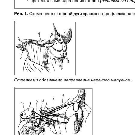
претектальные ядра обеих сторон
(вставочный ней
Рис. 1.
Схема рефлекторной дуги зрачкового рефлекса на с
Стрелками обозначено направление нервного импульса .