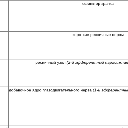
сфинктер зрачка
короткие ресничные нервы
ресничный узел
(2-й эфферентный парасимпат
добавочное ядро глазодвигательного нерва
(1-й эфферентны