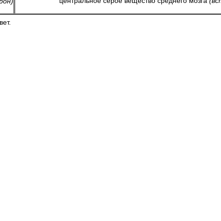
центральное серое вещество среднего мозга
(вс
рон)
вет.