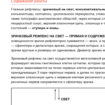
Содержание работы
Глазные рефлексы:
зрачковый на свет, конъюнктиваль
конъюнктивы, сетчатки, зрительного перекреста, ство
также топографо-анатомических областей, через которые с
пещеристый синус, верхняя глазничная щель, глазница
и 
состояний —
ступора и комы.
ЗРАЧКОВЫЙ РЕФЛЕКС НА СВЕТ — ПРЯМАЯ И СОДРУЖ
освещенности зрачок рефлекторно суживается —
миоз,
а п
— сфинктера и дилататора зрачка, сокращения которых, в 
зрачки круглые и размеры их одинаковые. Диаметр зрачка мо
Зрачковый рефлекс на свет осуществляется вегетативной р
формируют аксоны ганглиозных клеток сетчатки, которые пр
которых заканчиваются на телах нервных клеток центральн
принадлежащих 3 паре черепных нервов, и далее по прега
верхнюю глазничную щель
к нервным клеткам ресничного 
ресничных нервов направляются к сфинктеру зрачка.
СВЕТ