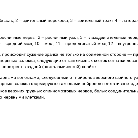
асть, 2 – зрительный перекрест, 3 – зрительный тракт, 4 – латера
есничные нервы, 2 – ресничный узел, 3 – глазодвигательный нерв, 
 – средний мозг, 10 – мост, 11 – продолговатый мозг, 12 – внутрен
з, происходит сужение зрачка не только на соименной стороне —
п
то нервные волокна, следующие от ганглиозных клеток сетчатки лев
 перекрест в задней (эпиталамической) спайке.
нарными волокнами, следующими от нейронов верхнего шейного уз
арные волокна формируются аксонами нейронов вегетативных ядер
ков верхних грудных спинномозговых нервов, белых соединительны
го нервными клетками.