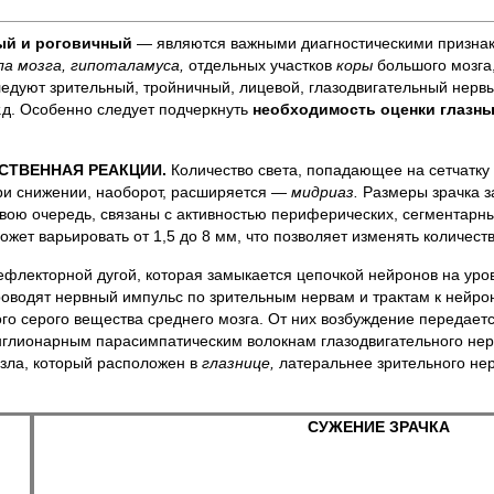
ный и роговичный
— являются важными диагностическими призна
ла мозга, гипоталамуса,
отдельных участков
коры
большого мозга
ледуют зрительный, тройничный, лицевой, глазодвигательный нерв
т.д. Особенно следует подчеркнуть
необходимость оценки глазн
ЕСТВЕННАЯ РЕАКЦИИ.
Количество света, попадающее на сетчатк
ри снижении, наоборот, расширяется —
мидриаз.
Размеры зрачка з
свою очередь, связаны с активностью периферических, сегментарн
жет варьировать от 1,5 до 8 мм, что позволяет изменять количеств
ефлекторной дугой, которая замыкается цепочкой нейронов на уров
оводят нервный импульс по зрительным нервам и трактам к нейрона
ого серого вещества среднего мозга. От них возбуждение передае
нглионарным парасимпатическим волокнам глазодвигательного не
узла, который расположен в
глазнице,
латеральнее зрительного нер
СУЖЕНИЕ ЗРАЧКА