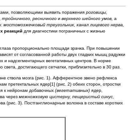
ками, позволяющими выявить поражения
роговицы,
,
тройничного, ресничного
и
верхнего шейного умов,
а
ы:
мостомозжечковый треугольник, канал лицевого нерва,
ых реакций
для диагностики пограничных с жизнью
у глаза пропорционально площади зрачка. При повышении
ависят от согласованной работы двух гладких мышц радужки
ых и надсегментарных вегетативных центров. В норме
о света, достигающего сетчатки, приблизительно в 30 раз.
не ствола мозга (рис. 1). Афферентное звено рефлекса
м претектальных ядер[1] (рис. 2) обеих сторон, отростки
тся к нейронам добавочных
(вегетативных)
ядер,
рва через
межножковую цистерну, пещеристый синус,
ва (рис. 3). Постганглионарные волокна в составе коротких