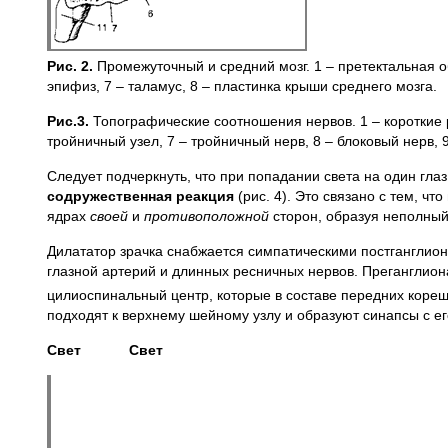
Рис. 2.
Промежуточный и средний мозг. 1 – претектальная обл
эпифиз, 7 – таламус, 8 – пластинка крыши среднего мозга.
Рис.3.
Топографические соотношения нервов. 1 – короткие р
тройничный узел, 7 – тройничный нерв, 8 – блоковый нерв, 9
Следует подчеркнуть, что при попадании света на один гла
содружественная реакция
(рис. 4). Это связано с тем, ч
ядрах
своей
и
противоположной
сторон, образуя неполный
Дилататор зрачка снабжается симпатическими постганглио
глазной артерий и длинных ресничных нервов. Преганглион
цилиоспинальный центр, которые в составе передних кореш
подходят к верхнему шейному узлу и образуют синапсы с е
Свет Свет