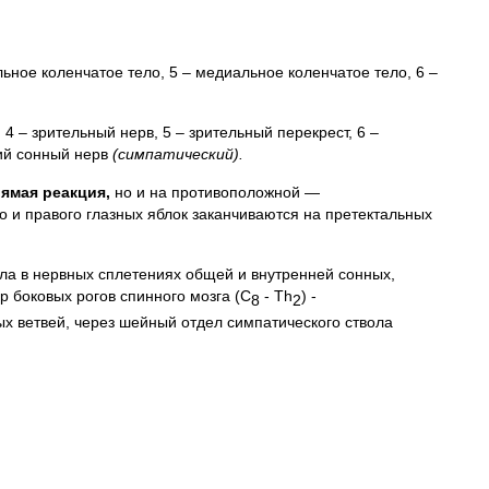
льное коленчатое тело, 5 – медиальное коленчатое тело, 6 –
4 – зрительный нерв, 5 – зрительный перекрест, 6 –
ний сонный нерв
(симпатический).
рямая реакция,
но и на противоположной —
ого и правого глазных яблок заканчиваются на претектальных
ла в нервных сплетениях общей и внутренней сонных,
 боковых рогов спинного мозга (С
- Th
) -
8
2
х ветвей, через шейный отдел симпатического ствола