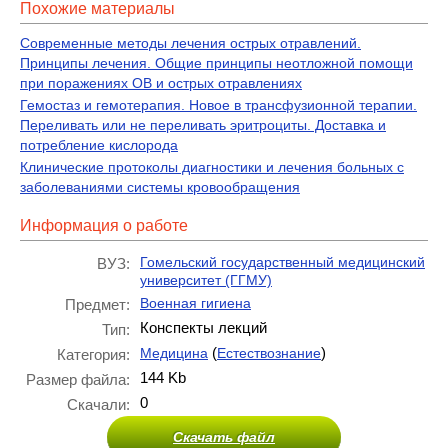
Похожие материалы
Современные методы лечения острых отравлений.
Принципы лечения. Общие принципы неотложной помощи
при поражениях ОВ и острых отравлениях
Гемостаз и гемотерапия. Новое в трансфузионной терапии.
Переливать или не переливать эритроциты. Доставка и
потребление кислорода
Клинические протоколы диагностики и лечения больных с
заболеваниями системы кровообращения
Информация о работе
Гомельский государственный медицинский
ВУЗ:
университет (ГГМУ)
Военная гигиена
Предмет:
Конспекты лекций
Тип:
(
)
Медицина
Естествознание
Категория:
144 Kb
Размер файла:
0
Скачали:
Скачать файл