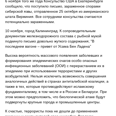
6 ноября того же года Консульство США в Екатеринбурге
сообщило, что поступило письмо, зараженное спорами
сибирской язвы, отправленное 25 октября из американского
штата Виржиния. Все сотрудники консульства считаются
потенциально зараженными.
10 ноября, город Калининград. К сопроводительным
документам железнодорожного состава с рыбной мукой
подкинуто письмо довольно жуткого содержания; "В
последнем вагоне – привет от Усама Бен Ладена”
Высока вероятность массового появления заболевших и
формирования эпидемических очагов особо опасных
инфекционных заболеваний (ООИ) с перерастанием их в
эпидемию при использовании террористами и других
возбудителей. Нельзя исключить возможность совершения
аналогичных действий в странах антиталибской коалиции, а
также в тех, которые противодействуют исламскому
фундаментализму, в том числе и в России и Беларуси. При
этом можно предположить, что биологической атаке будут
подвергнуты крупные города и промышленные центры.
К счастью, террористы пока не дошли до применения