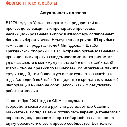
Фрагмент текста работы
Актуальность вопроса
.
В1979 году на Урале на одном из предприятий по
производству вакцинных препаратов произошел
несанкционированный выброс в атмосферу ослабленных
бацилл сибирской язвы. Немедленно в район ЧП прибыла
комиссия из представителей Минздрава и Штаба
Гражданской обороны СССР. Экстренно организованными и
проведенными противоэпидемическими мероприятиями
удалось свести к минимуму число заболевших сибирской
язвой - оно не превысило 60 человек, Во избежание паники
среди людей, тем более в условиях существовавшей в те
годы "холодной войны", об инциденте в средствах массовой
информации ничего не сообщалось, как и о результатах
работы комиссии.
11 сентября 2001 года в США в результате
террористического акта рухнули две высотные башни в
Манхэттене. Вслед за этим потянулась вереница конвертов с
порошком, содержащим споры сибирской язвы, что не на
шутку обеспокоило все мировое сообщество. Вот только