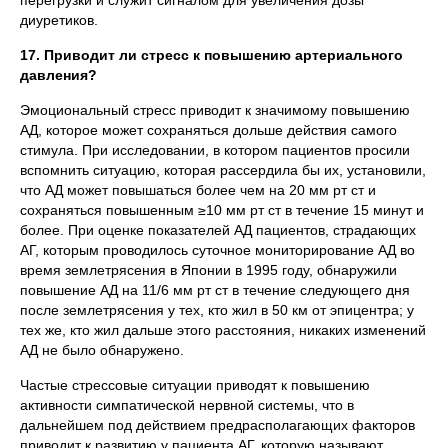
перегрузки и служит сигналом для увеличения дозы
диуретиков.
17. Приводит ли стресс к повышению артериального
давления?
Эмоциональный стресс приводит к значимому повышению
АД, которое может сохраняться дольше действия самого
стимула. При исследовании, в котором пациентов просили
вспомнить ситуацию, которая рассердила бы их, установили,
что АД может повышаться более чем на 20 мм рт ст и
сохраняться повышенным ≥10 мм рт ст в течение 15 минут и
более. При оценке показателей АД пациентов, страдающих
АГ, которым проводилось суточное мониторирование АД во
время землетрясения в Японии в 1995 году, обнаружили
повышение АД на 11/6 мм рт ст в течение следующего дня
после землетрясения у тех, кто жил в 50 км от эпицентра; у
тех же, кто жил дальше этого расстояния, никаких изменений
АД не было обнаружено.
Частые стрессовые ситуации приводят к повышению
активности симпатической нервной системы, что в
дальнейшем под действием предрасполагающих факторов
приводит к развитию у пациента АГ, которую называют