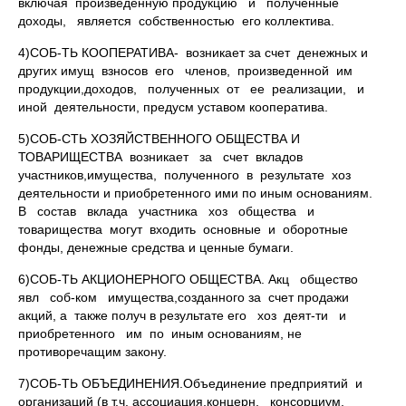
включая произведенную продукцию и полученные
доходы, является собственностью его коллектива.
4)СОБ-ТЬ КООПЕРАТИВА- возникает за счет денежных и
других имущ взносов его членов, произведенной им
продукции,доходов, полученных от ее реализации, и
иной деятельности, предусм уставом кооператива.
5)СОБ-СТЬ ХОЗЯЙСТВЕННОГО ОБЩЕСТВА И
ТОВАРИЩЕСТВА возникает за счет вкладов
участников,имущества, полученного в результате хоз
деятельности и приобретенного ими по иным основаниям.
В состав вклада участника хоз общества и
товарищества могут входить основные и оборотные
фонды, денежные средства и ценные бумаги.
6)СОБ-ТЬ АКЦИОНЕРНОГО ОБЩЕСТВА. Акц общество
явл соб-ком имущества,созданного за счет продажи
акций, а также получ в результате его хоз деят-ти и
приобретенного им по иным основаниям, не
противоречащим закону.
7)СОБ-ТЬ ОБЪЕДИНЕНИЯ.Объединение предприятий и
организаций (в т.ч. ассоциация,концерн, консорциум,