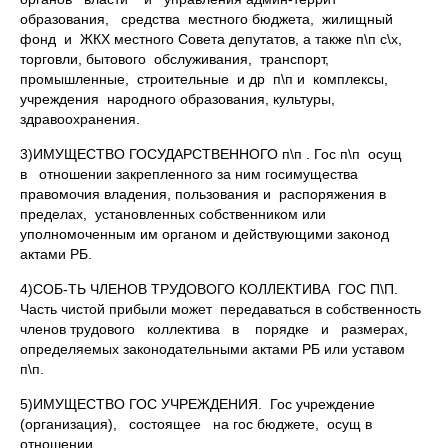
образования, средства местного бюджета, жилищный
фонд и ЖКХ местного Совета депутатов, а также п\п с\х,
торговли, бытового обслуживания, транспорт,
промышленные, строительные и др п\п и комплексы,
учреждения народного образования, культуры,
здравоохранения.
3)ИМУЩЕСТВО ГОСУДАРСТВЕННОГО п\п . Гос п\п осущ
в отношении закрепленного за ним госимущества
правомочия владения, пользования и распоряжения в
пределах, установленных собственником или
уполномоченным им органом и действующими законод
актами РБ.
4)СОБ-ТЬ ЧЛЕНОВ ТРУДОВОГО КОЛЛЕКТИВА ГОС П\П.
Часть чистой прибыли может передаваться в собственность
членов трудового коллектива в порядке и размерах,
определяемых законодательными актами РБ или уставом
п\п.
5)ИМУЩЕСТВО ГОС УЧРЕЖДЕНИЯ. Гос учреждение
(организация), состоящее на гос бюджете, осущ в
отношении