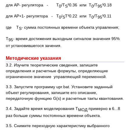
для АР- регулятора - T
/T
³0.36 или T
/T
³0.18
0
S
0
95
для АР+1- регулятора - T
/
T³0.22 или T
/T
³0.11
0
S
0
95
где T
- сумма постоянных времени объекта управления;
S
T
- время достижения выходным сигналом значения 95%
95
от установившегося зачения.
Методические указания
3.2. Изучите теоретические сведения, запишите
определения и расчетные формулы, определяющие
ограниченное значение управляющей переменной.
3.3. Запустите программу upr.bat. Установите заданный
объект регулирования, запишите его описание,
передаточную функцию G(s) и расчетные такты квантования.
3.4. Задайте время моделирования T
примерно в 6...8
МОД
раз больше суммы постоянных времени объекта.
3.5. Снимите переходную характеристику выбранного