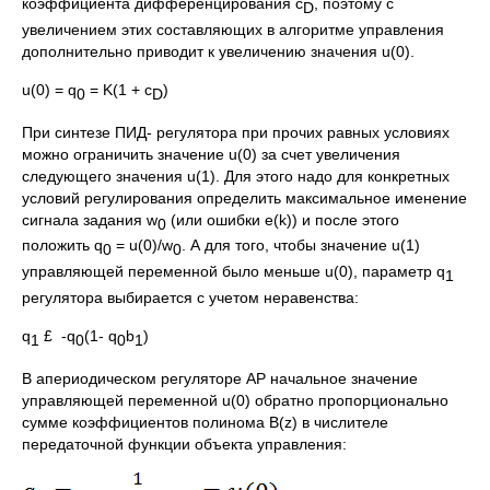
коэффициента дифференцирования c
, поэтому с
D
увеличением этих составляющих в алгоритме управления
дополнительно приводит к увеличению значения u(0).
u(0) = q
= K(1 + c
)
0
D
При синтезе ПИД- регулятора при прочих равных условиях
можно ограничить значение u(0) за счет увеличения
следующего значения u(1). Для этого надо для конкретных
условий регулирования определить максимальное именение
сигнала задания w
(или ошибки e(k)) и после этого
0
положить q
= u(0)/w
. А для того, чтобы значение u(1)
0
0
управляющей переменной было меньше u(0), параметр q
1
регулятора выбирается с учетом неравенства:
q
£ -q
(1- q
b
)
1
0
0
1
В апериодическом регуляторе АР начальное значение
управляющей переменной u(0) обратно пропорционально
сумме коэффициентов полинома B(z) в числителе
передаточной функции объекта управления: