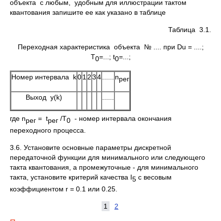
объекта с любым, удобным для иллюстрации тактом
квантования запишите ее как указано в таблице
Таблица 3.1.
Переходная характеристика объекта № .... при Du = ....;
T
=...; t
=...;
0
0
Номер интервала k
0
1
2
3
4
......
n
рег
Выход y(k)
......
где n
= t
/T
- номер интервала окончания
рег
рег
0
переходного процесса.
3.6. Установите основные параметры дискретной
передаточной функции для минимального или следующего
такта квантования, а промежуточные - для минимального
такта, установите критерий качества I
с весовым
5
коэффициентом r = 0.1 или 0.25.
1
2