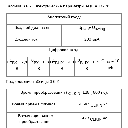
Таблица 3.6.2. Электрические параметры АЦП AD7778.
Аналоговый вход:
Входной диапазон
U
+ U
bias
swing
Входной ток
200 мкА
Цифровой вход:
1
0
1
0
С
= 10
U
= 2,4
U
= 0,8
U
= 4,0
U
= 0,4
ВХ
ВХ
ВХ
ВЫХ
ВЫХ
пФ
В
В
В
В
Продолжение таблицы 3.6.2.
Время преобразования (t
=125 ¸ 500 нс):
CLKIN
Время приёма сигнала
4,5× t
нс
CLKIN
Время одиночного
14× t
нс
CLKIN
преобразования