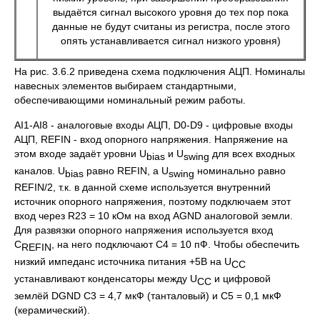
выдаётся сигнал высокого уровня до тех пор пока
данные не будут считаны из регистра, после этого
опять устанавливается сигнал низкого уровня)
На рис. 3.6.2 приведена схема подключения АЦП. Номиналы
навесных элементов выбираем стандартными,
обеспечивающими номинальный режим работы.
AI1-AI8 - аналоговые входы АЦП, D0-D9 - цифровые входы
АЦП, REFIN - вход опорного напряжения. Напряжение на
этом входе задаёт уровни U
и U
для всех входных
bias
swing
каналов. U
равно REFIN, а U
номинально равно
bias
swing
REFIN/2, т.к. в данной схеме используется внутренний
источник опорного напряжения, поэтому подключаем этот
вход через R23 = 10 кОм на вход AGND аналоговой земли.
Для развязки опорного напряжения используется вход
С
, на него подключают С4 = 10 пФ. Чтобы обеспечить
REFIN
низкий импеданс источника питания +5В на U
СС
устанавливают конденсаторы между U
и цифровой
СС
землёй DGND С3 = 4,7 мкФ (танталовый) и С5 = 0,1 мкФ
(керамический).