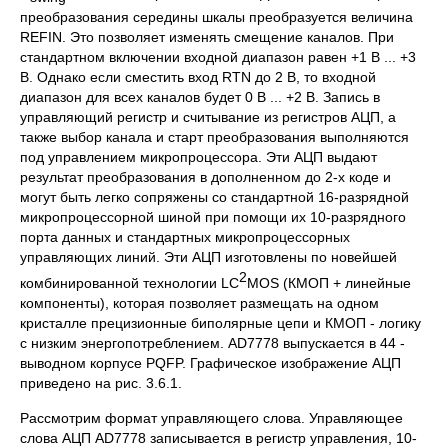
преобразования середины шкалы преобразуется величина
REFIN. Это позволяет изменять смещение каналов. При
стандартном включении входной диапазон равен +1 В ... +3
В. Однако если сместить вход RTN до 2 В, то входной
диапазон для всех каналов будет 0 В ... +2 В. Запись в
управляющий регистр и считывание из регистров АЦП, а
также выбор канала и старт преобразования выполняются
под управлением микропроцессора. Эти АЦП выдают
результат преобразования в дополненном до 2-х коде и
могут быть легко сопряжены со стандартной 16-разрядной
микропроцессорной шиной при помощи их 10-разрядного
порта данных и стандартных микропроцессорных
управляющих линий. Эти АЦП изготовлены по новейшей
2
комбинированной технологии LC
MOS (КМОП + линейные
компоненты), которая позволяет размещать на одном
кристалле прецизионные биполярные цепи и КМОП - логику
с низким энергопотреблением. AD7778 выпускается в 44 -
выводном корпусе PQFP. Графическое изображение АЦП
приведено на рис. 3.6.1.
Рассмотрим формат управляющего слова. Управляющее
слова АЦП AD7778 записывается в регистр управления, 10-