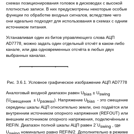
схемах позиционирования головок в дисководах с высокой
плотностью записи. В них предусмотрены некоторые особые
функции по обработке входных сигналов, вследствие чего
они идеально подходят для использования в схемах с одним
источником питания.
Устанавливая один из битов управляющего слова АЦП
AD7778, можно задать один отдельный отсчёт в каком-либо
канале, или два одновременных отсчёта в любых двух
выбранных каналах.
Рис. 3.6.1. Условное графическое изображение АЦП AD7778
Аналоговый входной диапазон равен U
± U
bias
swing
(U
± U
). Напряжение U
- это смещение
смещения
размах
bias
середины шкалы АЦП относительно земли, оно подаётся или
внутренним источником опорного напряжения (REFOUT) или
внешним источником опорного напряжения, подключённым к
REFIN. Диапазон полной шкалы АЦП равен 2´U
, где
swing
U
номинально равно REFIN/2. Дополнительно в режиме
swing