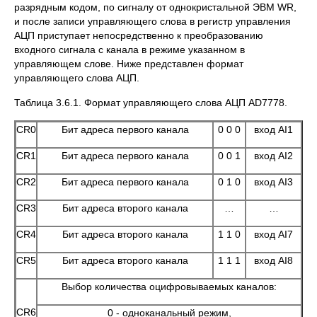
разрядным кодом, по сигналу от однокристальной ЭВМ WR,
и после записи управляющего слова в регистр управления
АЦП приступает непосредственно к преобразованию
входного сигнала с канала в режиме указанном в
управляющем слове. Ниже представлен формат
управляющего слова АЦП.
Таблица 3.6.1. Формат управляющего слова АЦП AD7778.
CR0
Бит адреса первого канала
0 0 0
вход AI1
CR1
Бит адреса первого канала
0 0 1
вход AI2
CR2
Бит адреса первого канала
0 1 0
вход AI3
CR3
Бит адреса второго канала
…
…
CR4
Бит адреса второго канала
1 1 0
вход AI7
CR5
Бит адреса второго канала
1 1 1
вход AI8
Выбор количества оцифровываемых каналов:
CR6
0 - одноканальный режим,