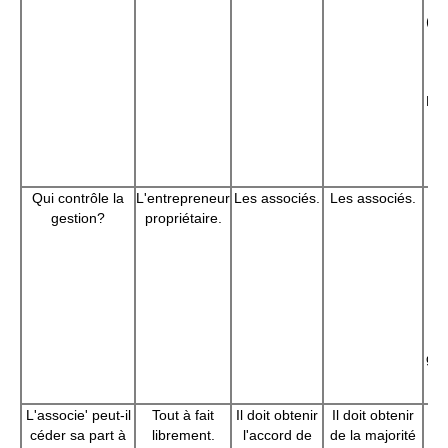
(Pr
Gé
s
Dir
5
ac
Qui contrôle la
L'entrepreneur
Les associés.
Les associés.
gestion?
propriétaire.
ac
a
gé
Le 
Su
e
ges
D
L'associe' peut-il
Tout à fait
Il doit obtenir
Il doit obtenir
T
céder sa part à
librement.
l'accord de
de la majorité
li