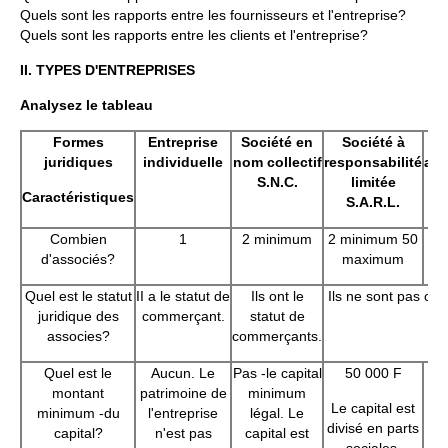
Quels sont les rapports entre les fournisseurs et l'entreprise?
Quels sont les rapports entre les clients et l'entreprise?
II.
TYPES D'ENTREPRISES
Analysez le tableau
Formes
Entreprise
Société en
Société à
juridiques
individuelle
nom collectif
responsabilité
ano
S.N.C.
limitée
Caractéristiques
S.A.R.L.
Combien
1
2 minimum
2 minimum 50
7
d'associés?
maximum
Quel est le statut
II a le statut de
Ils ont le
Ils ne sont pas co
juridique des
commerçant.
statut de
associes?
commerçants.
Quel est le
Aucun. Le
Pas -le capital
50 000 F
7
montant
patrimoine de
minimum
Le capital est
Le 
minimum -du
l'entreprise
légal. Le
divisé en parts
capital?
n'est pas
capital est