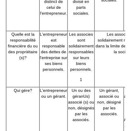
sociales.
a
distinct de
divisé en
500
celui de
parts
l'entrepreneur.
sociales.
p
Quelle est la
L'entrepreneur
Les associes
Les associes
responsabilité
est
sont
solidairement res
financière du ou
responsable
solidairement
dans la limite de l
des propriétaire
des dettes de
responsables
la société
(s)?
l'entreprise sur
sur leurs
ses biens
biens
personnels.
personnels.
1
Qui gère?
L'entrepreneur
Un ou des
Un gérant,
ou un gérant.
géranUs)
associé ou
adm
associé (s) ou
non, désigné
de
non, désignés
par les
— 
par les
associés.
associés.
Adm
ave