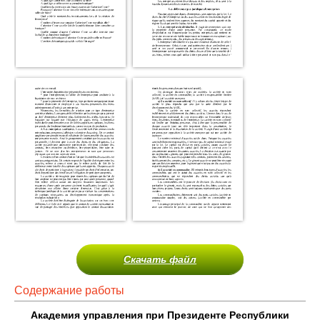
Скачать файл
Содержание работы
Академия управления при Президенте Республики