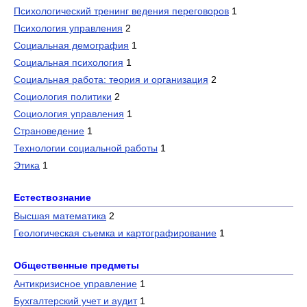
Психологический тренинг ведения переговоров
1
Психология управления
2
Социальная демография
1
Социальная психология
1
Социальная работа: теория и организация
2
Социология политики
2
Социология управления
1
Страноведение
1
Технологии социальной работы
1
Этика
1
Естествознание
Высшая математика
2
Геологическая съемка и картографирование
1
Общественные предметы
Антикризисное управление
1
Бухгалтерский учет и аудит
1