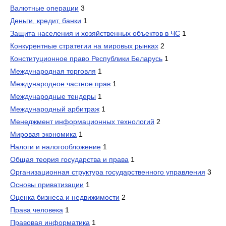
Валютные операции
3
Деньги, кредит, банки
1
Защита населения и хозяйственных объектов в ЧС
1
Конкурентные стратегии на мировых рынках
2
Конституционное право Республики Беларусь
1
Международная торговля
1
Международное частное прав
1
Международные тендеры
1
Международный арбитраж
1
Менеджмент информационных технологий
2
Мировая экономика
1
Налоги и налогообложение
1
Общая теория государства и права
1
Организационная структура государственного управления
3
Основы приватизации
1
Оценка бизнеса и недвижимости
2
Права человека
1
Правовая информатика
1