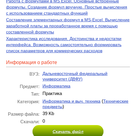
Работа с формулами в MS Excel. Основные встроенные
формулы. Создание формул вручную. Простые вычисления
с использованием стандартных функций
Составление элементарных формул в MS-Excel. Вычисление
заработной платы за проработанное время с помощью
составленной формулы
Характеристика исследования. Достоинства и недостатки
интерфейса. Возможность самостоятельно формировать
список параметров для коммерческих расходов
Информация о работе
Дальневосточный федеральный
ВУЗ:
университет (ДВФУ)
Информатика
Предмет:
Практика
Тип:
(
Информатика и выч. техника
Технические
Категория:
)
предметы
39 Kb
Размер файла:
0
Скачали:
Скачать файл