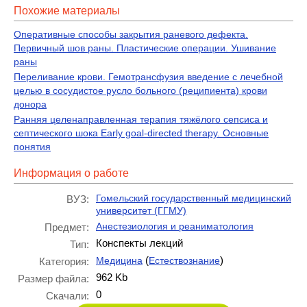
Похожие материалы
Оперативные способы закрытия раневого дефекта.
Первичный шов раны. Пластические операции. Ушивание
раны
Переливание крови. Гемотрансфузия введение с лечебной
целью в сосудистое русло больного (реципиента) крови
донора
Ранняя целенаправленная терапия тяжёлого сепсиса и
септического шока Early goal-directed therapy. Основные
понятия
Информация о работе
Гомельский государственный медицинский
ВУЗ:
университет (ГГМУ)
Анестезиология и реаниматология
Предмет:
Конспекты лекций
Тип:
(
)
Медицина
Естествознание
Категория:
962 Kb
Размер файла:
0
Скачали: