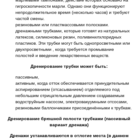
марлевыми тампонами, действие которых основано на
гигроскопичности марли. Однако они функционируют
непродолжительное время (несколько часов) и требуют
частой смены.
резиновыми или пластмассовыми полосками.
дренажными трубками, которые готовят из натуральных
латексов, силиконовых резин, поливинилхлоридных
пластиков. Эти трубки могут быть однопросветными или
двухпросветными , когда требуется промывание
полостей и введение лекарственных веществ.
Дренирование трубки может быть:
пассивным,
активным, когда отток обеспечивается принудительным
аспирированием (отсасыванием) отделяемого под
небольшим отрицательным давлением создаваемым
водоструйным насосом, электровакуумными отсосами,
резиновыми баллончиками присоединёнными к трубкам.
Дренирование брюшной полости трубками (пассивный
вариант дренажа)
Дренажи устанавливаются в отлогие места (в данном