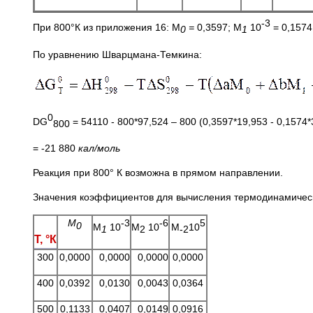
-3
При 800°К из приложения 16: М
=
0,3597; М
10
= 0,1574
0
1
По уравнению Шварцмана-Темкина:
0
DG
= 54110 - 800*97,524 – 800 (0,3597*19,953 - 0,1574*
800
= -21 880
кал/моль
Реакция при 800° К возможна в прямом направлении.
Значения коэффициентов для вычисления термодинамичес
М
-3
-6
5
0
М
10
M
10
М
10
1
2
-2
Т, °К
300
0,0000
0,0000
0,0000
0,0000
400
0,0392
0,0130
0,0043
0,0364
500
0,1133
0,0407
0,0149
0,0916