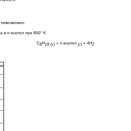
К невозможно.
 в п-ксилол при 800° К
С
Н
« п-ксилол
+ 4Н
8
18
(г)
(г)
2
ии