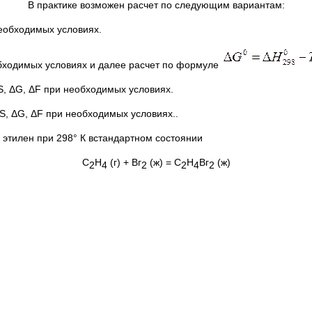
В практике возможен расчет по следующим вариантам:
еобходимых условиях.
бходимых условиях и далее расчет по формуле
S, ΔG, ΔF при необходимых условиях.
S, ΔG, ΔF при необходимых условиях..
 этилен при 298° К встандартном состоянии
С
Н
(г) + Вг
(ж) = С
Н
Вг
(ж)
2
4
2
2
4
2