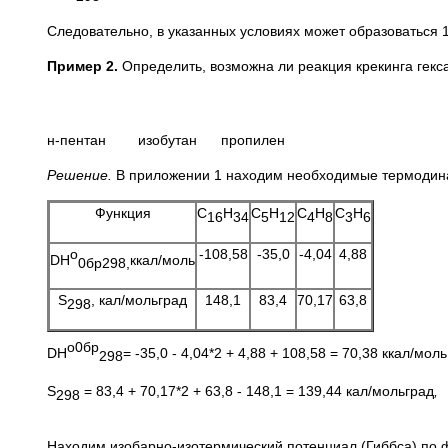
Следовательно, в указанных условиях может образоваться 
Пример
2.
Определить, возможна ли реакция крекинга гекс
н-пентан изобутан пропилен
Решение.
В приложении 1 находим необходимые термодин
Функция
С
Н
С
Н
С
Н
С
Н
16
34
5
12
4
8
3
6
о
-108,58
-35,0
-4,04
4,88
DН
ккал/моль
0бр298,
S
, кал/мольград
148,1
83,4
70,17
63,8
298
о0бр
DН
= -35,0 - 4,04*2 + 4,88 + 108,58 = 70,38 ккал/моль
298
S
= 83,4 + 70,17*2 + 63,8 - 148,1 = 139,44 кал/мольград
,
298
Находим изобарно-изотермический потенциал (Гиббса) по