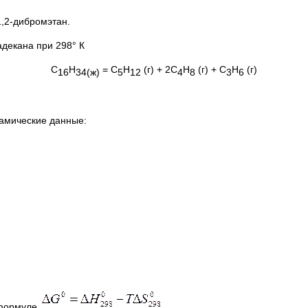
1,2-дибромэтан.
адекана при 298° К
С
Н
= С
Н
(г) + 2С
Н
(г) + С
Н
(г)
16
34(ж)
5
12
4
8
3
6
амические данные:
 формуле