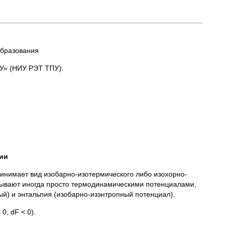
образования
У» (НИУ РЭТ ТПУ).
ии
ринимает вид изобарно-изотермического либо изохорно-
зывают иногда просто термодинамическими потенциалами,
ый) и энтальпия (изобарно-изэнтропный потенциал).
, dF < 0).