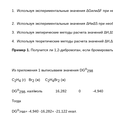
1. Используя экспериментальные значения ΔGилиΔF при н
2. Используя экспериментальные значения ΔНиΔS при нео
3. Используя эмпирические методы расчета значений ΔН,Δ
4. Используя теоретические методы расчета значений ΔН,Δ
Пример
1.
Получится ли 1,2-дибромэтан, если бромировать
о
Из приложения 1 выписываем значения DG
298
С
Н
(г) Вг
(ж) С
Н
Вг
(ж)
2
4
2
2
4
2
о
DG
,
кал/моль
16,282 0 -4,940
298
Тогда
о
DG
= -
4,940 -16,282= -21,122
ккал.
298