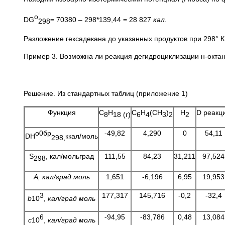
о
DG
= 70380 – 298*139,44 = 28 827
кал.
298
Разложение гексадекана до указанных продуктов при 298° 
Пример 3. Возможна ли реакция дегидроциклизации н-октана
Решение. Из стандартных таблиц (приложение 1)
Функция
С
Н
С
Н
(СН
)
Н
D реакц
8
18
(г)
6
4
3
2
2
о0бр
-49,82
4,290
0
54,11
DН
ккал/моль
298,
S
, кал/мольград
111,55
84,23
31,211
97,524
298
А, кал/град моль
1,651
-6,196
6,95
19,953
3
177,317
145,716
-0,2
-32,4
b
10
,
кал/град моль
6
-94,95
-83,786
0,48
13,084
c
10
,
кал/град моль