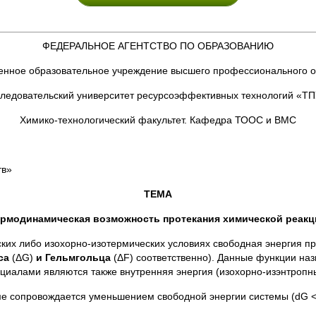
ФЕДЕРАЛЬНОЕ АГЕНТСТВО ПО ОБРАЗОВАНИЮ
енное образовательное учреждение высшего профессионального 
ледовательский университет ресурсоэффективных технологий «ТП
Химико-технологический факультет. Кафедра ТООС и ВМС
тв»
ТЕМА
ермодинамическая возможность протекания химической реакц
ких либо изохорно-изотермических условиях свободная энергия п
са
(ΔG)
и Гельмгольца
(ΔF) соответственно). Данные функции на
нциалами являются также внутренняя энергия (изохорно-изэнтропн
е сопровождается уменьшением свободной энергии системы (dG < 0