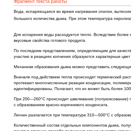
Фрагмент текста работы
Вода, испаряющаяся во время нагревания опилок, вытесняе
большого количества дыма. При этом температура пиролиз
Для испарения воды расходуется тепло. Вследствие более
вкусовые свойства готового продукта.
По последним представлениям, определяющим для качества
участию в реакциях копчения образуются характерные цвет 
Механизм образования дыма можно представить следующи
Вначале под действием тепла происходит термический рас
протекают многочисленные реакции конденсации, полимериз
идентифицированы. Полагают, что их может быть более 100
При 200—260°С происходит швелевание (полукоксование) п
с образованием красно-коричневого конденсата.
Лигнин разлагается при температуре 310—500°С с образов
Количественный состав отдельных компонентов дыма, получе
понятно влияние способа получения его на качество копчен