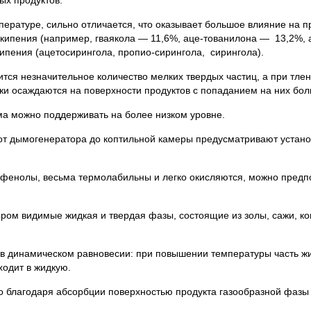
ратуре, сильно отличается, что оказывает большое влияние на п
кипения (например, гваякола — 11,6%, аце-тованилона — 13,2%, 
ипения (ацетосирингола, пропио-сирингола, сирингола).
ится незначительное количество мелких твердых частиц, а при тле
сажи осаждаются на поверхности продуктов с попаданием на них бо
а можно поддерживать на более низком уровне.
от дымогенератора до коптильной камеры предусматривают устано
 и фенолы, весьма термолабильны и легко окисляются, можно предп
ором видимые жидкая и твердая фазы, состоящие из золы, сажи, к
в динамическом равновесии: при повышении температуры часть жи
ходит в жидкую.
 благодаря абсорбции поверхностью продукта газообразной фазы