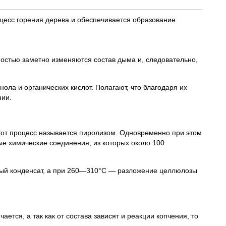
цесс горения дерева и обеспечивается образование
ностью заметно изменяются состав дыма и, следовательно,
а и органических кислот. Полагают, что благодаря их
нии.
тот процесс называется пиролизом. Одновременно при этом
е химические соединения, из которых около 100
ный конденсат, а при 260—310°С — разложение целлюлозы
тся, а так как от состава зависят и реакции копчения, то