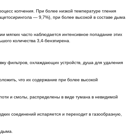
роцесс копчения. При более низкой температуре тления
ацетосирингола — 9,7%), при более высокой в составе дыма
нии мягких часто наблюдается интенсивное попадание этих
льшого количества 3,4-бензпирена.
вку фильтров, охлаждающих устройств, душа для удаления
оложить, что их содержание при более высокой
опоти и смолы, распределены в виде тумана в невидимой
дких соединений испаряется и переходит в газообразную,
 дыма.