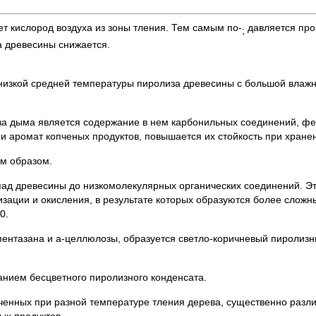
т кислород воздуха из зоны тления. Тем самым по-
давляется про
;
а древесины снижается.
 низкой средней температуры пиролиза древесины с большой влаж
 дыма является содержание в нем карбонильных соединений, фенол
и аромат копченых продуктов, повышается их стойкость при хране
м образом.
пад древесины до низкомолекулярных органических соединений. Э
ации и окисления, в результате которых образуются более сложны
0.
ентазана и а-целлюлозы, образуется светло-коричневый пиролиз
анием бесцветного пиролизного конденсата.
нных при разной температуре тления дерева, существенно различае
ых продуктов.