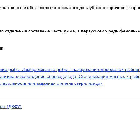
рается от слабого золотисто-желтого до глубокого коричнево-черно
что отдельные составные части дыма, в первую оч<> редь фенольн
ии
ение рыбы. Замораживание рыбы. Глазирование мороженой рыбоп
еличина освобождения сероводорода. Стерилизация мясных и рыбн
терильность или заданная степень стерилизации
тет (ДВФУ)