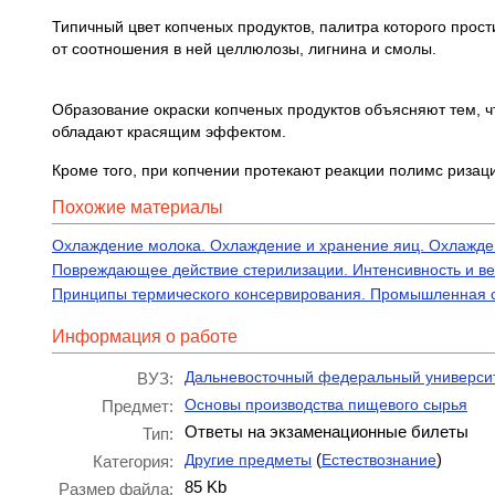
Типичный цвет копченых продуктов, палитра которого прости
от соотношения в ней целлюлозы, лигнина и смолы.
Образование окраски копченых продуктов объясняют тем, 
обладают красящим эффектом.
Кроме того, при копчении протекают реакции полимс ризац
Похожие материалы
Охлаждение молока. Охлаждение и хранение яиц. Охлажд
Повреждающее действие стерилизации. Интенсивность и в
Принципы термического консервирования. Промышленная с
Информация о работе
Дальневосточный федеральный универси
ВУЗ:
Основы производства пищевого сырья
Предмет:
Ответы на экзаменационные билеты
Тип:
(
)
Другие предметы
Естествознание
Категория:
85 Kb
Размер файла: