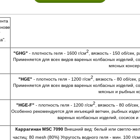
ента
снове
"
а".
2
"GHG"
- плотность геля - 1600 г/см
, вязкость - 150 об/сек,
Применяется для всех видов вареных колбасных изделий, сос
мясных консерв
2
"HGE"
- плотность геля - 1200 г/см
, вязкость - 80 об/сек
Применяется для всех видов вареных колбасных изделий, сос
мясных и рыбных ко
2
"HGE-F"
- плотность геля - 1200 г/см
, вязкость - 80 об/се
Особенно рекомендуется для инъекций ветчин, рыбных издели
вареных колбасных изделий, сосисок и 
Каррагинан MSC 7090
Внешний вид: белый или светло-желт
частиц: 80 mesh (80%) Упругость водного геля - мин. 100 г/см