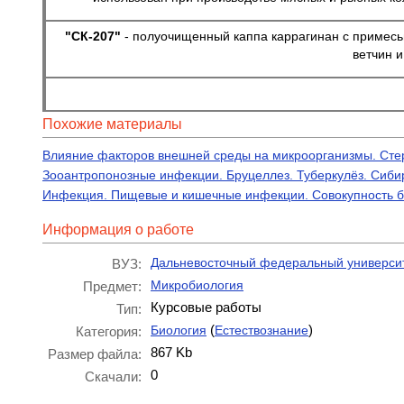
"СК-207"
- полуочищенный каппа каррагинан с примесью 
ветчин и
Похожие материалы
Влияние факторов внешней среды на микроорганизмы. Стер
Зооантропонозные инфекции. Бруцеллез. Туберкулёз. Сиби
Инфекция. Пищевые и кишечные инфекции. Совокупность би
Информация о работе
Дальневосточный федеральный универси
ВУЗ:
Микробиология
Предмет:
Курсовые работы
Тип:
(
)
Биология
Естествознание
Категория:
867 Kb
Размер файла:
0
Скачали: