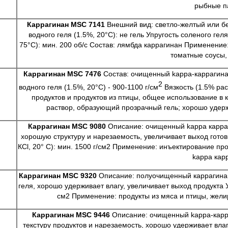
рыбные п
Каррагинан MSC 7141
Внешний вид: светло-желтый или бе
водного геля (1.5%, 20°С): не гель Упругость соленого геля
75°С): мин. 200 об/с Состав: лямбда каррагинан Применение
томатные соусы, 
Каррагинан MSC 7476
Состав: очищенный kappa-каррагина
2
водного геля (1.5%, 20°С) - 900-1100 г/см
Вязкость (1.5% рас
продуктов и продуктов из птицы, общее использование в
раствор, образующий прозрачный гель; хорошо удерж
Каррагинан MSC 9080
Описание: очищенный kappa карраг
хорошую структуру и нарезаемость, увеличивает выход готов
КCl, 20° C): мин. 1500 г/см2 Применение: инъектирование про
kappa кар
Каррагинан MSC 9320
Описание: полуочищенный каррагинан,
геля, хорошо удерживает влагу, увеличивает выход продукта Уп
см2 Применение: продукты из мяса и птицы, жели
Каррагинан MSC 9446
Описание: очищенный kappa-карра
текстуру продуктов и нарезаемость, хорошо удерживает влаг