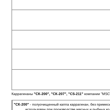
Каррагинаны
"СК-200", "СК-207", "СS-211"
компании "MSC"
"СК-200"
- полуочищенный каппа каррагинан, без примеси 
использован при производстве мясных и рыбных колб