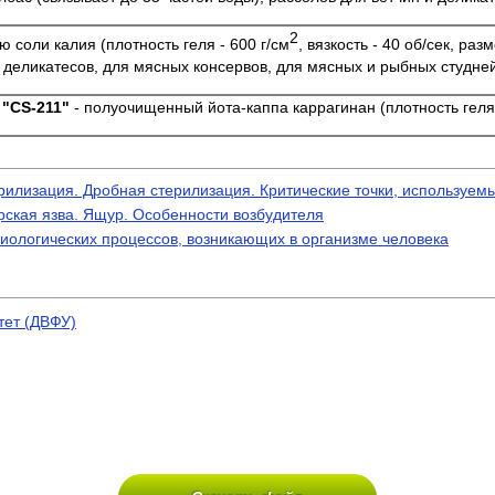
2
соли калия (плотность геля - 600 г/см
, вязкость - 40 об/сек, р
 деликатесов, для мясных консервов, для мясных и рыбных студней
"CS-211"
- полуочищенный йота-каппа каррагинан (плотность геля
илизация. Дробная стерилизация. Критические точки, используемы
рская язва. Ящур. Особенности возбудителя
ологических процессов, возникающих в организме человека
тет (ДВФУ)