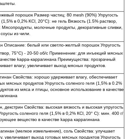
аштеты.
жевый порошок Размер частиц: 80 mesh (90%) Упругость
 (1,5% в 0,2% KCl, 20°C): не гель Вязкость (1.5% раствор,
: Мясопродукты, молочные продукты, декоративные сливки,
соусы из чили.
н Описание: белый или светло-желтый порошок Упругость
твор, 75°С) - 20-50 об/с Применение: для инъекций мясных
 качестве kappa-каррагинана Преимущества: прозрачный
ивает влагу; увеличивает выход мясных продуктов.
инан Свойства: хорошо удерживает влагу, обеспечивает
ых мясных продуктов Упругость соленого геля (1,5% в 0.2%
дуктов из мяса и птицы, основное использование в качестве
рагинана
 декстрин Свойства: высокая вязкость и высокая упругость
ругость соленого геля (1,5% в 0,2% КCl, 20° C): мин. 400 г/
рующее вещество в качестве kappa каррагинана
гинан (мелкое измельчение), соль Свойства: улучшает
у, увеличивает выход готовых мясных продуктов Упругость