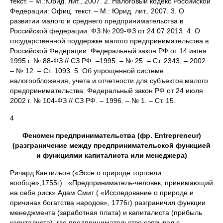
текст. – М.:Юрид. лит., 2007. 2. Налоговый кодекс Российской
Федерации: Офиц. текст. – М.: Юрид. лит., 2007. 3. О
развитии малого и среднего предпринимательства в
Российской федерации: ФЗ № 209-ФЗ от 24.07.2013. 4. О
государственной поддержке малого предпринимательства в
Российской Федерации: Федеральный закон РФ от 14 июня
1995 г. № 88-ФЗ // СЗ РФ. –1995. – № 25. – Ст. 2343; – 2002.
– № 12. – Ст. 1093. 5. Об упрощенной системе
налогообложения, учета и отчетности для субъектов малого
предпринимательства: Федеральный закон РФ от 24 июля
2002 г. № 104-ФЗ // СЗ РФ. – 1996. – № 1. – Ст. 15.
4
Феномен предпринимательства (фр. Entrepreneur)
(разграничение между предпринимательской функцией
и функциями капиталиста или менеджера)
Ричард Кантильон («Эссе о природе торговли
вообще»,1755г) : «Предприниматель-человек, принимающий
на себя риск» Адам Смит ( «Исследование о природе и
причинах богатства народов», 1776г) разграничил функции
менеджмента (заработная плата) и капиталиста (прибыль
капиталиста), где предпринимательство связывал с