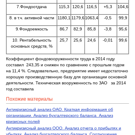
7.Фондоотдача
115,3
120,6
116,5
+5,3
104,6
8. в т.ч. активной части
1180,1
1179,6
1063,4
-0,5
99,9
-
9.Фондоемкость
86,7
82,9
85,8
-3,8
95,6
10. Рентабельность
25,7
25,6
24,6
-0,01
99,6
основных средств, %
Коэффициент фондовооруженности труда в 2014 году
составил 243,35 и снижен по сравнению с прошлым годом
на 11,4 %. Следовательно, предприятие имеет недостаточно
хорошую производственную базу для организации основной
деятельности. Техническая вооруженность по ЗАО за 2014
год составила
Похожие материалы
Антикризисный анализ ОАО. Краткая информация об
организации. Анализ бухгалтерского баланса. Анализ
кризисных полей
Антикризисный анализ ООО. Анализ отчета о прибылях и
убытках. Анализ бухгалтерского баланса. Соотношение