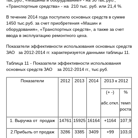
тыс.руб., «Машины и оборудование» - на 30 тыс.руб.,
«Транспортные средства» - на 210 тыс. руб. или 21,4 %.
В течение 2014 года поступило основных средств в сумме
1450 тыс.руб. за счет приобретения «Машин и
оборудования», «Транспортных средств», а также за счет
ввода в эксплуатацию ремонтного цеха.
Показатели эффективности использования основных средств
ЗАО за 2012-2014 гг. характеризуется данными таблицы 11.
Таблица 11 - Показатели эффективности использования
основных средств ЗАО за 2012-2014 гг., тыс.руб.
Показатели
2012
2013
2014
2013 к 2012
2
(+ -)
%
абс.откл.
темп
абс
роста
1. Выручка от продаж
14761
15925
16164
+1164
107,9
2.Прибыль от продаж
3286
3385
3409
+99
103,0