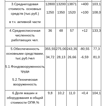
3.Среднегодовая
12800
13200
13871
+400
103,1
стоимость основных
1250
1350
1520
+100
108,0
средств (тыс.руб.)
в т.ч. активной части
4.Среднесписочная
36
48
57
+12
133,3
численность
работающих чел.
5.Обеспеченность
355,55
275,00
243,35
-80,55
77,3
-
основными средствами,
34,72
28,13
26,66
-6,59
81,0
-
тыс.руб./чел
5.1.Фондовооруженность
труда
5.2.Техническая
вооруженность
6.Доля машин и
9,8
10,2
11,0
+0,4
104,1
оборудования в общей
стоимости ОПФ,%