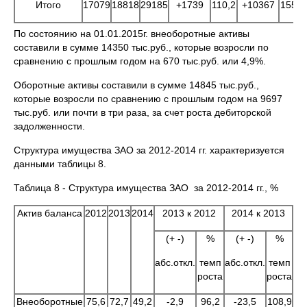
Итого
17079
18818
29185
+1739
110,2
+10367
155,1
По состоянию на 01.01.2015г. внеоборотные активы
составили в сумме 14350 тыс.руб., которые возросли по
сравнению с прошлым годом на 670 тыс.руб. или 4,9%.
Оборотные активы составили в сумме 14845 тыс.руб.,
которые возросли по сравнению с прошлым годом на 9697
тыс.руб. или почти в три раза, за счет роста дебиторской
задолженности.
Структура имущества ЗАО за 2012-2014 гг. характеризуется
данными таблицы 8.
Таблица 8 - Структура имущества ЗАО за 2012-2014 гг., %
Актив баланса
2012
2013
2014
2013 к 2012
2014 к 2013
(+ -)
%
(+ -)
%
абс.откл.
темп
абс.откл.
темп
роста
роста
Внеоборотные
75,6
72,7
49,2
-2,9
96,2
-23,5
108,9