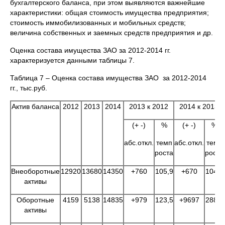
бухгалтерского баланса, при этом выявляются важнейшие
характеристики: общая стоимость имущества предприятия;
стоимость иммобилизованных и мобильных средств;
величина собственных и заемных средств предприятия и др.
Оценка состава имущества ЗАО за 2012-2014 гг.
характеризуется данными таблицы 7.
Таблица 7 – Оценка состава имущества ЗАО за 2012-2014
гг., тыс.руб.
Актив баланса
2012
2013
2014
2013 к 2012
2014 к 2013
(+ -)
%
(+ -)
%
абс.откл.
темп
абс.откл.
темп
роста
роста
Внеоборотные
12920
13680
14350
+760
105,9
+670
104,9
активы
Оборотные
4159
5138
14835
+979
123,5
+9697
288,7
активы