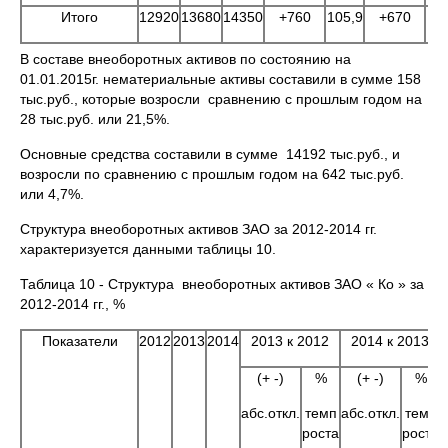
Итого
12920
13680
14350
+760
105,9
+670
10
В составе внеоборотных активов по состоянию на
01.01.2015г. нематериальные активы составили в сумме 158
тыс.руб., которые возросли сравнению с прошлым годом на
28 тыс.руб. или 21,5%.
Основные средства составили в сумме 14192 тыс.руб., и
возросли по сравнению с прошлым годом на 642 тыс.руб.
или 4,7%.
Структура внеоборотных активов ЗАО за 2012-2014 гг.
характеризуется данными таблицы 10.
Таблица 10 - Структура внеоборотных активов ЗАО « Ко » за
2012-2014 гг., %
Показатели
2012
2013
2014
2013 к 2012
2014 к 2013
(+ -)
%
(+ -)
%
абс.откл.
темп
абс.откл.
темп
роста
роста