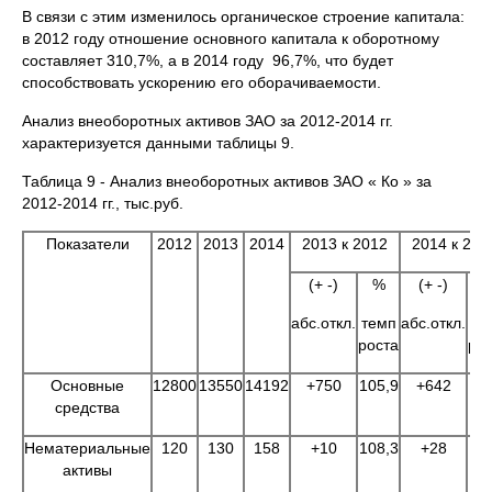
В связи с этим изменилось органическое строение капитала:
в 2012 году отношение основного капитала к оборотному
составляет 310,7%, а в 2014 году 96,7%, что будет
способствовать ускорению его оборачиваемости.
Анализ внеоборотных активов ЗАО за 2012-2014 гг.
характеризуется данными таблицы 9.
Таблица 9 - Анализ внеоборотных активов ЗАО « Ко » за
2012-2014 гг., тыс.руб.
Показатели
2012
2013
2014
2013 к 2012
2014 к 201
(+ -)
%
(+ -)
абс.откл.
темп
абс.откл.
те
роста
ро
Основные
12800
13550
14192
+750
105,9
+642
10
средства
Нематериальные
120
130
158
+10
108,3
+28
12
активы