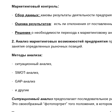
Маркетинговый контроль:
·
Сбор данных:
каковы результаты деятельности предприя
·
Оценка результатов
: есть ли отклонения от поставленн
·
Решение
о необходимости перехода к маркетинговому а
2. Анализ маркетинговых возможностей предприятия
пр
занятия определенных рыночных позиций.
Методы анализа:
· ситуационный анализ,
· SWOT-анализ,
· GAP-анализ
· и другие
Ситуационный анализ
предполагает последовательное ра
Это своеобразный “фотопортрет” того положения, в котор