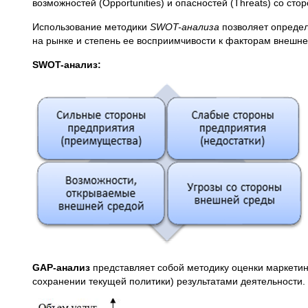
возможностей (Opportunities) и опасностей (Threats) со ст
Использование методики
SWOT-анализа
позволяет определ
на рынке и степень ее восприимчивости к факторам внешн
SWOT-анализ:
GAP-анализ
представляет собой методику оценки маркети
сохранении текущей политики) результатами деятельности.