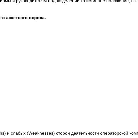
 фирмы и руководителям подразделений то истинное положение, в 
о анкетного опроса.
ths) и слабых (Weaknesses) сторон деятельности операторской комп