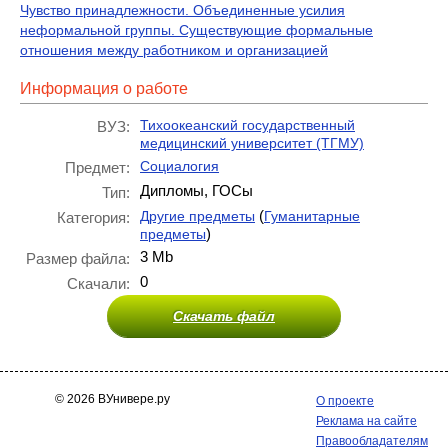
Чувство принадлежности. Объединенные усилия
неформальной группы. Существующие формальные
отношения между работником и организацией
Информация о работе
Тихоокеанский государственный
ВУЗ:
медицинский университет (ТГМУ)
Социалогия
Предмет:
Дипломы, ГОСы
Тип:
(
Другие предметы
Гуманитарные
Категория:
)
предметы
3 Mb
Размер файла:
0
Скачали:
Скачать файл
© 2026 ВУнивере.ру
О проекте
Реклама на сайте
Правообладателям