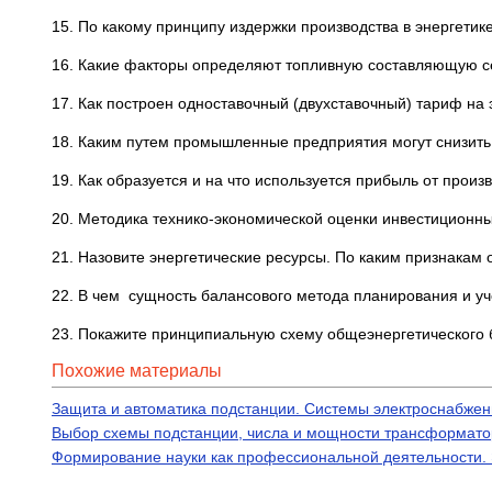
15. По какому принципу издержки производства в энергети
16. Какие факторы определяют топливную составляющую се
17. Как построен одноставочный (двухставочный) тариф на 
18. Каким путем промышленные предприятия могут снизить
19. Как образуется и на что используется прибыль от произ
20. Методика технико-экономической оценки инвестиционных
21. Назовите энергетические ресурсы. По каким признакам 
22. В чем сущность балансового метода планирования и уче
23. Покажите принципиальную схему общеэнергетического б
Похожие материалы
Защита и автоматика подстанции. Системы электроснабжен
Выбор схемы подстанции, числа и мощности трансформато
Формирование науки как профессиональной деятельности. Э