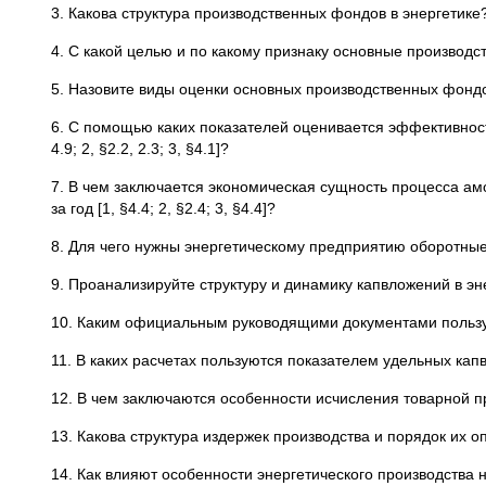
3. Какова структура производственных фондов в энергетике? 
4. С какой целью и по какому признаку основные производст
5. Назовите виды оценки основных производственных фондов.
6. С помощью каких показателей оценивается эффективност
4.9; 2, §2.2, 2.3; 3, §4.1]?
7. В чем заключается экономическая сущность процесса а
за год [1, §4.4; 2, §2.4; 3, §4.4]?
8. Для чего нужны энергетическому предприятию оборотные ср
9. Проанализируйте структуру и динамику капвложений в энер
10. Каким официальным руководящими документами пользуютс
11. В каких расчетах пользуются показателем удельных капв
12. В чем заключаются особенности исчисления товарной пр
13. Какова структура издержек производства и порядок их о
14. Как влияют особенности энергетического производства 