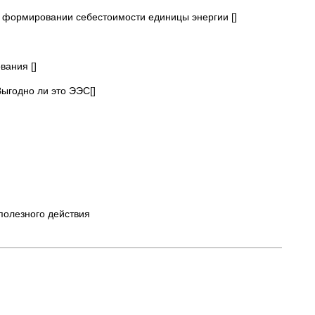
в формировании себестоимости единицы энергии []
вания []
ыгодно ли это ЭЭС[]
полезного действия