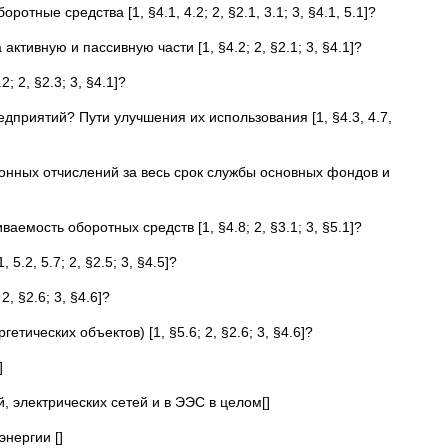
ые средства [1, §4.1, 4.2; 2, §2.1, 3.1; 3, §4.1, 5.1]?
ивную и пассивную части [1, §4.2; 2, §2.1; 3, §4.1]?
 2, §2.3; 3, §4.1]?
приятий? Пути улучшения их использования [1, §4.3, 4.7,
онных отчислений за весь срок службы основных фондов и
емость оборотных средств [1, §4.8; 2, §3.1; 3, §5.1]?
2, 5.7; 2, §2.5; 3, §4.5]?
 §2.6; 3, §4.6]?
ических объектов) [1, §5.6; 2, §2.6; 3, §4.6]?
]
, электрических сетей и в ЭЭС в целом[]
нергии []