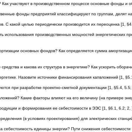
Как участвуют в производственном процессе основные фонды и оборотн
венные фонды предприятий классифицируют по группам, делят на акт
 С какой целью периодически производится их переоценка [1, §4.2;
ь использования производственных мощностей энергетических пред
мортизации основных фондов? Как определяется сумма амортизаци
едства и какова их структура в энергетике? Как ускорить оборачива
гетике. Назовите источники финансирования капвложений [1, §5.1, 5.
я при разработке проектно-сметной документации [1, §5.4, 5.5; 2,
ложений? Какие факторы влияют на его величину (на примере энергет
одукции и формирования ее себестоимости в ЭЭС [1, §6.1, 6.2; 2, 
пределения (в условиях проектирования) для электрических станций
на себестоимость единицы энергии? Пути снижения себестоимости э