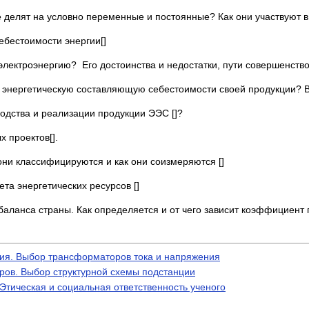
ке делят на условно переменные и постоянные? Как они участвуют 
бестоимости энергии[]
электроэнергию? Его достоинства и недостатки, пути совершенство
 энергетическую составляющую себестоимости своей продукции? В
водства и реализации продукции ЭЭС []?
 проектов[].
они классифицируются и как они соизмеряются []
та энергетических ресурсов []
аланса страны. Как определяется и от чего зависит коэффициент 
ия. Выбор трансформаторов тока и напряжения
ров. Выбор структурной схемы подстанции
тическая и социальная ответственность ученого