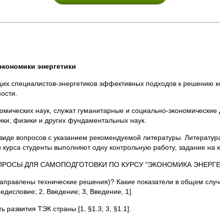
экономики энергетики
ущих специалистов-энергетиков эффективных подходов к решению к
ости.
ономических наук, служат гуманитарные и социально-экономические 
тики, физики и других фундаментальных наук.
де вопросов с указанием рекомендуемой литературы. Литература [
и курса студенты выполняют одну контрольную работу, задание на 
ОПРОСЫ ДЛЯ САМОПОДГОТОВКИ ПО КУРСУ "ЭКОНОМИКА ЭНЕРГЕ
 направлены технические решения)? Какие показатели в общем слу
исловие; 2, Введение; 3, Введение, 1].
развития ТЭК страны [1, §1.3; 3, §1.1].