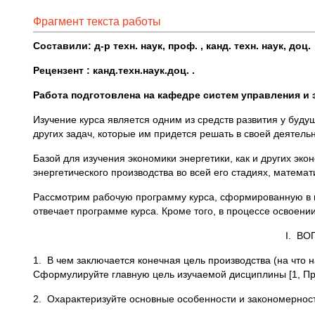
Фрагмент текста работы
Составили: д-р техн. наук, проф. , канд. техн. наук
,
доц.
Рецензент : канд.техн.наук.доц. .
Работа подготовлена на кафедре систем управления и 
Изучение курса является одним из средств развития у буд
других задач, которые им придется решать в своей деятельн
Базой для изучения экономики энергетики, как и других эк
энергетического производства во всей его стадиях, матема
Рассмотрим рабочую программу курса, сформированную в ви
отвечает программе курса. Кроме того, в процессе освоени
I. В
1. В чем заключается конечная цель производства (на что
Сформулируйте главную цель изучаемой дисциплины [1, Пред
2. Охарактеризуйте основные особенности и закономерность 