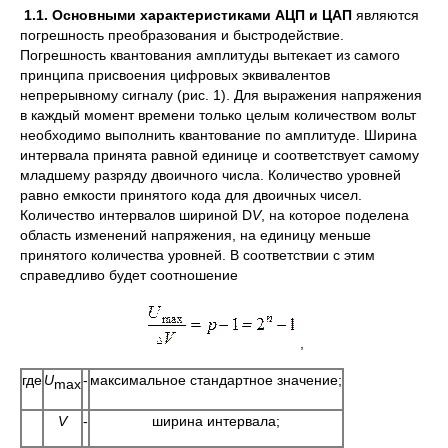
1.1. Основными характеристиками АЦП и ЦАП
являются
погрешность преобразования и быстродействие.
Погрешность квантования амплитуды вытекает из самого
принципа присвоения цифровых эквивалентов
непрерывному сигналу (рис. 1). Для выражения напряжения
в каждый момент времени только целым количеством вольт
необходимо выполнить квантование по амплитуде. Ширина
интервала принята равной единице и соответствует самому
младшему разряду двоичного числа. Количество уровней
равно емкости принятого кода для двоичных чисел.
Количество интервалов шириной D
V
, на которое поделена
область изменений напряжения, на единицу меньше
принятого количества уровней. В соответствии с этим
справедливо будет соотношение
,
где
U
-
максимальное стандартное значение;
max
V
-
ширина интервала;