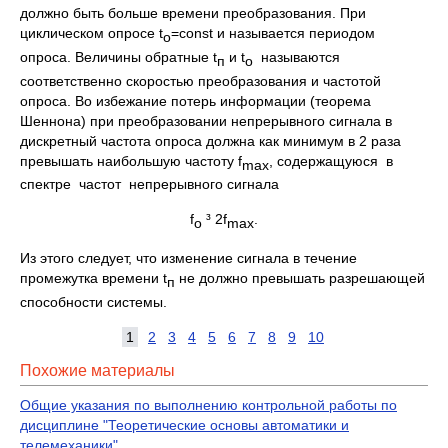
должно быть больше времени преобразования. При
циклическом опросе t
=const и называется периодом
о
опроса. Величины обратные t
и t
называются
п
о
соответственно скоростью преобразования и частотой
опроса. Во избежание потерь информации (теорема
Шеннона) при преобразовании непрерывного сигнала в
дискретный частота опроса должна как минимум в 2 раза
превышать наибольшую частоту f
, содержащуюся в
max
спектре частот непрерывного сигнала
f
³ 2f
.
о
max
Из этого следует, что изменение сигнала в течение
промежутка времени t
не должно превышать разрешающей
п
способности системы.
1
2
3
4
5
6
7
8
9
10
Похожие материалы
Общие указания по выполнению контрольной работы по
дисциплине "Теоретические основы автоматики и
телемеханики"