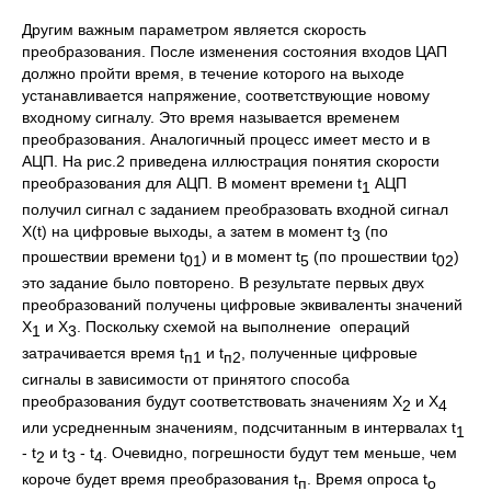
Другим важным параметром является скорость
преобразования. После изменения состояния входов ЦАП
должно пройти время, в течение которого на выходе
устанавливается напряжение, соответствующие новому
входному сигналу. Это время называется временем
преобразования. Аналогичный процесс имеет место и в
АЦП. На рис.2 приведена иллюстрация понятия скорости
преобразования для АЦП. В момент времени t
АЦП
1
получил сигнал с заданием преобразовать входной сигнал
Х(t) на цифровые выходы, а затем в момент t
(по
3
прошествии времени t
) и в момент t
(по прошествии t
)
01
5
02
это задание было повторено. В результате первых двух
преобразований получены цифровые эквиваленты значений
Х
и Х
. Поскольку схемой на выполнение операций
1
3
затрачивается время t
и t
, полученные цифровые
п1
п2
сигналы в зависимости от принятого способа
преобразования будут соответствовать значениям Х
и Х
2
4
или усредненным значениям, подсчитанным в интервалах t
1
- t
и t
- t
. Очевидно, погрешности будут тем меньше, чем
2
3
4
короче будет время преобразования t
. Время опроса t
п
о