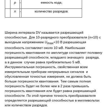
p
-
емкость кода;
n
-
количество разрядов.
Ширина интервала D
V
называется разрешающей
способностью. Для 10-разрядного преобразователя (n=10) с
выходным напряжением
U
=10 В разрешающая
max
способность составляет около 10 мВ. Наибольшая
погрешность квантования по амплитуде составляет половину
разрешающей способности, младшего значащего разряда,
а в данном случае равна приблизительно 5 мВ.
Инструментальная погрешность, свойственная всем
измерительным приборам непрерывных сигналов и
обусловленная точностью измерения, не должна быть
больше погрешности квантования. Тем самым полная
погрешность будет не более чем в 2 раза превышать
погрешность квантования или будет равна разрешающей
способности. По этой причине точность преобразователя
определяется разрешающей способностью в милливольтах
или количеством разрядов.