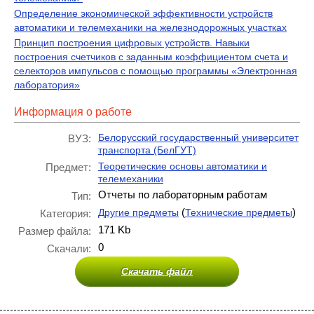
Определение экономической эффективности устройств
автоматики и телемеханики на железнодорожных участках
Принцип построения цифровых устройств. Навыки
построения счетчиков с заданным коэффициентом счета и
селекторов импульсов с помощью программы «Электронная
лаборатория»
Информация о работе
Белорусский государственный университет
ВУЗ:
транспорта (БелГУТ)
Теоретические основы автоматики и
Предмет:
телемеханики
Отчеты по лабораторным работам
Тип:
(
)
Другие предметы
Технические предметы
Категория:
171 Kb
Размер файла:
0
Скачали:
Скачать файл