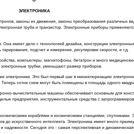
ЭЛЕКТРОНИКА
ектронов, законы их движения, законы преобразования различных ви
электронная труба и транзистор. Электронные приборы применяютс
 Она имеет дело с технологией дизайна, конструкции электронных
арирования, подсчет и измерение, регулировки скорости, и т.д.
ройства, компьютеры, магнитофоны, бетатрон и много медицински
 электронные трубки, уменьшают размер приборов.
ии электроники. Это был первый шаг в миниатюризацию электронны
. Теперь сотни схем могут быть помещены в площадь одного квадр
тронно-вычислительные машины обеспечивают основным для конст
 целые предприятия, инструментальные средства с запрограммиро
космическими кораблями и космическими станциями, спутниками. 
в до искусственного интеллекта. Электроника имеет много преиму
 и надежности. Сегодня это - самая перспективная и динамическая