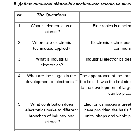
II.
Дайте письмові відповіді англійською мовою на ниж
№
The Questions
1
What is electronic as a
Electronics is a scie
science?
2
Where are electronic
Electronic techniques 
techniques applied?
communic
3
What is industrial
Industrial electronics de
electronics?
4
What are the stages in the
The appearance of the tran
development of electronics?
the field. It was the first st
to the development of large
can be plac
5
What contribution does
Electronics makes a great
electronics make to different
have provided the basis f
branches of industry and
units, shops and whole p
science?