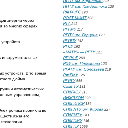
ПГПУ им. Короленко
296
ПНТУ им. Кондратюка
120
РАНХиГС
190
РОАТ МИИТ
608
дов энергии через
РТА
245
я во многих сферах,
РГГМУ
117
РГПУ им. Герцена
123
РГППУ
142
 устройств.
РГСУ
162
«МАТИ» — РГТУ
121
х инструментальных
РГУНиГ
260
РЭУ им. Плеханова
123
РГАТУ им. Соловьёва
219
х устройств. В то время
РязГМУ
125
атного дюйма.
РГРТУ
666
СамГТУ
131
рукции автоматических
СПбГАСУ
315
ванным управлением,
ИНЖЭКОН
328
СПбГИПСР
136
СПбГЛТУ им. Кирова
227
Электроника проникла во
СПбГМТУ
143
ществ из-за его
СПбГПМУ
146
 технология.
СПбГПУ
1599