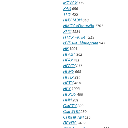
МТУСИ
179
ХАИ
656
ТПУ
455
НИУ МЭИ
640
НМСУ «Горный»
1701
ХПИ
1534
НТУУ «КПИ»
213
НУК им. Макарова
543
НВ
1001
НГАВТ
362
НГАУ
411
НГАСУ
817
НГМУ
665
НГПУ
214
НГТУ
4610
НГУ
1993
НГУЭУ
499
НИИ
201
ОмГТУ
302
ОмГУПС
230
СПбПК №4
115
ПГУПС
2489