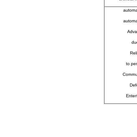
automa
automa
Adva
du
Rel
to pe
Commun
Def
Enter