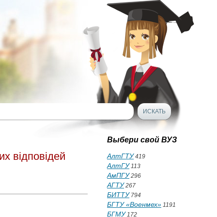
Выбери свой ВУЗ
их відповідей
АлтГТУ
419
АлтГУ
113
АмПГУ
296
АГТУ
267
БИТТУ
794
БГТУ «Военмех»
1191
БГМУ
172