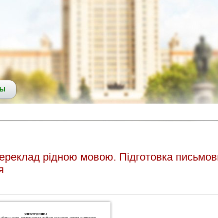
СЫ
о переклад рідною мовою. Підготовка письмов
я