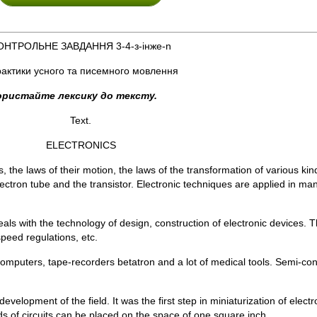
ОНТРОЛЬНЕ ЗАВДАННЯ 3-4-з-інже-n
рактики усного та писемного мовлення
ористайте лексику до тексту.
Text.
ELECTRONICS
s, the laws of their motion, the laws of the transformation of various ki
ctron tube and the transistor. Electronic techniques are applied in many
deals with the technology of design, construction of electronic devices. T
peed regulations, etc.
 computers, tape-recorders betatron and a lot of medical tools. Semi-c
elopment of the field. It was the first step in miniaturization of electr
s of circuits can be placed on the space of one square inch.