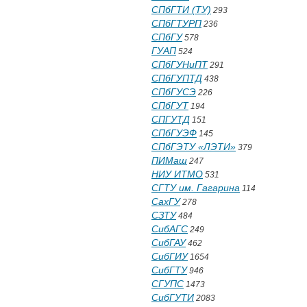
СПбГТИ (ТУ)
293
СПбГТУРП
236
СПбГУ
578
ГУАП
524
СПбГУНиПТ
291
СПбГУПТД
438
СПбГУСЭ
226
СПбГУТ
194
СПГУТД
151
СПбГУЭФ
145
СПбГЭТУ «ЛЭТИ»
379
ПИМаш
247
НИУ ИТМО
531
СГТУ им. Гагарина
114
СахГУ
278
СЗТУ
484
СибАГС
249
СибГАУ
462
СибГИУ
1654
СибГТУ
946
СГУПС
1473
СибГУТИ
2083