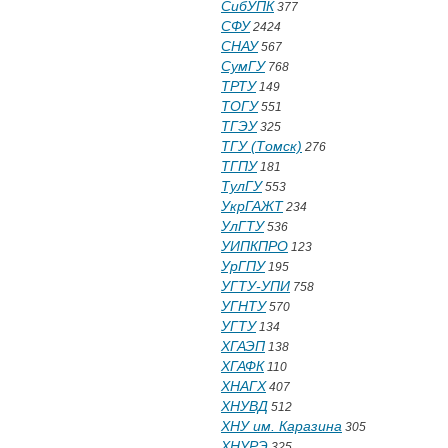
СибУПК
377
СФУ
2424
СНАУ
567
СумГУ
768
ТРТУ
149
ТОГУ
551
ТГЭУ
325
ТГУ (Томск)
276
ТГПУ
181
ТулГУ
553
УкрГАЖТ
234
УлГТУ
536
УИПКПРО
123
УрГПУ
195
УГТУ-УПИ
758
УГНТУ
570
УГТУ
134
ХГАЭП
138
ХГАФК
110
ХНАГХ
407
ХНУВД
512
ХНУ им. Каразина
305
ХНУРЭ
325