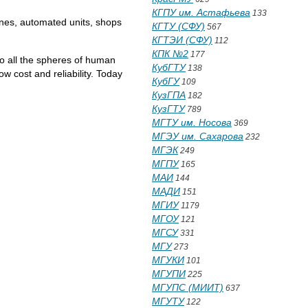
КГПУ им. Астафьева
133
ines, automated units, shops
КГТУ (СФУ)
567
КГТЭИ (СФУ)
112
КПК №2
177
to all the spheres of human
КубГТУ
138
ow cost and reliability. Today
КубГУ
109
КузГПА
182
КузГТУ
789
МГТУ им. Носова
369
МГЭУ им. Сахарова
232
МГЭК
249
МГПУ
165
МАИ
144
МАДИ
151
МГИУ
1179
МГОУ
121
МГСУ
331
МГУ
273
МГУКИ
101
МГУПИ
225
МГУПС (МИИТ)
637
МГУТУ
122