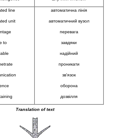
ted line
автоматична лінія
ted unit
автоматичний вузол
ntage
перевага
e to
завдяки
iable
надійний
netrate
проникати
ication
зв'язок
ence
оборона
taining
дозвілля
Translation of text