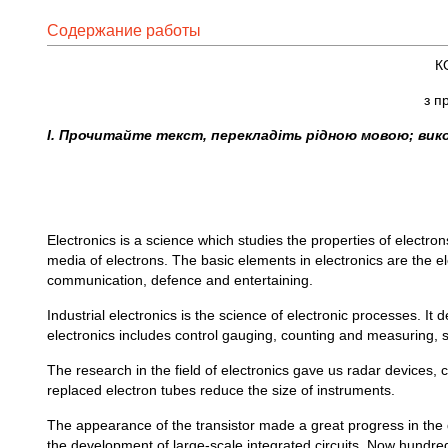
Содержание работы
К
з п
I
. Прочитайте текст, перекладіть рідною мовою; вик
Electronics is a science which studies the properties of electron
media of electrons. The basic elements in electronics are the ele
communication, defence and entertaining.
Industrial electronics is the science of electronic processes. It 
electronics includes control gauging, counting and measuring, s
The research in the field of electronics gave us radar devices,
replaced electron tubes reduce the size of instruments.
The appearance of the transistor made a great progress in the dev
the development of large-scale integrated circuits. Now hundred