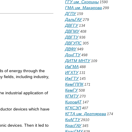
ГГУ им. Скорины
1590
ГМА им. Макарова
299
ДГПУ
159
ДальГАУ
279
ДВГГУ
134
ДВГМУ
408
ДВГТУ
936
ДВГУПС
305
ДВФУ
949
ДонГТУ
498
ДИТМ МНТУ
109
ИвГМА
488
nds of energy through the
ИГХТУ
131
 fields, including industry,
ИжГТУ
145
КемГППК
171
КемГУ
508
he industrial application of
КГМТУ
270
КировАТ
147
КГКСЭП
407
onductor devices which have
КГТА им. Дегтярева
174
КнАГТУ
2910
onic devices. Then it led to
КрасГАУ
345
КрасГМУ
629