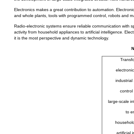
Electronics makes a great contribution to automation. Electroni
and whole plants, tools with programmed control, robots and m
Radio-electronic systems ensure reliable communication with spa
activity from household appliances to artificial intelligence. Ele
it is the most perspective and dynamic technology.
N
Transf
electroni
industrial
control
large-scale in
to e
household
artificial 