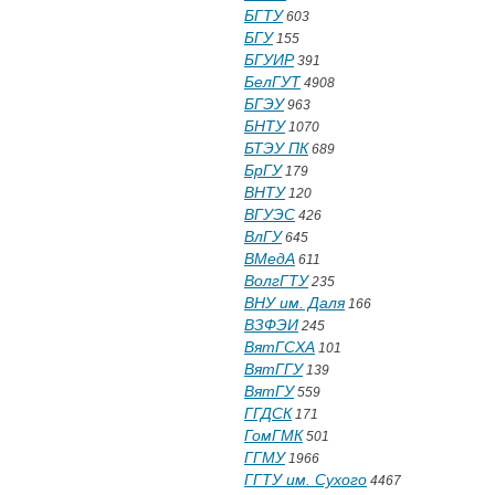
БГТУ
603
БГУ
155
БГУИР
391
БелГУТ
4908
БГЭУ
963
БНТУ
1070
БТЭУ ПК
689
БрГУ
179
ВНТУ
120
ВГУЭС
426
ВлГУ
645
ВМедА
611
ВолгГТУ
235
ВНУ им. Даля
166
ВЗФЭИ
245
ВятГСХА
101
ВятГГУ
139
ВятГУ
559
ГГДСК
171
ГомГМК
501
ГГМУ
1966
ГГТУ им. Сухого
4467