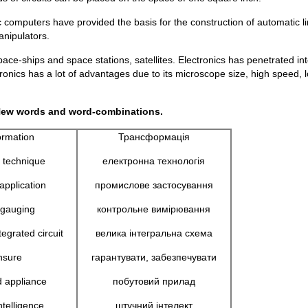
c computers have provided the basis for the construction of automatic l
anipulators.
ce-ships and space stations, satellites. Electronics has penetrated in
ctronics has a lot of advantages due to its microscope size, high speed, l
ew words and word-combinations.
ormation
Трансформація
c technique
електронна технологія
 application
промислове застосування
 gauging
контрольне вимірювання
tegrated circuit
велика інтегральна схема
nsure
гарантувати, забезпечувати
 appliance
побутовий прилад
intelligence
штучний інтелект