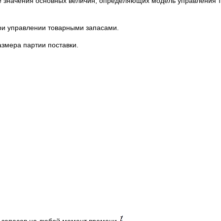
значения основных величин, определяющих модель управления т
ри управлении товарными запасами.
азмера партии поставки.