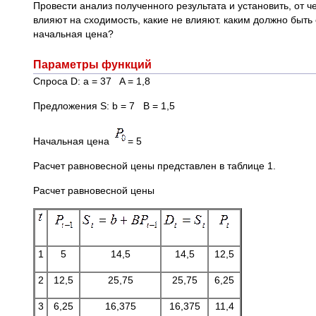
Провести анализ полученного результата и установить, от ч
влияют на сходимость, какие не влияют. каким должно быт
начальная цена?
Параметры функций
Спроса D: a = 37 A = 1,8
Предложения S: b = 7 B = 1,5
Начальная цена
= 5
Расчет равновесной цены представлен в таблице 1.
Расчет равновесной цены
1
5
14,5
14,5
12,5
2
12,5
25,75
25,75
6,25
3
6,25
16,375
16,375
11,4