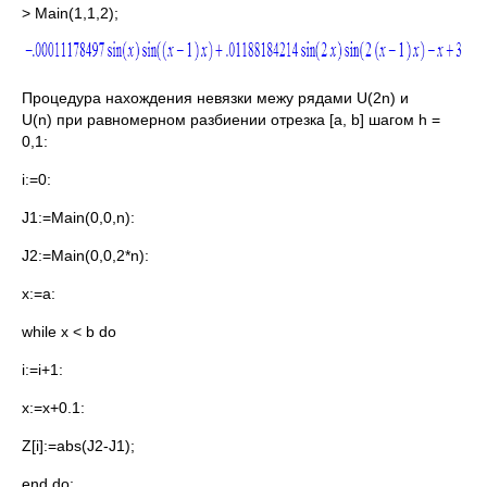
> Main(1,1,2);
Процедура нахождения невязки межу рядами U(2n) и
U(n) при равномерном разбиении отрезка [a, b] шагом h =
0,1:
i:=0:
J1:=Main(0,0,n):
J2:=Main(0,0,2*n):
x:=a:
while x < b do
i:=i+1:
x:=x+0.1:
Z[i]:=abs(J2-J1);
end do: