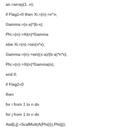
an:=array(1..n);
if Flag1=0 then Xi:=(n)->x^n;
Gamma:=(x-a)*(b-x);
Phi:=(n)->Xi(n)*Gamma
else Xi:=(n)->sin(n*x);
Gamma:=(n)->sin((x-a)/(b-a)*n*x);
Phi:=(n)->Xi(n)*Gamma(n);
end if;
if Flag2=0
then
for i from 1 to n do
for j from 1 to n do
Asd[i,j]:=ScalMult(A(Phi(i)),Phi(j));