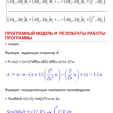
ПРОГРАМНЫЙ МОДУЛЬ И РЕЗУЛЬТАТЫ РАБОТЫ
ПРОГРАММЫ
> restart;
Функция, задающая оператор А:
> A:=(u)->-(x+1)*diff(u,x$2)-diff(u,x)+(x-1)*u;
Функция, определяющая скалярное произведение
> ScalMult:=(U,V)->int(U*V,x=a..b);