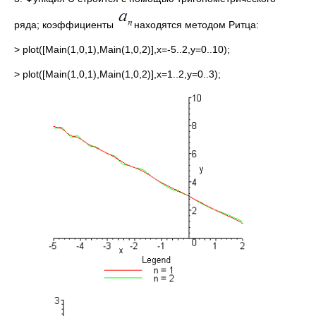
ряда; коэффициенты
находятся методом Ритца:
> plot([Main(1,0,1),Main(1,0,2)],x=-5..2,y=0..10);
> plot([Main(1,0,1),Main(1,0,2)],x=1..2,y=0..3);