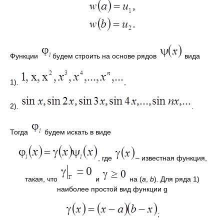
Функции
будем строить на основе рядов
вида
1).
,
2).
.
Тогда
будем искать в виде
, где
– известная функция,
такая, что
и
на (
a
,
b
). Для ряда 1)
наиболее простой вид функции g
;