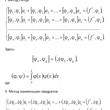
I. Метод Ритца.
Здесь
где
.
II. Метод наименьших квадратов.