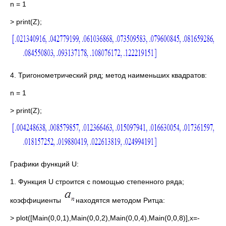
n = 1
> print(Z);
4. Тригонометрический ряд; метод наименьших квадратов:
n = 1
> print(Z);
Графики функций U:
1. Функция U строится с помощью степенного ряда;
коэффициенты
находятся методом Ритца:
> plot([Main(0,0,1),Main(0,0,2),Main(0,0,4),Main(0,0,8)],x=-