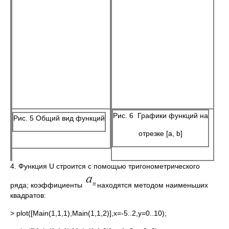
Рис. 6 Графики функций на
Рис. 5 Общий вид функций
отрезке [a, b]
4. Функция U строится с помощью тригонометрического
ряда; коэффициенты
находятся методом наименьших
квадратов:
> plot([Main(1,1,1),Main(1,1,2)],x=-5..2,y=0..10);