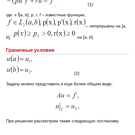
, (1)
где
x
Î[
a
,
b
], p, r,
f
– известные функции,
– непрерывны на [
a
,
b
],
на [
a
,
b
].
Граничные условия
(2)
Задачу можно представить в еще более общем виде:
При решении рассмотрим также следующую постановку