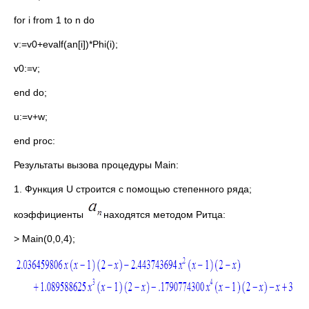
for i from 1 to n do
v:=v0+evalf(an[i])*Phi(i);
v0:=v;
end do;
u:=v+w;
end proc:
Результаты вызова процедуры Main:
1. Функция U строится с помощью степенного ряда;
коэффициенты
находятся методом Ритца:
> Main(0,0,4);