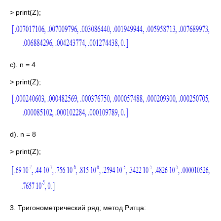
> print(Z);
c). n = 4
> print(Z);
d). n = 8
> print(Z);
3. Тригонометрический ряд; метод Ритца: