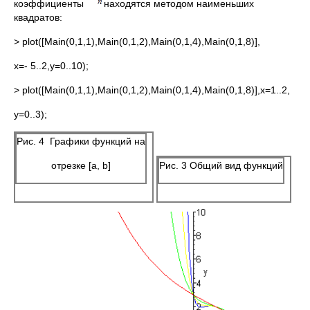
коэффициенты
находятся методом наименьших
квадратов:
> plot([Main(0,1,1),Main(0,1,2),Main(0,1,4),Main(0,1,8)],
x=- 5..2,y=0..10);
> plot([Main(0,1,1),Main(0,1,2),Main(0,1,4),Main(0,1,8)],x=1..2,
y=0..3);
Рис. 4 Графики функций на
отрезке [a, b]
Рис. 3 Общий вид функций