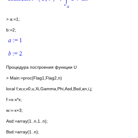
> a:=1;
b:=2;
Процедура построения функции U
> Main:=proc(Flag1,Flag2,n)
local f,w,v,v0,u,Xi,Gamma,Phi,Asd,Bsd,an,i,j;
f:=x-x*x;
w:=-x+3;
Asd:=array(1..n,1..n);
Bsd:=array(1..n);