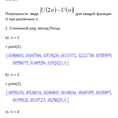
Погрешности вида
для каждой функции
U при различных n:
1. Степенной ряд; метод Ритца:
а). n = 1
> print(Z);
b). n = 2
> print(Z);
c). n = 4