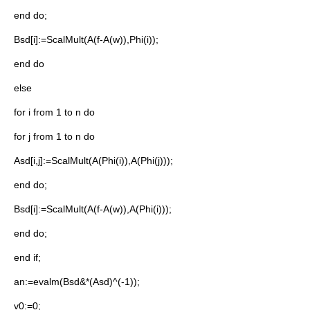
end do;
Bsd[i]:=ScalMult(A(f-A(w)),Phi(i));
end do
else
for i from 1 to n do
for j from 1 to n do
Asd[i,j]:=ScalMult(A(Phi(i)),A(Phi(j)));
end do;
Bsd[i]:=ScalMult(A(f-A(w)),A(Phi(i)));
end do;
end if;
an:=evalm(Bsd&*(Asd)^(-1));
v0:=0;