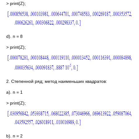
> print(Z);
d). n = 8
> print(Z);
2. Степенной ряд; метод наименьших квадратов:
a). n = 1
> print(Z);
b). n = 2