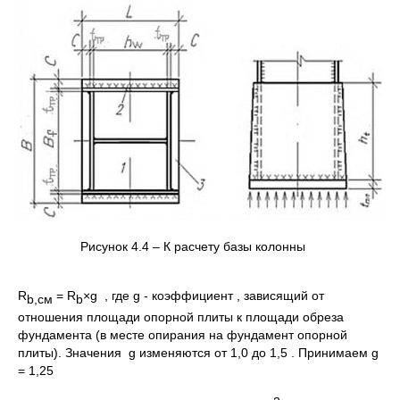
Рисунок 4.4 – К расчету базы колонны
R
= R
×g , где g - коэффициент , зависящий от
b
,см
b
отношения площади опорной плиты к площади обреза
фундамента (в месте опирания на фундамент опорной
плиты). Значения g изменяются от 1,0 до 1,5 . Принимаем g
= 1,25