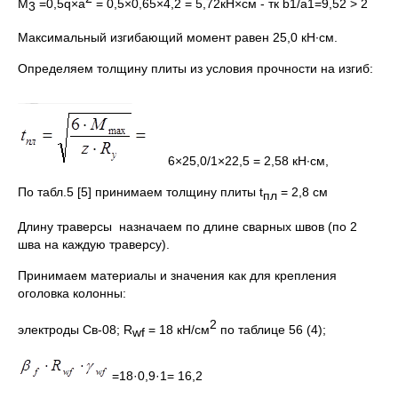
M
=0,5q×а
= 0,5×0,65×4,2 = 5,72кН×см - тк b1/а1=9,52 > 2
3
Максимальный изгибающий момент равен 25,0 кН∙см.
Определяем толщину плиты из условия прочности на изгиб:
6×25,0/1×22,5 = 2,58 кН∙см,
По табл.5 [5] принимаем толщину плиты t
= 2,8 см
пл
Длину траверсы назначаем по длине сварных швов (по 2
шва на каждую траверсу).
Принимаем материалы и значения как для крепления
оголовка колонны:
2
электроды Св-08; R
= 18 кН/см
по таблице 56 (4);
wf
=18·0,9·1= 16,2