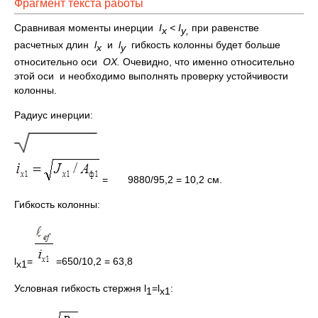
Фрагмент текста работы
Сравнивая моменты инерции
I
<
I
при равенстве
x
y
,
расчетных длин
l
и
l
гибкость колонны будет больше
x
у
относительно оси
ОХ
.
Очевидно, что именно относительно
этой оси и необходимо выполнять проверку устойчивости
колонны.
Радиус инерции:
= 9880/95,2 = 10,2 см.
Гибкость колонны:
l
=
=650/10,2 = 63,8
х1
Условная гибкость стержня l
=l
:
1
х1