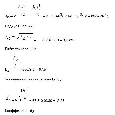
3
3
4
J
=
2·
+
= 2·0,8·40
/12+40·0,7
/12 = 8534 см
;
х2
Радиус инерции:
= 8534/92,0 = 9,6 см.
Гибкость колонны:
l
=
=650/9,6 = 67,5
х2
Условная гибкость стержня l
=l
:
2
х2
=
l
= 67,5·0,0330 = 2,23
2
Коэффициент d
:
2