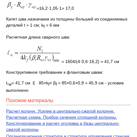
=16,2·1,05·1= 17,0
Катет шва назначаем из толщины большей из соединяемых
деталей t = 1 см; k
= 6 мм
f
Расчетная длина сварного шва:
=
1604/(4·0,6·16,2) = 41,7 см
Конструктивное требование к фланговым швам:
L
= 41,7 см £ 85×k
× β
= 85×0,6×0,9 = 45,9 см - условие
w
f
f
выполнено
Похожие материалы
Расчет колонн. Усилие в центрально-сжатой колонне.
Расчетная схема. Подбор сечения сплошной колонны.
Конструирование и расчет оголовка и базы центрально-
сжатой колонны
Организационная структура и структура управления станции