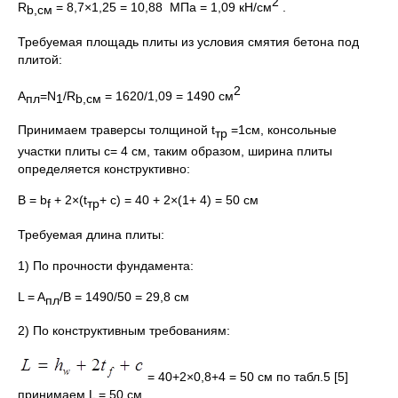
2
R
= 8,7×1,25 = 10,88 МПа = 1,09 кН/см
.
b
,см
Требуемая площадь плиты из условия смятия бетона под
плитой:
2
А
=N
/R
= 1620/1,09 = 1490 см
пл
1
b
,см
Принимаем траверсы толщиной t
=1см, консольные
тр
участки плиты с= 4 см, таким образом, ширина плиты
определяется конструктивно:
В = b
+ 2×(t
+ с) = 40 + 2×(1+ 4) = 50 см
f
тр
Требуемая длина плиты:
1) По прочности фундамента:
L = A
/B = 1490/50 = 29,8 см
пл
2) По конструктивным требованиям:
= 40+2×0,8+4 = 50 см по табл.5 [5]
принимаем L = 50 см