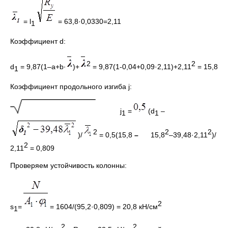
= l
= 63,8·0,0330=2,11
1
Коэффициент d:
2
2
d
= 9,87(1–a+b∙
)+
= 9,87(1-0,04+0,09·2,11)+2,11
= 15,8
1
Коэффициент продольного изгиба j:
j
=
(d
–
1
1
2
2
2
)/
= 0,5(15,8
–
15,8
–39,48·2,11
)/
2
2,11
= 0,809
Проверяем устойчивость колонны:
2
s
=
= 1604/(95,2·0,809) = 20,8 кН/см
1
2
2