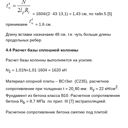
= 1604/(2· 43·13,1) = 1,43 см, по табл.5 [5]
принимаем
= 1,6 см.
Длину вставки назначаем 48 см, т.е. чуть больше длины
продольных ребер.
4.4 Расчет базы сплошной колонны
Расчет базы колонны выполняется на усилие:
N
= 1,01N=1,01·1604 = 1620 кН
1
Материал опорной плиты – ВСт3кп (С235), расчетное
2
сопротивление при толщинах t = 20¸80 мм: R
= 22 кН/см
.
y
Фундамент из бетона класса В10. Расчетное сопротивление
бетона R
= 8,7 МПа по прил. III [7] экстраполяцией.
b
Расчетное сопротивление бетона смятию под плитой: