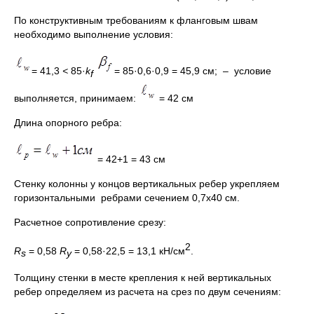
По конструктивным требованиям к фланговым швам
необходимо выполнение условия:
= 41,3
<
85·
k
= 85·0,6·0,9 = 45,9 см; – условие
f
выполняется, принимаем:
= 42 см
Длина опорного ребра:
= 42+1 = 43 см
Стенку колонны у концов вертикальных ребер укрепляем
горизонтальными ребрами сечением 0,7х40 см.
Расчетное сопротивление срезу:
2
R
= 0,58
R
= 0,58·22,5 = 13,1 кН/см
.
s
y
Толщину стенки в месте крепления к ней вертикальных
ребер определяем из расчета на срез по двум сечениям: