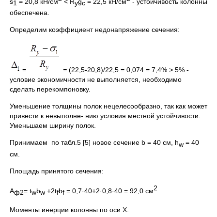
s
= 20,8 кН/см
< R
g
= 22,5 кН/см
- устойчивость колонны
1
y
c
обеспечена.
Определим коэффициент недонапряжение сечения:
=
=
(22,5-20,8)/22,5 = 0,074 = 7,4%
>
5% -
условие экономичности не выполняется, необходимо
сделать перекомпоновку.
Уменьшение толщины полок нецелесообразно, так как может
привести к невыполне- нию условия местной устойчивости.
Уменьшаем ширину полок.
Принимаем по табл.5 [5] новое сечение b = 40 см, h
= 40
w
cм.
Площадь принятого сечения:
2
А
= t
b
+2t
b
= 0,7·40+2·0,8·40 = 92,0 см
ф2
w
w
f
f
Моменты инерции колонны по оси Х: