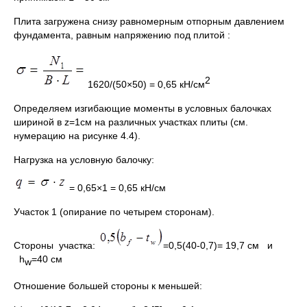
Плита загружена снизу равномерным отпорным давлением
фундамента, равным напряжению под плитой :
2
1620/(50×50) = 0,65 кН/см
Определяем изгибающие моменты в условных балочках
шириной в z=1см на различных участках плиты (см.
нумерацию на рисунке 4.4).
Нагрузка на условную балочку:
= 0,65×1 = 0,65 кН/см
Участок 1 (опирание по четырем сторонам).
Стороны участка:
=0,5(40-0,7)= 19,7 см и
h
=40 см
w
Отношение большей стороны к меньшей: