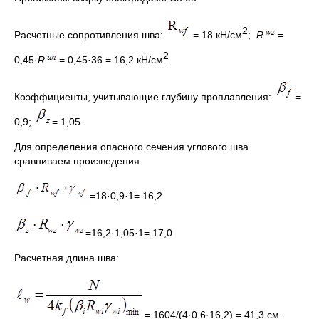
2
Расчетные сопротивления шва:
= 18 кН/см
;
R
=
2
0,45·
R
= 0,45·36 = 16,2 кН/см
.
Коэффициенты, учитывающие глубину проплавления:
=
0,9;
= 1,05.
Для определения опасного сечения углового шва
сравниваем произведения:
=18·0,9·1= 16,2
=16,2·1,05·1= 17,0
Расчетная длина шва:
=
1604/(4·0,6·16,2) = 41,3 см.