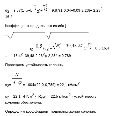
2
d
= 9,87(1–a+b∙
)+
= 9,87(1-0,04+0,09·2,23)+ 2,23
=
2
2
16,4
Коэффициент продольного изгиба j:
j
=
(d
–
)/
= 0,5(16,4
2
2
2
2
2
–
16,4
–39,48·2,23
)/ 2,23
= 0,789
Проверяем устойчивость колонны:
2
s
=
= 1604/(92,0·0,789) = 22,1 кН/см
2
2
2
s
= 22,1 кН/см
< R
g
= 22,5 кН/см
- устойчивость
2
y
c
колонны обеспечена.
Определим коэффициент недонапряжение сечения: