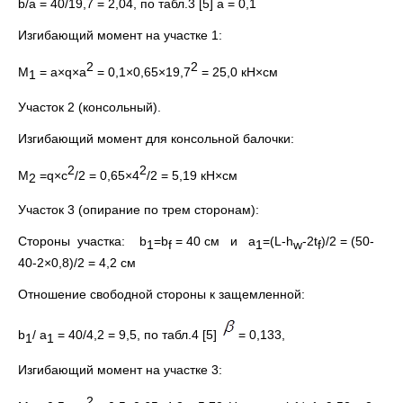
b/а = 40/19,7 = 2,04, по табл.3 [5] a = 0,1
Изгибающий момент на участке 1:
2
2
M
= a×q×a
= 0,1×0,65×19,7
= 25,0 кН×см
1
Участок 2 (консольный).
Изгибающий момент для консольной балочки:
2
2
М
=q×с
/2 = 0,65×4
/2 = 5,19 кН×см
2
Участок 3 (опирание по трем сторонам):
Стороны участка: b
=b
= 40 см и а
=(L-h
-2t
)/2 = (50-
1
f
1
w
f
40-2×0,8)/2 = 4,2 см
Отношение свободной стороны к защемленной:
b
/ а
= 40/4,2 = 9,5, по табл.4 [5]
= 0,133,
1
1
Изгибающий момент на участке 3:
2