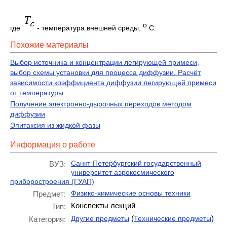
о
где
- температура внешней среды,
С.
Похожие материалы
Выбор источника и концентрации легирующей примеси,
выбор схемы установки для процесса диффузии. Расчёт
зависимости коэффициента диффузии легирующей примеси
от температуры
Получение электронно-дырочных переходов методом
диффузии
Эпитаксия из жидкой фазы
Информация о работе
Санкт-Петербургский государственный
ВУЗ:
университет аэрокосмического
приборостроения (ГУАП)
Физико-химические основы техники
Предмет:
Конспекты лекций
Тип:
(
)
Другие предметы
Технические предметы
Категория: