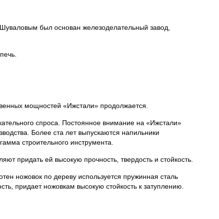
ом Шуваловым был основан железоделательный завод,
печь.
твенных мощностей «Ижстали» продолжается.
кательного спроса. Постоянное внимание на «Ижстали»
зводства. Более ста лет выпускаются напильники
гамма строительного инструмента.
ют придать ей высокую прочность, твердость и стойкость.
лотен ножовок по дереву используется пружинная сталь
сть, придает ножовкам высокую стойкость к затуплению.