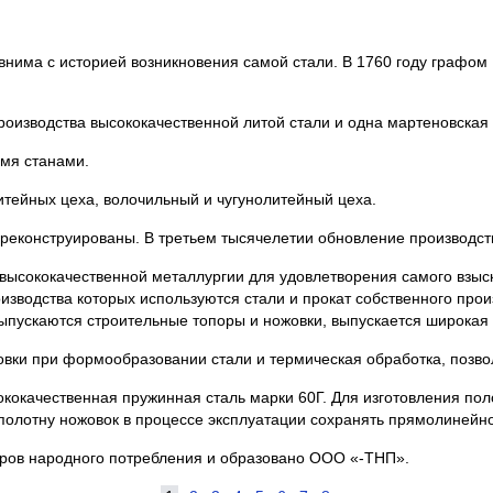
сравнима с историей возникновения самой стали. В 1760 году граф
производства высококачественной литой стали и одна мартеновская 
емя станами.
итейных цеха, волочильный и чугунолитейный цеха.
 реконструированы. В третьем тысячелетии обновление производс
высококачественной металлургии для удовлетворения самого взыс
изводства которых используются стали и прокат собственного прои
ыпускаются строительные топоры и ножовки, выпускается широкая 
вки при формообразовании стали и термическая обработка, позволя
ококачественная пружинная сталь марки 60Г. Для изготовления по
полотну ножовок в процессе эксплуатации сохранять прямолинейно
варов народного потребления и образовано ООО «-ТНП».