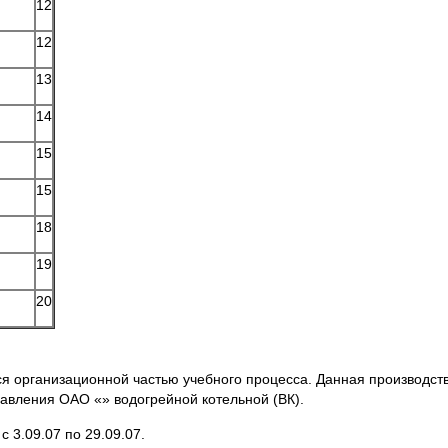
12
12
13
14
15
15
18
19
20
ся организационной частью учебного процесса. Данная производст
авления ОАО «» водогрейной котельной (ВК).
 3.09.07 по 29.09.07.