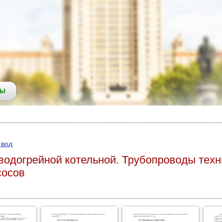
СЫ
 вод
водогрейной котельной. Трубопроводы техн
сосов