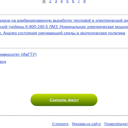
1
2
3
4
5
6
7
8
Задачи на комбинированную выработку тепловой и электрической э
нной турбины К-800-240-5 ЛМЗ. Номинальная электрическая мощно
 Анализ состояния окружающей среды и экологическая политика
ниверситет (ИжГТУ)
вод
Скачать файл
О проекте
Реклама на сайте
Правооблада