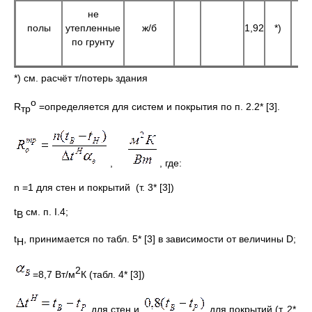
не
полы
утепленные
ж/б
1,92
*)
по грунту
*) см. расчёт т/потерь здания
о
R
=определяется для систем и покрытия по п. 2.2* [3].
тр
,
, где:
n =1 для стен и покрытий (т. 3* [3])
t
см. п. I.4;
В
t
, принимается по табл. 5* [3] в зависимости от величины D;
Н
2
=8,7 Вт/м
К (табл. 4* [3])
для стен и
для покрытий (т. 2*