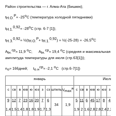
Район строительства — г. Алма-Ата (Бишкек);
Р
о
t
= -25
С (температура холодной пятидневки)
Н.О.
0,92
о
t
= -28
С (стр. 6-7 [1]);
Н.1.
0,92
Р
0,92
о
t
= ½(t
+ t
) = ½(-25-28) = -26,5
С
Н.З.
Н.О.
Н.1.
ср
о
ср
о
А
= 11,9
С; А
= 19,4
С (средняя и максимальная
t
н.
t
н.
амплитуда температуры для июля (стр.63[1]));
ср
о
n
= 166дней; t
= -2,1
С (стр.6-7[1])
о
о.н
январь
Июль
я
с
св
в
юв
ю
юз
з
сз
штиль
с
св
в
юв
ю
юз
з
с
V
max
9
12
7
23
16
20
7
6
5
11
6
45
17
8
4
34
1,9
1,4
1,5
1,4
1,8
1,8
1,9
1,7
1,3
1,9
2
1,6
2,8
2,8
2,4
2,2
1