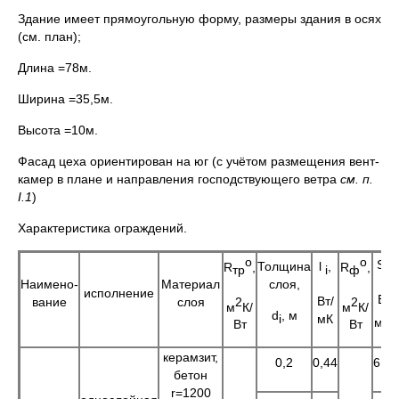
Здание имеет прямоугольную форму, размеры здания в осях
(см. план);
Длина =78м.
Ширина =35,5м.
Высота =10м.
Фасад цеха ориентирован на юг (с учётом размещения вент-
камер в плане и направления господствующего ветра
см. п.
I
.1
)
Характеристика ограждений.
о
о
S
,
Толщина
l
,
R
,
R
,
i
i
тр
ф
Наимено-
Материал
слоя,
исполнение
Вт/
Вт/
2
2
вание
слоя
м
К/
м
К/
d
, м
2
i
мК
м
К
Вт
Вт
керамзит,
0,2
0,44
6,36
бетон
r=1200