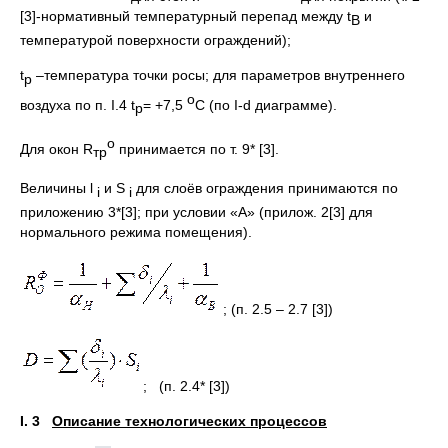
[3]-нормативный температурный перепад между t
и
В
температурой поверхности ограждений);
t
–температура точки росы; для параметров внутреннего
р
о
воздуха по п. I.4 t
= +7,5
С (по I-d диаграмме).
р
о
Для окон R
принимается по т. 9* [3].
тр
Величины l
и S
для слоёв ограждения принимаются по
i
i
приложению 3*[3]; при условии «А» (прилож. 2[3] для
нормального режима помещения).
; (п. 2.5 – 2.7 [3])
; (п. 2.4* [3])
I
. 3
Описание технологических процессов