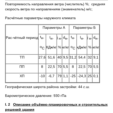
Повторяемость направления ветра (числитель) %; средняя
скорость ветра по направлениям (знаменатель) м/с;
Расчётные параметры наружного климата
Параметры А
Параметры Б
t
,
t
,
I
,
j
,
d
,
I
,
j
,
d
,
Рас-чётный период
н
н
н
н
н
н
н
н
о
о
КДж/кг
%
кг/кг
кДж/кг
%
кг/кг
C
C
ТП
27,6
51,6
40
9,5
31,2
54,4
32
9,1
ПП
8
22,5
70
5,5
8
22,5
70
5,5
ХП
-10
-6,7
79
1,1
-25
-24,3
25
0,1
Географическая широта района застройки: 44
с.ш.
Барометрическое давление: 930 гПа
I
. 2
Описание объёмно-планировочных и строительных
решений здания