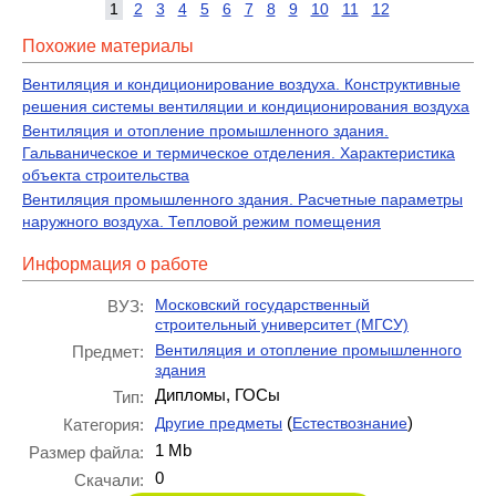
1
2
3
4
5
6
7
8
9
10
11
12
Похожие материалы
Вентиляция и кондиционирование воздуха. Конструктивные
решения системы вентиляции и кондиционирования воздуха
Вентиляция и отопление промышленного здания.
Гальваническое и термическое отделения. Характеристика
объекта строительства
Вентиляция промышленного здания. Расчетные параметры
наружного воздуха. Тепловой режим помещения
Информация о работе
Московский государственный
ВУЗ:
строительный университет (МГСУ)
Вентиляция и отопление промышленного
Предмет:
здания
Дипломы, ГОСы
Тип:
(
)
Другие предметы
Естествознание
Категория:
1 Mb
Размер файла:
0
Скачали: