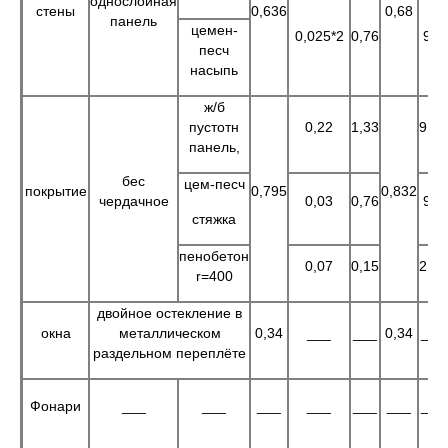
однослойная
стены
0,636
0,68
панель
цемен-
0,025*2
0,76
9,6
песч
насыпь
ж/б
пустотн
0,22
1,33
9,72
панель,
бес
цем-песч
покрытие
0,795
0,832
чердачное
0,03
0,76
9,6
стяжка
пенобетон
0,07
0,15
2,42
r=400
двойное остекление в
окна
металлическом
0,34
___
___
0,34
___
раздельном переплёте
Фонари
___
___
___
___
___
___
___