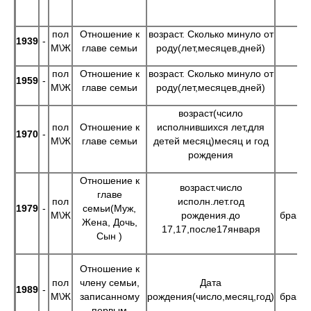
пол
Отношение к
возраст. Сколько минуло от
1939
-
М\Ж
главе семьи
роду(лет,месяцев,дней)
пол
Отношение к
возраст. Сколько минуло от
1959
-
М\Ж
главе семьи
роду(лет,месяцев,дней)
возраст(чсило
пол
Отношение к
исполнившихся лет,для
1970
-
М\Ж
главе семьи
детей месяц)месяц и год
рождения
Отношение к
возраст.число
главе
пол
исполн.лет.год
1979
-
семьи(Муж,
М\Ж
рождения.до
браке(
Жена, Дочь,
17,17,после17января
Сын )
Отношение к
пол
члену семьи,
Дата
1989
-
М\Ж
записанному
рождения(число,месяц,год)
браке(
первым