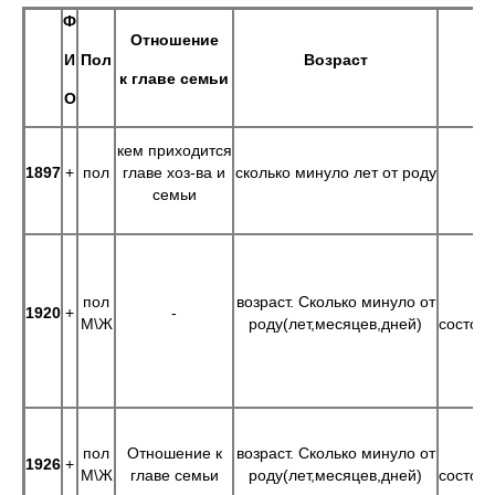
Ф
Отношение
И
Пол
Возраст
к главе семьи
О
кем приходится
1897
+
пол
главе хоз-ва и
сколько минуло лет от роду
семьи
пол
возраст. Сколько минуло от
1920
+
-
М\Ж
роду(лет,месяцев,дней)
состоян
пол
Отношение к
возраст. Сколько минуло от
1926
+
М\Ж
главе семьи
роду(лет,месяцев,дней)
состоян