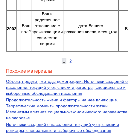
Ваши
родственное
Ваш
отношение с
дата Вашего
2002
-
Ваше
пол?
проживающими
рождения.число,месяц,год
совместно
лицами
1
2
Похожие материалы
Объект, предмет, методы демографии. Источники сведений о
населении: текущий учет, списки и регистры, специальные и
выборочные обследования населения
Продолжительность жизни и факторы на нее влияющие.
Теоретические моменты продолжительности жизни.
Механизмы влияния социально-экономического неравенства
на здоровье
Источники сведений о населении: текущий учет, списки и
регистры, специальные и выборочные обследования