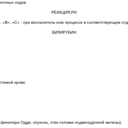
еночных ходов.
РЕАКЦИЯ,РН
, «В», «С» - при воспалитель-ном процессе в соответствующем от
БИЛИРУБИН
стимой крови;
сфинктера Одди; опухоль, отек головки поджелудочной железы);