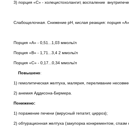
3) порция «С» - холецистохолангит, воспаление внутрипеч
Слабощелочная. Снижение рН, кислая реакция: порция «А»
Порция «А» - 0,51...1,03 ммоль/л
Порция «В» - 1,71...3,4 2 ммоль/л
Порция «С» - 0,17...0,34 ммоль/л
Повышено
:
1) гемолитическая желтуха, малярия, переливание несовме
2) анемия Аддисона-Бирмера.
Понижено:
1) поражение печени (вирусный гепатит, цирроз);
2) обтурационная желтуха (закупорка конкрементом, спазм 