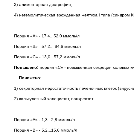
3) алиментарная дистрофия;
4) негемолитическая врожденная желтуха I типа (синдром 
Порция «А» - 17,4...52,0 ммоль/л
Порция «В» - 57,2... 84,6 ммоль/л
Порция «С» - 13,0...57,2 ммоль/л
Повышено:
порция «С» - повышенная секреция холевых ки
Понижено:
1) секреторная недостаточность печеночных клеток (вирусны
2) калькулезный холецистит, панкреатит.
Порция «А» - 1,3...2,8 ммоль/л
Порция «В» - 5,2...15,6 ммоль/л