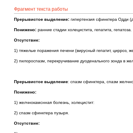
Фрагмент текста работы
Прерывистое выделение:
гипертензия сфинктера Одди (д
Понижено:
ранние стадии холецистита, гепатита, гепатоза.
Отсутствие:
1) тяжелые поражения печени (вирусный гепатит, цирроз, ж
2) пилороспазм, перекручивание дуоденального зонда в же
Прерывистое выделение
: спазм сфинктера, спазм желчно
Понижено:
1) желчнокамснная болезнь, холецистит:
2) спазм сфинктера пузыря.
Отсутствие: