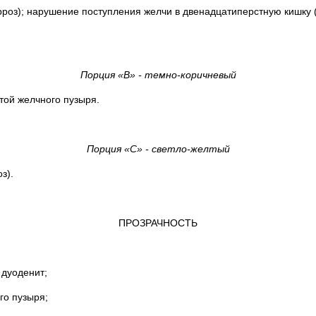
рроз); нарушение поступления желчи в двенадцатиперстную кишку 
Порция «В» - темно-коричневый
той желчного пузыря.
Порция «С» - светло-желтый
з).
ПРОЗРАЧНОСТЬ
 дуоденит;
го пузыря;