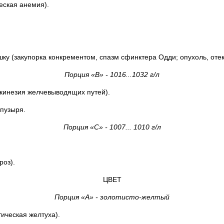
ическая анемия).
ку (закупорка конкрементом, спазм сфинктера Одди; опухоль, оте
Порция «В» - 1016...1032 г/л
скинезия желчевыводящих путей).
пузыря.
Порция «С» - 1007... 1010 г/л
роз).
ЦВЕТ
Порция «А» - золотисто-желтый
ическая желтуха).