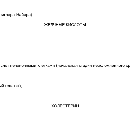
Криглера-Найяра).
ЖЕЛЧНЫЕ КИСЛОТЫ
слот печеночными клетками (начальная стадия неосложненного хро
й гепатит);
ХОЛЕСТЕРИН