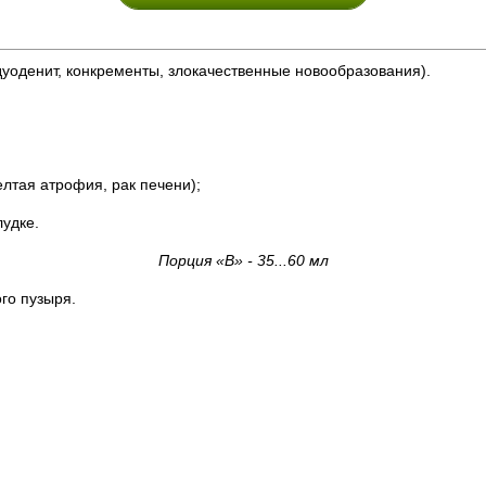
уоденит, конкременты, злокачественные новообразования).
елтая атрофия, рак печени);
лудке.
Порция «В» - 35...60 мл
го пузыря.