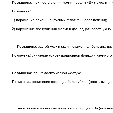
Повышена:
при поступлении желчи порции «В» (гемолит
Понижена:
1) поражение печени (вирусный гепатит, цирроз печени);
2) нарушение поступления желчи в двенадцатиперстную киш
Повышена
: застой желчи (желчнокаменная болезнь, ди
Понижена:
снижение концентрационной функции желчного 
Повышена:
при гемолитической желтухе.
Понижена:
понижение секреции билирубина (гепатиты, цир
Темно-желтый
- поступление желчи порции «В» (гемолит