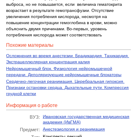
выброса, но не повышается, если величина гематокрита
возрастает в результате гемотрансфузии. Отсутствие
увеличения потребления кислорода, несмотря на
повышение концентрации гемоглобина в крови, можно
объяснить двумя причинами. Во-первых, уровень
потребления кислорода может соответствовать
Похожие материалы
Осложнения во время анестезии. Брадикардия. Тахикардия.
Экстрацеллюлярная концентрация калия
Нейромышечный блок. Физиология нейромышечной
передачи. Деполяризующие нейромышечные блокаторы
Сердечно-легочная реанимация. Церебральная гипоксия.
Признаки остановки сердца. Дыхательные пути. Компрессия
грудной клетки
Информация о работе
Ивановская государственная медицинская
ВУЗ:
академия (ИвГМА)
Анестезиология и реанимация
Предмет:
Конспекты лекций