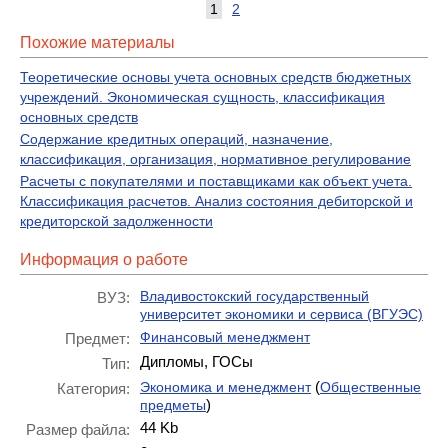
1
2
Похожие материалы
Теоретические основы учета основных средств бюджетных
учреждений. Экономическая сущность, классификация
основных средств
Содержание кредитных операций, назначение,
классификация, организация, нормативное регулирование
Расчеты с покупателями и поставщиками как объект учета.
Классификация расчетов. Анализ состояния дебиторской и
кредиторской задолженности
Информация о работе
Владивостокский государственный
ВУЗ:
университет экономики и сервиса (ВГУЭС)
Финансовый менеджмент
Предмет:
Дипломы, ГОСы
Тип:
(
Экономика и менеджмент
Общественные
Категория:
)
предметы
44 Kb
Размер файла: