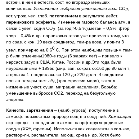
встреч. в ней в естеств. сост, но вгораздо меньших
количествах.
Увеличение выбросов углекислого газа СО
,
2
кот. угрож. чел. глоб.
потеплением
в результате дейст.
парникового эффекта
. Изменение газового баланса атм. в
связи с увел. сод-я СО
(за
год >0,5 %),метан – 0,9%, фтор,
2
хлор – 0,4% и др. парниковых газов уже привело к тому, что
по срав. с кон. 19 века среднегод. тем-ра возд. у пов-ти З
0
увел. примерно на 0,6
С. При этом наиб-шим повыш-м тем-
р были отмечены1980-е годы (6 жарких лет) – привело к
нарсаст. засух в США, Китае, России и др.Эти года были
неурожайными + 1995г. (мир. зап. сократ. со160 до 90 млн т,
а цена за 1 т поднялась со 120 до 220 долл. В следствии
повыш. тем-ры тает лёд (трансгрессии моря), затопл.
низменные участ. суши, миграции населения. Борьба:
уменьшение выбросов СО2, переход на безугольную
энергию.
Качеств. заргязнения
– (наиб. угроза) поступление в
атмосф. неизвестных природе вещ-в и соед-ний.
Химизация
окр. среды – попадание в атмос. хлорфторуглеродистые
соед-я (ХФУ, фреоны). Использ-ся как хладагенты в хол-ках,
раствор-ли, распылители, моющ. ср-ва и др. Хотя было