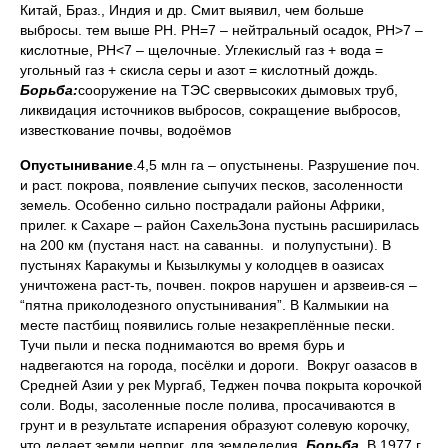
Китай, Браз., Индия и др. Смит выявил, чем больше
выбросы. тем выше РН. РН=7 – нейтральный осадок, РН>7 –
кислотные, РН<7 – щелочные. Углекислый газ + вода =
угольный газ + скисла серы и азот = кислотный дождь.
Борьба:
сооружение на ТЭС свервысоких дымовых труб,
ликвидация источников выбросов, сокращение выбросов,
известкование почвы, водоёмов
Опустынивание
.4,5 млн га – опустынены. Разрушение поч.
и раст. покрова, появление сыпучих песков, засоленности
земель. Особенно сильно пострадали районы Африки,
прилег. к Сахаре – район СахельЗона пустынь расширилась
на 200 км (пустаня наст. на саванны. и полупустыни). В
пустынях Каракумы и Кызылкумы у колодцев в оазисах
уничтожена раст-ть, почвен. покров нарушен и арзвеив-ся –
“пятна приколодезного опустынивания”. В Калмыкии на
месте пастбищ появились голые незакреплённые пески.
Тучи пыли и песка поднимаются во время бурь и
надвегаются на города, посёлки и дороги. Вокруг оазасов в
Средней Азии у рек Мургаб, Теджен почва покрыта корочкой
соли. Воды, засоленные после полива, просачиваются в
грунт и в результате испарения образуют солевую корочку,
что делает земли неприг. для земледелия.
Борьба.
В 1977 г.