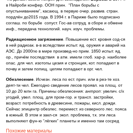
в Найроби конфер. ООН прин. “План борьбы с
опустыниванием”, касающ. в первую очер. развив. стран.
пордлён до2015 года. В 1994 г. в Париже было подписано
соглаш. по борьбе сопуст. Гос-ав сотруд. в сборе и обмене
инф., передача технологий. науч. изуч. проблемы.
Радиационное загрязнение
. Повышение ест. кровня сод-ся
в ней радиоак. в-в вследствии испыт. яд. оружия и аварий на
АЭС. До 2000гю в мире произвед-но прим. 1850 испыт. яд.
ор., причём последствия в атм. имели глоб. хар-р. наиболее
опас. для чел. изотопы цезия и стронция, кот. попадают в
почву и затем попищ. цепям попадают в орг. чел.
Обезлесение
. Исчезн. леса по ест. прич. или в рез-те хоз.
деят-ти чел. Ежегодно сведение лесов проявл. на площ. от
10 до 20 млн га. Причины обезлесения:
антроп
: увелич. с/х
угодий, увел. площ. для пром-гор. и трансп. застройки,
возраст. потребность в древесине, пожары, кисл. дожди.
Сейчас эпицентр обезлес. перемест. из северного лес. пояса
в южный. В этом и закл-ся экол. проблема, т.к. эти леса
выполняют фун-ю “лёгких” планеты и именно там сосред
Похожие материалы