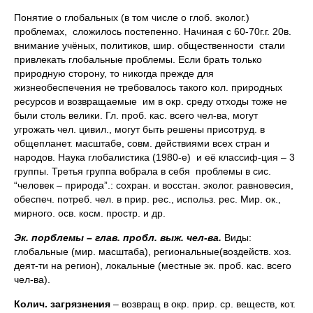
Понятие о глобальных (в том числе о глоб. эколог.)
проблемах, сложилось постепенно. Начиная с 60-70г.г. 20в.
внимание учёных, политиков, шир. общественности стали
привлекать глобальные проблемы. Если брать только
природную сторону, то никогда прежде для
жизнеобеспечения не требовалось такого кол. природных
ресурсов и возвращаемые им в окр. среду отходы тоже не
были столь велики. Гл. проб. кас. всего чел-ва, могут
угрожать чел. цивил., могут быть решены присотруд. в
общепланет. масштабе, совм. действиями всех стран и
народов. Наука глобалистика (1980-е) и её классиф-ция – 3
группы. Третья группа вобрала в себя проблемы в сис.
“человек – природа”.: сохран. и восстан. эколог. равновесия,
обеспеч. потреб. чел. в прир. рес., использ. рес. Мир. ок.,
мирного. осв. косм. простр. и др.
Эк. порблемы – глав. пробл. выж. чел-ва.
Виды:
глобальные (мир. масштаба), региональные(воздейств. хоз.
деят-ти на регион), локальные (местные эк. проб. кас. всего
чел-ва).
Колич. загрязнения
– возвращ в окр. прир. ср. веществ, кот.