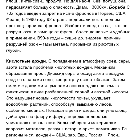
площ., интенсивн., прод-ти. Но для нас-я Сев. полуш. она
пердсавляет большую опасность. Диам.= 3000км.
Борьба
.С
70х годов введён запрет на исп-е фрионов в Норвег., США,
Франц. В 1990 году 92 страны подписали док. о полном
прекращ. прои-ва фреона. Изобрет. и внедр. в-ва, кот. не
разруш. озон и замещают фреон. более дешовые и удобные
в применении. В90-е годы – сущ-е др. эндоген. причины,
разруш-ей озон – газы метана. прорыв-ся из рифтовых
глубин.
Кислотные дожди
. С попаданием в атмосферу соед. серы,
азота встала проблема кислотных дождей. Механизм
образования прост: Диоксид серы и оксид азота в воздухе
соед-ся с парами воды, концентр. у основ. облаков. Затем
вместе с дождями и туманами они выпадают на землю
фактически в виде разбавленной серной и азотной кислоты.
Это нарушает нормы кислотности почвы, ухудшает
водообмен растений, способсвуя выыханию лесов.
особенно хвойных. Попадая в реки и озёра, они угнетающ.
действуют на флору и фауну, нередко полностью
уничтожают жизнь в них. Большой вред и материалам:
коррозия металлов, разруш. истор. и архет. памятников. Гл.
регионы кисл. дождей – США, зар. Евр., Россия + Япон.,