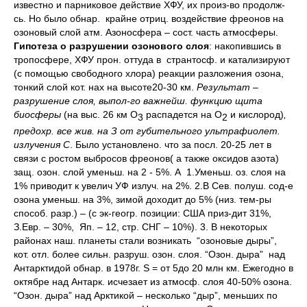
известно и парниковое действие ХФУ, их произ-во продолж-
сь. Но было обнар. крайне отриц. воздействие фреонов на
озоновый слой атм. Азоносфера – сост. часть атмосферы.
Гипотеза о разрушении озонового слоя
: накопившись в
тропосфере, ХФУ прон. оттуда в странтосф. и катализируют
(с помощью свободного хлора) реакции разложения озона,
тонкий слой кот. нах на высоте20-30 км.
Результат –
разрушение слоя, выпол-го важнейш. функцию щита
биосферы
(на выс. 26 км О
распадется на О
и кислород)
,
3
2
предохр. все жив. на З от губительного ультрафиолет.
излучения С
. Было установлено. что за посл. 20-25 лет в
связи с ростом выбросов фреонов( а также оксидов азота)
защ. озон. слой уменьш. на 2 - 5%. А 1.Уменьш. оз. слоя на
1% приводит к увелич УФ излуч. на 2%. 2.В Сев. полуш. сод-е
озона уменьш. на 3%, зимой доходит до 5% (низ. тем-ры
способ. разр.) – (с эк-геогр. позиции: США приз-дит 31%,
З.Евр. – 30%, Яп. – 12, стр. СНГ – 10%). 3. В некоторых
районах наш. планеты стали возникать “озоновые дыры”,
кот. отл. более сильн. разруш. озон. слоя. “Озон. дыра” над
Антарктидой обнар. в 1978г. S = от 5до 20 млн км. Ежегодно в
октябре над Антарк. исчезает из атмосф. слоя 40-50% озона.
“Озон. дыра” над Арктикой – несколько “дыр”, меньших по