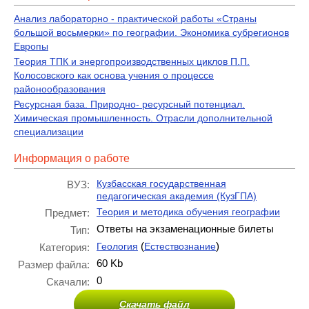
Анализ лабораторно - практической работы «Страны
большой восьмерки» по географии. Экономика субрегионов
Европы
Теория ТПК и энергопроизводственных циклов П.П.
Колосовского как основа учения о процессе
районообразования
Ресурсная база. Природно- ресурсный потенциал.
Химическая промышленность. Отрасли дополнительной
специализации
Информация о работе
Кузбасская государственная
ВУЗ:
педагогическая академия (КузГПА)
Теория и методика обучения географии
Предмет:
Ответы на экзаменационные билеты
Тип:
(
)
Геология
Естествознание
Категория:
60 Kb
Размер файла:
0
Скачали:
Скачать файл