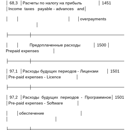
│ 68,3 │Расчеты по налогу на прибыль │ 1451
│Income taxes payable - advances and│
│ │ │ │overpayments
│
├───────┼─────────────────────────────────
│ │ Предоплаченные расходы │ 1500 │
Prepaid expenses │
├───────┼─────────────────────────────────
│ 97,1 │Расходы будущих периодов - Лицензии │ 1501
│Pre-paid expenses - Licence │
├───────┼─────────────────────────────────
│ 97,2 │Расходы будущих периодов - Программное│ 1501
│Pre-paid expenses - Software │
│ │обеспечение │
│ │
├───────┼─────────────────────────────────