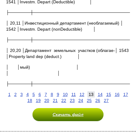
1541 │Investm. Depart (Deductible) │
├───────┼─────────────────────────────────
│ 20,11 │Инвестиционный департамент (необлагаемый) │
1542 │Investm. Depart (nonDeductible) │
├───────┼─────────────────────────────────
│ 20,20 │Департамент земельных участков (облагае-│ 1543
│Property land dep (deduct.) │
│ │мый) │
│ │
├───────┼─────────────────────────────────
1
2
3
4
5
6
7
8
9
10
11
12
13
14
15
16
17
18
19
20
21
22
23
24
25
26
27
Скачать файл