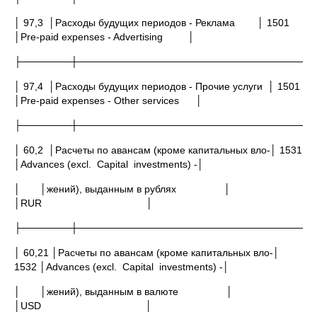
│ 97,3 │Расходы будущих периодов - Реклама │ 1501
│Pre-paid expenses - Advertising │
├───────┼─────────────────────────────────
│ 97,4 │Расходы будущих периодов - Прочие услуги │ 1501
│Pre-paid expenses - Other services │
├───────┼─────────────────────────────────
│ 60,2 │Расчеты по авансам (кроме капитальных вло-│ 1531
│Advances (excl. Capital investments) -│
│ │жений), выданным в рублях │
│RUR │
├───────┼─────────────────────────────────
│ 60,21 │Расчеты по авансам (кроме капитальных вло-│
1532 │Advances (excl. Capital investments) -│
│ │жений), выданным в валюте │
│USD │