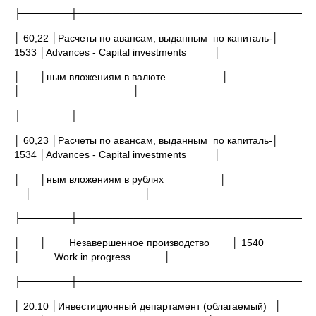
├───────┼─────────────────────────────────
│ 60,22 │Расчеты по авансам, выданным по капиталь-│
1533 │Advances - Capital investments │
│ │ным вложениям в валюте │
│ │
├───────┼─────────────────────────────────
│ 60,23 │Расчеты по авансам, выданным по капиталь-│
1534 │Advances - Capital investments │
│ │ным вложениям в рублях │
│ │
├───────┼─────────────────────────────────
│ │ Незавершенное производство │ 1540
│ Work in progress │
├───────┼─────────────────────────────────
│ 20.10 │Инвестиционный департамент (облагаемый) │