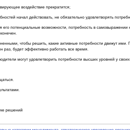
тивирующее воздействие прекратится;
бностей начал действовать, не обязательно удовлетворять потребн
ся его потенциальные возможности, потребность в самовыражении 
конечен.
енными, чтобы решить, какие активные потребности движут ими. П
ин раз, будет эффективно работать все время.
дители могут удовлетворить потребности высших уровней у своих
щаться.
ультатами.
тке решений
овные категории менеджмента, стратегическое управление организ