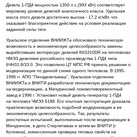
Дизель 1-ПД4 мощностью 1350 л.с.(993 кВт) соответствует
мировому уровню дизелей аналогичного класса. Удельная
масса этого дизеля достаточно высока - 17,2 кг/кВт, что
оказывает благоприятное действие на условия реализации
заданной силы тяги.
Уральское отделение ВНИИЖТа обосновало техническую
возможность и экономическую целесообразность замены
выработавших моторесурс дизелей K6S310DR на тепловозах
ЧМЭ3 дизелями российского производства 1-ПД4 типа
6ЧН31.8/33.0. Это позволило ЦТ МПС РФ принять решение о
модернизации по данной схеме одного тепловоза. В 1995-
1996 гг. АПО “Пенздизельмаш”, Уральское отделение
ВНИИЖТа и ВНИТИ разработали техническую документацию
на модернизацию, а Мичуринский локомотиворемонтный
завод в 1996 г. Установил новый дизель-генератор 1-ПД4
на тепловоз ЧМЭ3-5188. Его опытная эксплуатация доказала
практическую возможность подобной модернизации и ее
экономическую целесообразность. Так, результаты
реостатных испытаний, выполненные после модернизации в
Мичуринске, в депо Стерлитамак и затем во ВНИТИ (г.
Коломна), комиссионная проверка тяговых свойств на