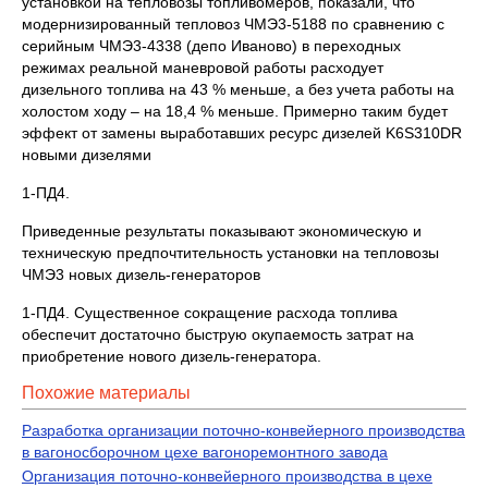
установкой на тепловозы топливомеров, показали, что
модернизированный тепловоз ЧМЭ3-5188 по сравнению с
серийным ЧМЭ3-4338 (депо Иваново) в переходных
режимах реальной маневровой работы расходует
дизельного топлива на 43 % меньше, а без учета работы на
холостом ходу – на 18,4 % меньше. Примерно таким будет
эффект от замены выработавших ресурс дизелей K6S310DR
новыми дизелями
1-ПД4.
Приведенные результаты показывают экономическую и
техническую предпочтительность установки на тепловозы
ЧМЭ3 новых дизель-генераторов
1-ПД4. Существенное сокращение расхода топлива
обеспечит достаточно быструю окупаемость затрат на
приобретение нового дизель-генератора.
Похожие материалы
Разработка организации поточно-конвейерного производства
в вагоносборочном цехе вагоноремонтного завода
Организация поточно-конвейерного производства в цехе