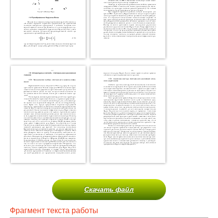
Скачать файл
Фрагмент текста работы