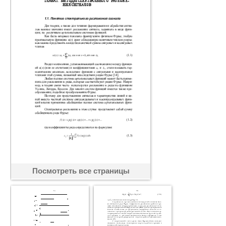
Посмотреть все страницы