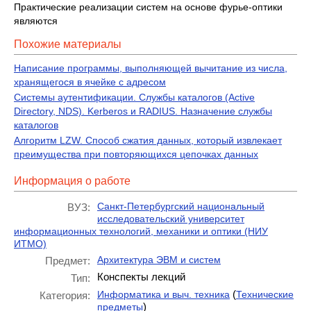
Практические реализации систем на основе фурье-оптики
являются
Похожие материалы
Написание программы, выполняющей вычитание из числа,
хранящегося в ячейке с адресом
Системы аутентификации. Службы каталогов (Active
Directory, NDS). Kerberos и RADIUS. Назначение службы
каталогов
Алгоритм LZW. Способ сжатия данных, который извлекает
преимущества при повторяющихся цепочках данных
Информация о работе
Санкт-Петербургский национальный
ВУЗ:
исследовательский университет
информационных технологий, механики и оптики (НИУ
ИТМО)
Архитектура ЭВМ и систем
Предмет:
Конспекты лекций
Тип:
(
Информатика и выч. техника
Технические
Категория:
)
предметы