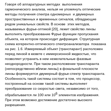
Говоря об аппаратурных методах выполнения
гармонического анализа, нельзя не упомянуть оптические
методы получения спектра одномерных и двумерных
пространственных и временных сигналов, обладающие
рядом уникальных свойств. В основе этих методов,
называемых фурье-оптикой [20], лежит свойство линзы
выполнять преобразование Фурье функции пропускания
объекта, на котором происходит дифракция. Структурная
схема когерентно-оптического спектроанализатора показана
на рис. 1.6. Измеряемый объект (транспарант) расположен
перед линзой в кювете с иммерсионной жидкостью, что
позволяет устранить в нем нежелательные фазовые
неоднородности. При таком расположении транспаранта
(непосредственно вблизи линзы) в фокальной плоскости
линзы формируется двумерный фурье-спектр транспаранта.
Особенность такой системы состоит в том, что процессор,
построенный на основе такой системы выполняет
преобразование со скоростью света, независимо от того,
6
обрабатывается ли 100 или 10
элементов изображения.
При этом возможно достижение достаточно высокого
разрешения.