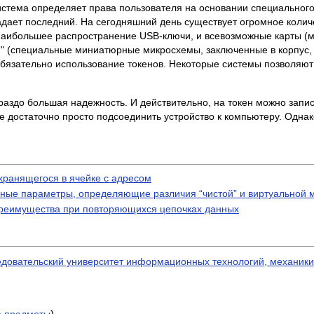
истема определяет права пользователя на основании специальног
дает последний. На сегодняшний день существует огромное колич
наибольшее распространение USB-ключи, и всевозможные карты (м
тки" (специальные миниатюрные микросхемы, заключенные в корпус, 
бязательно использование токенов. Некоторые системы позволяют 
аздо большая надежность. И действительно, на токен можно запи
е достаточно просто подсоединить устройство к компьютеру. Однако 
хранящегося в ячейке с адресом
ные параметры, определяющие различия “чистой” и виртуальной
преимущества при повторяющихся цепочках данных
едовательский университет информационных технологий, механик
)