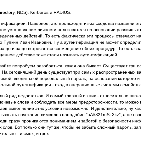
rectory, NDS). Kerberos и RADIUS.
ификацией. Наверное, это происходит из-за сходства названий эт
ное установление личности пользователя на основании различных 
еделенных действий. То есть фактически эти процессы отвечают 
о Пупкин Иван Иванович. Ну а аутентификация не может определить
 чаще и чаще встречается совмещение обеих процедур. То есть сн
ещенное действие тоже стали называть аутентификацией.
авайте попробуем разобраться, какая она бывает. Существует три 
и. На сегодняшний день существует три самых распространенных ва
истемой, вводит свой персональный пароль, на основании которого 
ольной аутентификации - вход в операционные системы семейств
лый ряд недостатков. И самый главный из них - относительно низк
лючевые слова и соблюдать все меры предосторожности, то можно 
аев выполнение этих условий невозможно. И действительно, ну ка
льзовать сочетание символов наподобие "uA#821mSi-3kz", а не сво
юди сразу проникаются пониманием и заботой о безопасности инф
слов. Вот только они тут же, чтобы не забыть сложный пароль, за
тельно - и смех, и грех.