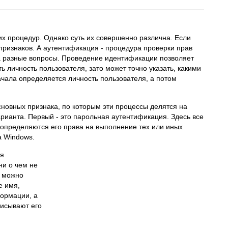
их процедур. Однако суть их совершенно различна. Если
признаков. А аутентификация - процедура проверки прав
на разные вопросы. Проведение идентификации позволяет
 личность пользователя, зато может точно указать, какими
ачала определяется личность пользователя, а потом
основных признака, по которым эти процессы делятся на
рианта. Первый - это парольная аутентификация. Здесь все
и определяются его права на выполнение тех или иных
а Windows.
ая
ни о чем не
к можно
е имя,
ормации, а
писывают его