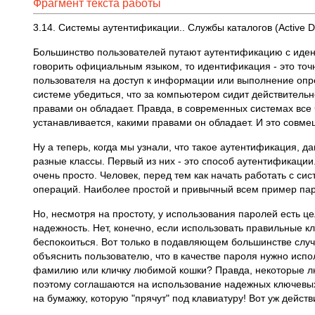
Фрагмент текста работы
3.14. Системы аутентификации.. Службы каталогов (Active Di
Большинство пользователей путают аутентификацию с идент
говорить официальным языком, то идентификация - это точ
пользователя на доступ к информации или выполнение опр
системе убедиться, что за компьютером сидит действительн
правами он обладает. Правда, в современных системах все
устанавливается, какими правами он обладает. И это совм
Ну а теперь, когда мы узнали, что такое аутентификация, д
разные классы. Первый из них - это способ аутентификаци
очень просто. Человек, перед тем как начать работать с с
операций. Наиболее простой и привычный всем пример пар
Но, несмотря на простоту, у использования паролей есть це
надежность. Нет, конечно, если использовать правильные к
беспокоиться. Вот только в подавляющем большинстве случ
объяснить пользователю, что в качестве пароля нужно испо
фамилию или кличку любимой кошки? Правда, некоторые л
поэтому соглашаются на использование надежных ключевых 
на бумажку, которую "прячут" под клавиатуру! Вот уж действи