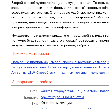
Второй способ аутентификации - имущественная. То есть с
защищенного носителя информации (токена), которым обла
всевозможных токенов. Это и самые удобные, получившие 
смарт-карты, карты Виганда и т. п.), и электронные "табле
принципе, для имущественной аутентификации совсем не о
которых хранится ключевая информация.
Имущественную аутентификацию от парольной отличает гор
не нужно будет запоминать его и каждый раз вводить, вполн
злоумышленнику достаточно своровать, забрать
Похожие материалы
Написание программы, выполняющей вычитание из числа, 
Виртуальная машина. Понятие виртуальной машины. Основ
Алгоритм LZW. Способ сжатия данных, который извлекает 
Информация о работе
Санкт-Петербургский национальный иссл
ВУЗ:
Архитектура ЭВМ и систем
Предмет:
Конспекты лекций
Тип:
(