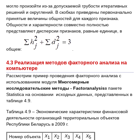
могло произойти из-за допускаемой грубости итеративных
решений и округлений. В скобках приведены первоначально
принятые величины общностей для каждого признака.
Общности и характерности совместно полностью
представляют дисперсии признаков, равные единице, в
общем:
.
4.3 Реализация методов факторного анализа на
компьютере
Рассмотрим пример проведения факторного анализа с
использованием модуля
Многомерные
исследовательские методы -
Factor
analysis
в пакете
Statistica на основании исходных данных, представленных в
таблице 4.9.
Таблица 4.9 – Экономические характеристики финансовой
деятельности организаций территориальных объектов
Республики Беларусь в 2009 г.
Х
Х
Х
Х
Х
Номер объекта
1
2
3
4
5