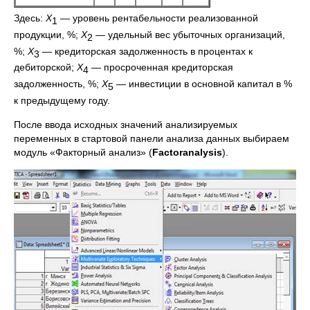
Здесь:
Х
— уровень рентабельности реализованной
1
продукции, %;
Х
— удельный вес убыточных организаций,
2
%;
Х
— кредиторская задолженность в процентах к
3
дебиторской;
Х
— просроченная кредиторская
4
задолженность, %;
Х
— инвестиции в основной капитал в %
5
к предыдущему году.
После ввода исходных значений анализируемых
переменных в стартовой панели анализа данных выбираем
модуль «Факторный анализ» (
Factor
analysis
).