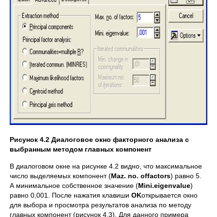
Рисунок 4.2 Диалоговое окно факторного анализа с
выбранным методом главных компонент
В диалоговом окне на рисунке 4.2 видно, что максимальное
число выделяемых компонент (
Maz
.
no
.
of
factors
) равно 5.
А минимальное собственное значение (
Mini
.
eigenvalue
)
равно 0,001. После нажатия клавиши
OK
открывается окно
для выбора и просмотра результатов анализа по методу
главных компонент (рисунок 4.3). Для данного примера