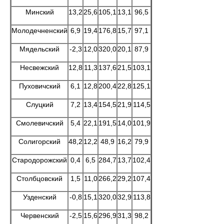
Минский
13,2
25,6
105,1
13,1
96,5
Молодечненский
6,9
19,4
176,8
15,7
97,1
Мядельский
-2,3
12,0
320,0
20,1
87,9
Несвежский
12,8
11,3
137,6
21,5
103,1
Пуховичский
6,1
12,8
200,4
22,8
125,1
Слуцкий
7,2
13,4
154,5
21,9
114,5
Смолевичский
5,4
22,1
191,5
14,0
101,9
Солигорский
48,2
12,2
48,9
16,2
79,9
Стародорожский
0,4
6,5
284,7
13,7
102,4
Столбцовский
1,5
11,0
266,2
29,2
107,4
Узденский
-0,8
15,1
320,0
32,9
113,8
Червенский
-2,5
15,6
296,9
31,3
98,2