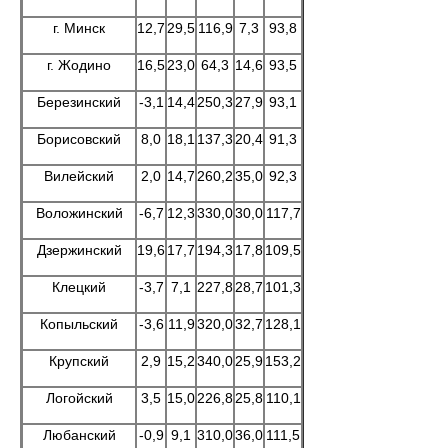
г. Минск
12,7
29,5
116,9
7,3
93,8
г. Жодино
16,5
23,0
64,3
14,6
93,5
Березинский
-3,1
14,4
250,3
27,9
93,1
Борисовский
8,0
18,1
137,3
20,4
91,3
Вилейский
2,0
14,7
260,2
35,0
92,3
Воложинский
-6,7
12,3
330,0
30,0
117,7
Дзержинский
19,6
17,7
194,3
17,8
109,5
Клецкий
-3,7
7,1
227,8
28,7
101,3
Копыльский
-3,6
11,9
320,0
32,7
128,1
Крупский
2,9
15,2
340,0
25,9
153,2
Логойский
3,5
15,0
226,8
25,8
110,1
Любанский
-0,9
9,1
310,0
36,0
111,5