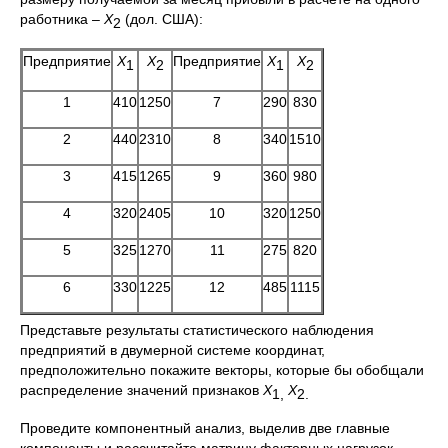
работника –
Х
(дол. США):
2
Предприятие
Х
Х
Предприятие
Х
Х
1
2
1
2
1
410
1250
7
290
830
2
440
2310
8
340
1510
3
415
1265
9
360
980
4
320
2405
10
320
1250
5
325
1270
11
275
820
6
330
1225
12
485
1115
Представьте результаты статистического наблюдения
предприятий в двумерной системе координат,
предположительно покажите векторы, которые бы обобщали
распределение значений признаков
Х
Х
1,
2.
Проведите компонентный анализ, выделив две главные