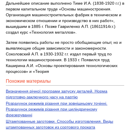
Дальнейшее описание выполнено Тиме И.А. (1838-1920 г.г.) в
первом капитальном труде «Основы машиностроения.
Организация машиностроительных фабрик в техническом и
экономическом отношении и производство в них работ»,
вышедшим в 1885 г. Позже Гавриленко А.П. (18611914г.г.)
создал курс «Технология металлов».
Затем появились работы не просто обобщающие опыт, но и
выявляющие общие зависимости и закономерности.
Соколовский А.П. в 1930-1932 г.г. издал первый труд по
технологии машиностроения. В 1933 г. Появился труд
Каширина А.И. «Основы проектирования технологических
процессов» и «Теория
Похожие материалы
Визначення річної програми запуску деталей. Норма
підготовчо-заключного часу на партію
Розрахунок режимів різання при зовнішньому точінні.
Розрахунок режимів різання при циліндричному
фрезеруванні
Штампованные заготовки. Способы изготовления. Виды
штампованных заготовок из сортового проката