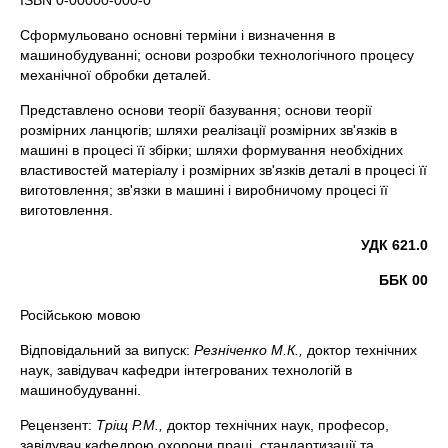
ISBN 0-00000-000-0
Сформульовано основні терміни і визначення в
машинобудуванні; основи розробки технологічного процесу
механічної обробки деталей.
Представлено основи теорії базування; основи теорії
розмірних ланцюгів; шляхи реалізації розмірних зв'язків в
машині в процесі її збірки; шляхи формування необхідних
властивостей матеріалу і розмірних зв'язків деталі в процесі її
виготовлення; зв'язки в машині і виробничому процесі її
виготовлення.
УДК 621.0
ББК 00
Російською мовою
Відповідальний за випуск:
Резніченко М.К.,
доктор технічних
наук, завідувач кафедри інтегрованих технологій в
машинобудуванні.
Рецензент:
Тріщ Р.М.,
доктор технічних наук, професор,
завідувач кафедрою охорони праці, стандартизації та