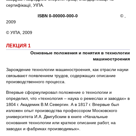
сертифікації, УІПА.
ISBN 0-00000-000-0
© ,
2009
© УІПА, 2009
ЛЕКЦИЯ 1
Основные положения и понятия в технологии
машиностроения
Зарождение технологии машиностроения, как отрасли науки
связывают появлением трудов, содержащих описание
производственного процесса.
Впервые сформулировал положение о технологии и
определил, что «технология – наука о ремеслах и заводах» в
1804 г. Академик В.М.Севергин. А в 1817 г. Впервые был
изложен опыт производства профессором Московского
университета И.А. Двигубским в книге «Начальные
основания технологии или краткое описание работ, на
заводах и фабриках производимых».