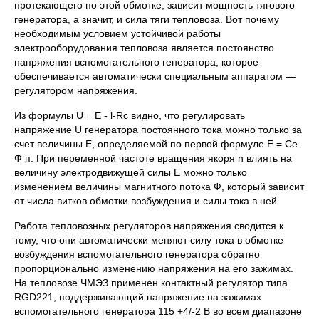
протекающего по этой обмотке, зависит мощность тягового
генератора, а значит, и сила тяги тепловоза. Вот почему
необходимым условием устойчивой работы
электрооборудования тепловоза является постоянство
напряжения вспомогательного генератора, которое
обеспечивается автоматически специальным аппаратом —
регулятором напряжения.
Из формулы U = Е - l-Rс видно, что регулировать
напряжение U генератора постоянного тока можно только за
счет величины Е, определяемой по первой формуле Е = Се
Ф п. При переменной частоте вращения якоря n влиять на
величину электродвижущей силы Е можно только
изменением величины магнитного потока Ф, который зависит
от числа витков обмотки возбуждения и силы тока в ней.
Работа тепловозных регуляторов напряжения сводится к
тому, что они автоматически меняют силу тока в обмотке
возбуждения вспомогательного генератора обратно
пропорционально изменению напряжения на его зажимах.
На тепловозе ЧМЭЗ применен контактный регулятор типа
RGD221, поддерживающий напряжение на зажимах
вспомогательного генератора 115 +4/-2 В во всем диапазоне