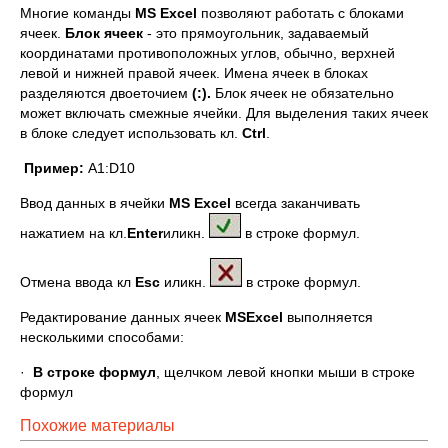
Многие команды
MS Excel
позволяют работать с блоками
ячеек.
Блок
ячеек
- это прямоугольник, задаваемый
координатами противоположных углов, обычно, верхней
левой и нижней правой ячеек. Имена ячеек в блоках
разделяются двоеточием
(:).
Блок ячеек не обязательно
может включать смежные ячейки. Для выделения таких ячеек
в блоке следует использовать кл.
Ctrl
.
Пример:
A1:D10
Ввод данных в ячейки
MS Excel
всегда заканчивать
нажатием на кл.
Enter
иликн.
в строке формул.
Отмена ввода кл
Esc
иликн.
в строке формул.
Редактирование данных ячеек
MS
Excel
выполняется
несколькими способами:
·
В строке формул
, щелчком левой кнопки мыши в строке
формул
Похожие материалы