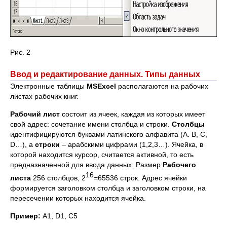
Рис. 2
Ввод и редактирование данных. Типы данных
Электронные таблицы
MS
Excel
располагаются на рабочих
листах рабочих книг.
Рабочий
лист
состоит из ячеек, каждая из которых имеет
свой адрес: сочетание имени столбца и строки.
Столбцы
идентифицируются буквами латинского алфавита (А. B, C,
D…), а
строки
– арабскими цифрами (1,2,3…). Ячейка, в
которой находится курсор, считается активной, то есть
предназначенной для ввода данных. Размер
Рабочего
16
листа
256 столбцов, 2
=65536 строк. Адрес ячейки
формируется заголовком столбца и заголовком строки, на
пересечении которых находится ячейка.
Пример:
A1, D1, C5