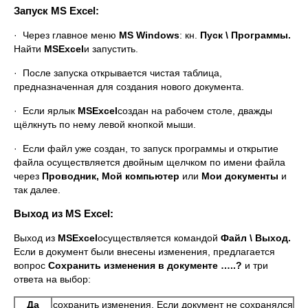
Запуск MS Excel:
· Через главное меню
MS Windows
: кн.
Пуск \ Программы.
Найти
MS
Excel
и запустить.
· После запуска открывается чистая таблица,
предназначенная для создания нового документа.
· Если ярлык
MS
Excel
создан на рабочем столе, дважды
щёлкнуть по нему левой кнопкой мыши.
· Если файл уже создан, то запуск программы и открытие
файла осуществляется двойным щелчком по имени файла
через
Проводник,
Мой компьютер
или
Мои документы
и
так далее.
Выход из MS Excel:
Выход из
MS
Excel
осуществляется командой
Файл \ Выход.
Если в документ были внесены изменения, предлагается
вопрос
Сохранить изменения в документе …..?
и три
ответа на выбор:
Да
сохранить изменения. Если документ не сохранялся