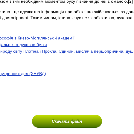
азом з тим необхідним моментом руху пізнання до неї є оманою.[2]
 Істина - це адекватна інформація про об'єкт, що здійснюється за д
 достовірності. Таким чином, істина існує не як об'єктивна, духовна
лософія в Києво-Могилянській академії
ціальне та духовне буття
рироду світу Плотіна і Прокла. Єдиний, мисляча першопричина, душа
нутренних дел (ХНУВД)
Скачать файл