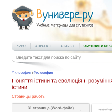
ЧАВО
О ПРОЕКТЕ
ОТЗЫВЫ
ОБУЧЕНИЕ И КУР
Философия
Философия
\
Поняття істини та еволюція її розумінн
істини
Страницы работы
31 страница (Word-файл)