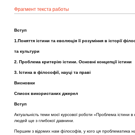
Фрагмент текста работы
Вступ -
1.Поняття істини та еволюція її розуміння в історії філо
та культури 
2. Проблема критерію істини. Основні концепці
3. Істина в філософії, науці та 
Висновки -
Список використаних джер
Вступ
Актуальність теми моєї курсової роботи «Проблема істини в
людей ще з глибокої давнини.
Першим з відомих нам філософів, у кого ця проблематика наб