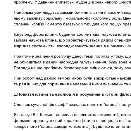
проблему. У давнину єгипетські мудреці в знак непогрішност
Найбільші уми людства завжди бачили в істині її високий мо
ньому важливу соціальну і морально-психологічну роль. Цінні
сплачені кров'ю і смертю багатьох з тих, для кого пошук прав
Існує ряд форм істини: буденна або життєва, наукова істина,
займає наукова істина, що характеризується рядом специфічни
відрізняє системність, впорядкованість знання в її рамках і о
Практичне значення розгляду даної теми полягає у тому, що
не обходиться в даний час жодна галузь знання, будь вона н
Погляди на цю проблему безперервно змінюються, тому важли
При роботі над даною темою мною були використані наукові пр
та ряд інших для порівняння надаваний ними визначень та 
1.Поняття істини та еволюція її розуміння в історії філо
Словник сучасної філософії визначає поняття "істина" наступн
Як вказує В.І. Касьян, до числа основних властивостей, ознак
формою; процесуальний характер (істина є процес, а не "голий
конкретного ("істина завжди конкретна"). Будь-яке істинне зн