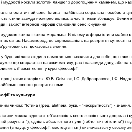
і і мудрості носили золотий ланцюг з дорогоцінним каменем, що наз
рально-естетичний сенс. Істина - найбільша соціальна і особиста ці
сть істини завжди незмірно велика, а час її тільки збільшує. Великі
ди і захист інтересів народів становили сенс існування.
 художня істина і істина моральна. В цілому ж форм істини майже ст
х ознак. Насамперед, це спрямованість на розкриття сутності на від
бґрунтованість, доказовість знання.
 у будь-які часи людина намагається визначити для себе, що таке 
аукою що спирається на аксиоматику, раз і назавжди дану, або на та
вим є її висвітлення у курсі філософії.
аці таких авторів як: Ю.В. Осічнюк, І.С. Добронравова, І.Ф. Надоль
найбільш повного розкриття теми.
софії та культури
им чином: "Істина (грец. aletheia, букв. - "нескрытность") - знання,
 істини можна віднести: об'єктивність свого зовнішнього джерела і с
 результат"); єдність абсолютного нуля (тобто "вічної істини") і від
ання (в науці, у філософії, мистецтві і т.п.) визначається у своєму з