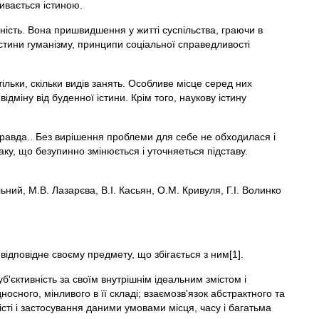
ивається істиною.
нність. Вона пришвидшення у житті суспільства, граючи в
 істини гуманізму, принципи соціальної справедливості
ільки, скільки видів занять. Особливе місце серед них
міну від буденної істини. Крім того, наукову істину
правда.. Без вирішення проблеми для себе не обходилася і
ку, що безупинно змінюється і уточняеться підставу.
ний, М.В. Лазарєва, В.І. Касьян, О.М. Кривуля, Г.І. Волинко
 відповідне своєму предмету, що збігається з ним[1].
уб'єктивність за своїм внутрішнім ідеальним змістом і
носного, мінливого в її складі; взаємозв'язок абстрактного та
місті і застосування даними умовами місця, часу і багатьма