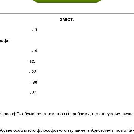
ЗМІСТ:
 3.
софії
- 4.
ї істини - 12.
праві - 22.
 30.
ел - 31.
 філософії» обумовлена тим, що всі проблеми, що стосуються визнач
уває особливого філософського звучання, є Аристотель, потім Кант 