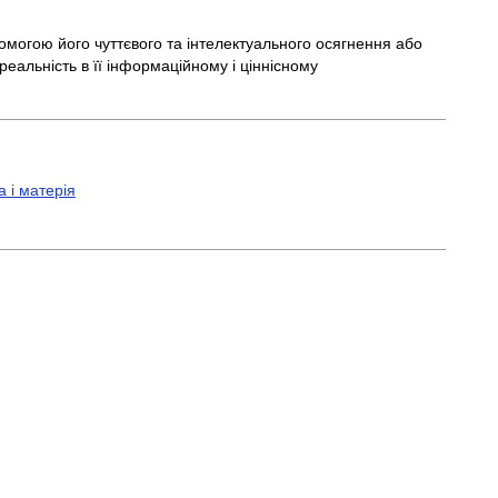
опомогою його чуттєвого та інтелектуального осягнення або
 реальність в її інформаційному і ціннісному
 і матерія