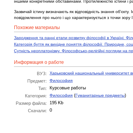
іншими конкретними обставинами. Протилежністю істини і р
Зазвичай істину визначають як відповідність знання об'єкту.
повідомлення про нього і що характеризується з точки зору її
Похожие материалы
Зародження та ранні етапи розвитку філософії в Україні. Фі
Категорія буття як вихідне поняття філософії. Природне, со
Сутність неоплатонізму. Філософсько-релігійні погляди на п
Информация о работе
Харьковский национальный университет в
ВУЗ:
Философия
Предмет:
Курсовые работы
Тип:
(
)
Философия
Гуманитарные предметы
Категория:
195 Kb
Размер файла:
0
Скачали: