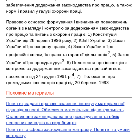
забезпечення додержання законодавства про працю, а також
норм і правил у галузі охорони праці.
Правовою основою формування і визначення повноважень
органів з нагляду і контролю за додержанням законодавства
про працю та питань з охорони праці є: 1) Конституція
України від 28 червня 1996 року; 2) КЗпІІ України; 3) Закон
України «Про охорону праці»; 4) Закон України «Про
2
професійні спілки, їх права та гарантії діяльності»
; 5) Закон
3
України «Про прокуратуру»
; 6) Положення про інспекцію з
контролю за додержанням законодавства про зайнятість
4
населення від 24 грудня 1991 р.
; 7) -Положення про
громадських інспекторів праці від 20 березня 1993
Похожие материалы
Поняття, задачі і правове значення інституту матеріальної
відповідальності. Обмежена матеріальна відповідальність
Становлення законодавства про розслідування та облік
нещасних випадків на виробництві
Поняття та сфера застосування контракту. Поняття та умови
контракту