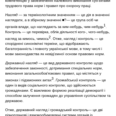
компетенцію у забезпеченні належного виконання суб'єктами
трудового права норм і правил про охорону праці.
Нагляд
— за термінологічним значенням — це дія в значенні
наглядати, а в збірному значенні ■?— це група осіб чи
1
органів влади, що наглядають за ким-небудь, чим-небудь
.
Контроль — це перевірка, облік діяльності кого-, чого-небудь,
2
нагляд за кимось, чимось
. Отже, нагляд і контроль — це
споріднені синонімічні терміни, що відображають
багатогранність і повноту української мови, в тому числі і
мови законодавства як невід'ємної основи правових норм.
Державний нагляд
— це вид державного контролю щодо
забезпечення законності, дотримання спеціальних норм,
виконання загальнообов'язкових правил, що містяться у
3
законах і підзакониих актах
.
Громадський контроль
— це
один із видів соціального контролю, що здійснюється
громадянами. Є важливою формою реалізації демократії і
способом залучення громадян до управління суспільством та
державою.
Отже, державний нагляд і громадський контроль— це дві
різнопланові і взаємообумовлені системи органів із