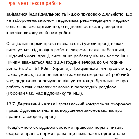
Фрагмент текста работы
займатися індивідуальною та іншою трудовою діяльністю, що
не заборонена законом і відповідає рекомендаціям медико-
соціальної експертизи щодо відповідності стану здоров'я
інваліда виконуваній ним роботі.
Спеціальні норми права визначають і умови праці, в яких
виконується відповідна робота, зокрема важкі, небезпечні,
шкідливі умови праці, виконання роботи у нічний час та інші.
Нічним вважається час з 10-ї години вечора до 6-ї години
ранку (ч. З ст. 54 КЗпП України). Працівникам, які працюють у
таких умовах, встановлюється законом скорочений робочий
час, додаткова оплачувана відпустка тощо. Детальніше про
роботу в таких умовах описано в попередніх розділах
(Робочий чає. Час відпочинку та інші).
13.7. Державний нагляд і громадський контроль за охороною
праці. Відповідальність за порушення законодавства про
пращо та охорону праці
Невід'ємною складовою системи правових норм з питань
охорони праці є норми права, що визначають органи та їх