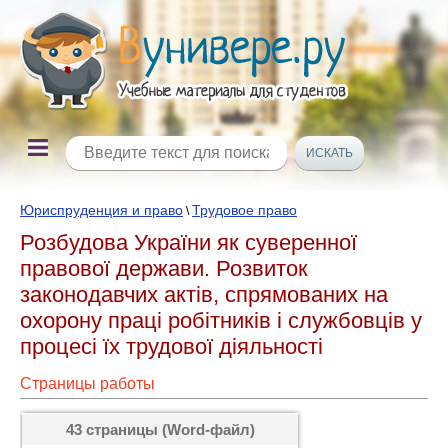
Юриспруденция и право
Трудовое право
\
Розбудова України як суверенної
правової держави. Розвиток
законодавчих актів, спрямованих на
охорону праці робітників і службовців у
процесі їх трудової діяльності
Страницы работы
43 страницы (Word-файл)